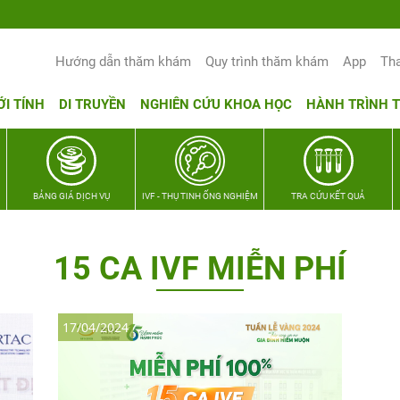
Yêu thương Lan tỏa – Trao hy vọng, vun
Hướng dẫn thăm khám
Quy trình thăm khám
App
Th
ỚI TÍNH
DI TRUYỀN
NGHIÊN CỨU KHOA HỌC
HÀNH TRÌNH 
BẢNG GIÁ DỊCH VỤ
IVF - THỤ TINH ỐNG NGHIỆM
TRA CỨU KẾT QUẢ
15 CA IVF MIỄN PHÍ
17/04/2024