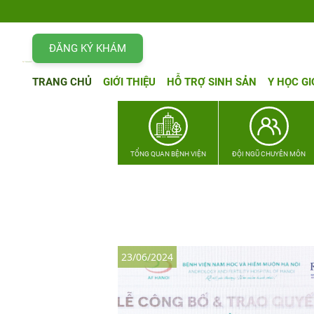
ĐĂNG KÝ KHÁM
TRANG CHỦ
GIỚI THIỆU
HỖ TRỢ SINH SẢN
Y HỌC GI
TỔNG QUAN BỆNH VIỆN
ĐỘI NGŨ CHUYÊN MÔN
23/06/2024