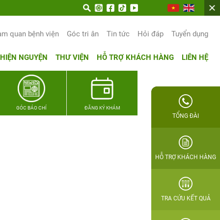
 trọn hạnh phúc gia đình Quân nhân
am quan bệnh viện
Góc tri ân
Tin tức
Hỏi đáp
Tuyển dụng
THIỆN NGUYỆN
THƯ VIỆN
HỖ TRỢ KHÁCH HÀNG
LIÊN HỆ
GÓC BÁO CHÍ
ĐĂNG KÝ KHÁM
TỔNG ĐÀI
HỖ TRỢ KHÁCH HÀNG
TRA CỨU KẾT QUẢ