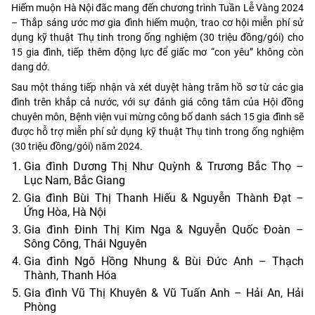
Hiếm muộn Hà Nội đãc mang đến chương trình Tuần Lễ Vàng 2024
– Thắp sáng ước mơ gia đình hiếm muộn, trao cơ hội miễn phí sử
dụng kỹ thuật Thụ tinh trong ống nghiệm (30 triệu đồng/gói) cho
15 gia đình, tiếp thêm động lực để giấc mơ “con yêu” không còn
dang dở.
Sau một tháng tiếp nhận và xét duyệt hàng trăm hồ sơ từ các gia
đình trên khắp cả nước, với sự đánh giá công tâm của Hội đồng
chuyên môn, Bệnh viện vui mừng công bố danh sách 15 gia đình sẽ
được hỗ trợ miễn phí sử dụng kỹ thuật Thụ tinh trong ống nghiệm
(30 triệu đồng/gói) năm 2024.
Gia đình Dương Thị Như Quỳnh & Trương Bắc Thọ –
Lục Nam, Bắc Giang
Gia đình Bùi Thị Thanh Hiếu & Nguyễn Thành Đạt –
Ứng Hòa, Hà Nội
Gia đình Đinh Thị Kim Nga & Nguyễn Quốc Đoàn –
Sông Công, Thái Nguyên
Gia đình Ngô Hồng Nhung & Bùi Đức Anh – Thạch
Thành, Thanh Hóa
Gia đình Vũ Thị Khuyên & Vũ Tuấn Anh – Hải An, Hải
Phòng