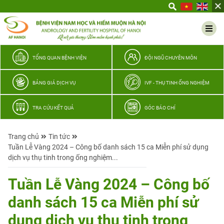
Yêu
thương
Lan
tỏa
–
TỔNG QUAN BỆNH VIỆN
ĐỘI NGŨ CHUYÊN MÔN
Trao
hy
BẢNG GIÁ DỊCH VỤ
IVF - THỤ TINH ỐNG NGHIỆM
vọng,
vun
TRA CỨU KẾT QUẢ
GÓC BÁO CHÍ
trọn
hạnh
Trang chủ
Tin tức
phúc
Tuần Lễ Vàng 2024 – Công bố danh sách 15 ca Miễn phí sử dụng
gia
dịch vụ thụ tinh trong ống nghiệm...
đình
Quân
Tuần Lễ Vàng 2024 – Công bố
nhân
danh sách 15 ca Miễn phí sử
dụng dịch vụ thụ tinh trong