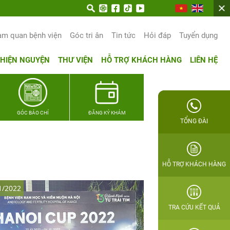
n hạnh phúc gia đình Quân nhân
am quan bệnh viện
Góc tri ân
Tin tức
Hỏi đáp
Tuyển dụng
THIỆN NGUYỆN
THƯ VIỆN
HỖ TRỢ KHÁCH HÀNG
LIÊN HỆ
GÓC BÁO CHÍ
ĐĂNG KÝ KHÁM
TỔNG ĐÀI
HỖ TRỢ KHÁCH HÀNG
1/2022
TRA CỨU KẾT QUẢ