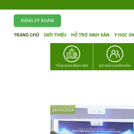
ĐĂNG KÝ KHÁM
TRANG CHỦ
GIỚI THIỆU
HỖ TRỢ SINH SẢN
Y HỌC GI
TỔNG QUAN BỆNH VIỆN
ĐỘI NGŨ CHUYÊN MÔN
26/10/2024