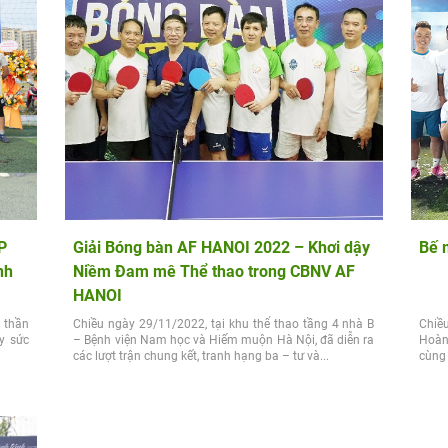
P
Giải Bóng bàn AF HANOI 2022 – Khơi dậy
Bế 
nh
Niềm Đam mê Thể thao trong CBNV AF
HANOI
h thần
Chiều ngày 29/11/2022, tại khu thể thao tầng 4 nhà B
Chiề
ấy sức
– Bệnh viện Nam học và Hiếm muộn Hà Nội, đã diễn ra
Hoàng
các lượt trận chung kết, tranh hạng ba – tư và...
cùng 