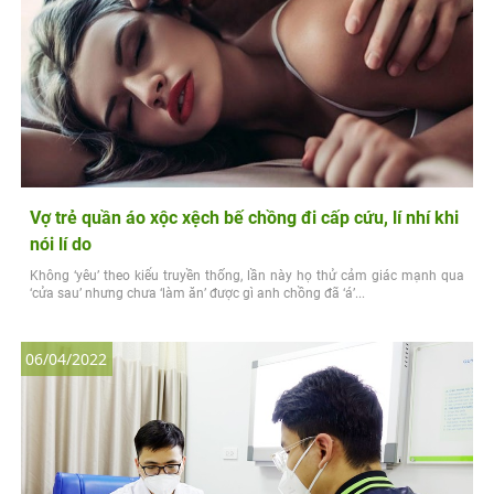
Vợ trẻ quần áo xộc xệch bế chồng đi cấp cứu, lí nhí khi
nói lí do
Không ‘yêu’ theo kiểu truyền thống, lần này họ thử cảm giác mạnh qua
‘cửa sau’ nhưng chưa ‘làm ăn’ được gì anh chồng đã ‘á’...
06/04/2022