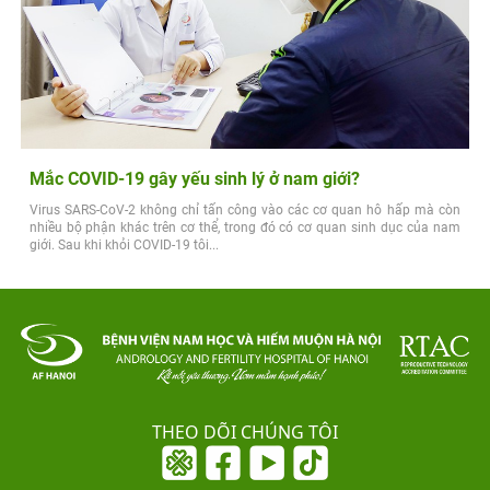
Mắc COVID-19 gây yếu sinh lý ở nam giới?
Virus SARS-CoV-2 không chỉ tấn công vào các cơ quan hô hấp mà còn
nhiều bộ phận khác trên cơ thể, trong đó có cơ quan sinh dục của nam
giới. Sau khi khỏi COVID-19 tôi...
THEO DÕI CHÚNG TÔI