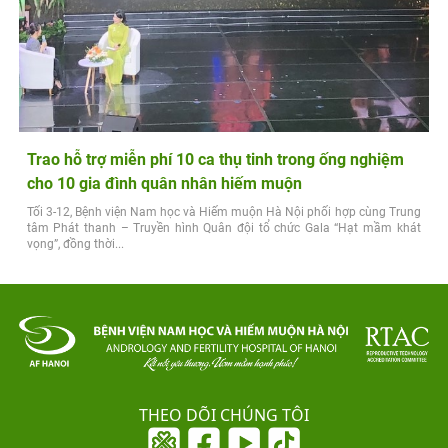
Trao hỗ trợ miễn phí 10 ca thụ tinh trong ống nghiệm
cho 10 gia đình quân nhân hiếm muộn
Tối 3-12, Bệnh viện Nam học và Hiếm muộn Hà Nội phối hợp cùng Trung
tâm Phát thanh – Truyền hình Quân đội tổ chức Gala “Hạt mầm khát
vọng”, đồng thời...
THEO DÕI CHÚNG TÔI