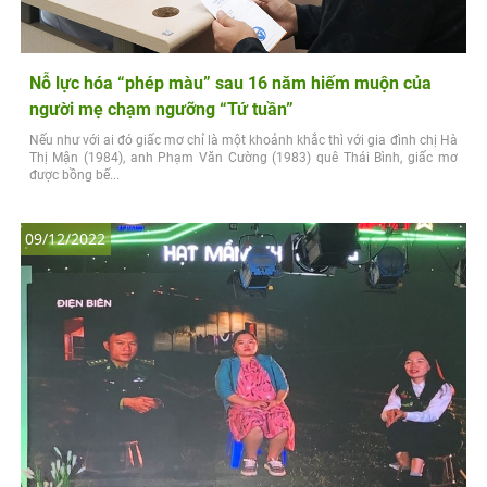
Nỗ lực hóa “phép màu” sau 16 năm hiếm muộn của
người mẹ chạm ngưỡng “Tứ tuần”
Nếu như với ai đó giấc mơ chỉ là một khoảnh khắc thì với gia đình chị Hà
Thị Mận (1984), anh Phạm Văn Cường (1983) quê Thái Bình, giấc mơ
được bồng bế...
09/12/2022