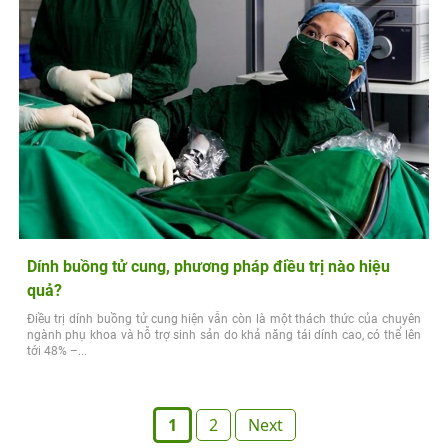
Dính buồng tử cung, phương pháp điều trị nào hiệu
quả?
Điều trị dính buồng tử cung hiện vẫn còn là một thách thức của chuyên
ngành phụ khoa và hỗ trợ sinh sản do khả năng tái dính cao, có thể lên
tới 48% –...
Posts
1
2
Next
pagination