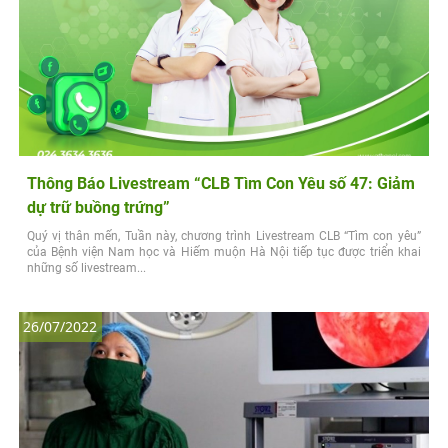
Thông Báo Livestream “CLB Tìm Con Yêu số 47: Giảm
dự trữ buồng trứng”
Quý vị thân mến, Tuần này, chương trình Livestream CLB “Tìm con yêu”
của Bệnh viện Nam học và Hiếm muộn Hà Nội tiếp tục được triển khai
những số livestream...
26/07/2022