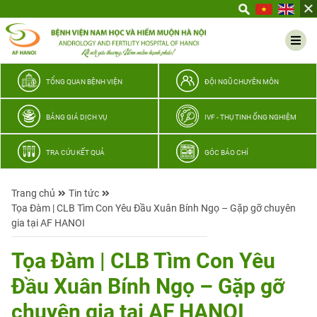
Yêu
thương
Lan
tỏa
–
TỔNG QUAN BỆNH VIỆN
ĐỘI NGŨ CHUYÊN MÔN
Trao
hy
BẢNG GIÁ DỊCH VỤ
IVF - THỤ TINH ỐNG NGHIỆM
vọng,
vun
TRA CỨU KẾT QUẢ
GÓC BÁO CHÍ
trọn
hạnh
Trang chủ
Tin tức
phúc
Tọa Đàm | CLB Tìm Con Yêu Đầu Xuân Bính Ngọ – Gặp gỡ chuyên
gia
gia tại AF HANOI
đình
Quân
Tọa Đàm | CLB Tìm Con Yêu
nhân
Đầu Xuân Bính Ngọ – Gặp gỡ
chuyên gia tại AF HANOI