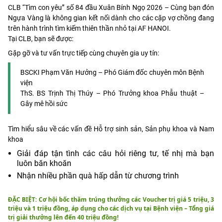
CLB “Tìm con yêu” số 84 đầu Xuân Bính Ngọ 2026 – Cùng bạn đón
Ngựa Vàng là không gian kết nối dành cho các cặp vợ chồng đang
trên hành trình tìm kiếm thiên thần nhỏ tại AF HANOI.
Tại CLB, bạn sẽ được:
Gặp gỡ và tư vấn trực tiếp cùng chuyên gia uy tín:
BSCKI Phạm Văn Hưởng – Phó Giám đốc chuyên môn Bệnh
viện
ThS. BS Trịnh Thị Thúy – Phó Trưởng khoa Phẫu thuật –
Gây mê hồi sức
Tìm hiểu sâu về các vấn đề Hỗ trợ sinh sản, Sản phụ khoa và Nam
khoa
Giải đáp tận tình các câu hỏi riêng tư, tế nhị mà bạn
luôn băn khoăn
Nhận nhiều phần quà hấp dẫn từ chương trình
ĐẶC BIỆT: Cơ hội bốc thăm trúng thưởng các Voucher trị giá 5 triệu, 3
triệu và 1 triệu đồng, áp dụng cho các dịch vụ tại Bệnh viện – Tổng giá
trị giải thưởng lên đến 40 triệu đồng!