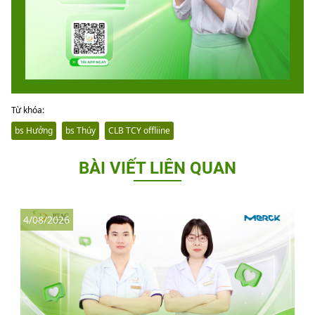
Từ khóa:
bs Hưởng
bs Thúy
CLB TCY offliine
BÀI VIẾT LIÊN QUAN
4/08/2026
3