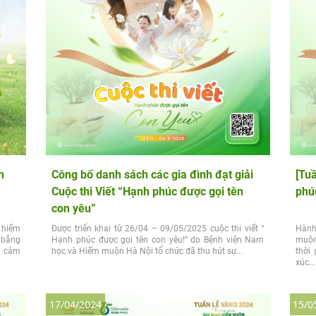
h
Công bố danh sách các gia đình đạt giải
[Tu
Cuộc thi Viết “Hạnh phúc được gọi tên
phú
con yêu”
 hiếm
Được triển khai từ 26/04 – 09/05/2025 cuộc thi viết “
Hành
 bằng
Hạnh phúc được gọi tên con yêu!” do Bệnh viện Nam
muộn
g cảm
học và Hiếm muộn Hà Nội tổ chức đã thu hút sự...
thời
xúc...
17/04/2024
15/0