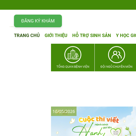
ĐĂNG KÝ KHÁM
TRANG CHỦ
GIỚI THIỆU
HỖ TRỢ SINH SẢN
Y HỌC GI
TỔNG QUAN BỆNH VIỆN
ĐỘI NGŨ CHUYÊN MÔN
10/05/2026