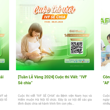
ải
[Tuần Lễ Vàng 2024] Cuộc thi Viết: “IVF
Côn
Sẻ chia”
“AF
IVF sẻ
Cuộc thi viết “IVF SẺ CHIA” do Bệnh viện Nam học và
Cuộc 
ội tổ
Hiếm muộn Hà Nội tổ chức. Đây là cơ hội để các gia
ngày
đình được chia sẻ hành trình tìm con yêu...
nhiều