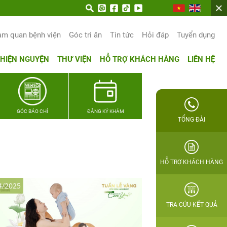
trọn hạnh phúc gia đình Quân nhân
am quan bệnh viện
Góc tri ân
Tin tức
Hỏi đáp
Tuyển dụng
THIỆN NGUYỆN
THƯ VIỆN
HỖ TRỢ KHÁCH HÀNG
LIÊN HỆ
GÓC BÁO CHÍ
ĐĂNG KÝ KHÁM
TỔNG ĐÀI
HỖ TRỢ KHÁCH HÀNG
4/2025
TRA CỨU KẾT QUẢ