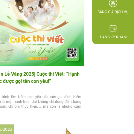
BẢNG GIÁ DỊCH VỤ
ĐĂNG KÝ KHÁM
ần Lễ Vàng 2025] Cuộc thi Viết: “Hạnh
c được gọi tên con yêu!”
 trình tìm kiếm con yêu của các gia đình hiếm
 là một hành trình dài không chỉ đong đếm bằng
 gian, chi phí thực hiện, … mà còn là những cảm
5/2023