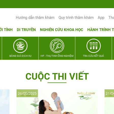
Yêu thương Lan tỏa – Trao hy vọng, vun 
Hướng dẫn thăm khám
Quy trình thăm khám
App
Th
ỚI TÍNH
DI TRUYỀN
NGHIÊN CỨU KHOA HỌC
HÀNH TRÌNH 
BẢNG GIÁ DỊCH VỤ
IVF - THỤ TINH ỐNG NGHIỆM
TRA CỨU KẾT QUẢ
CUỘC THI VIẾT
26/05/2025
21/0