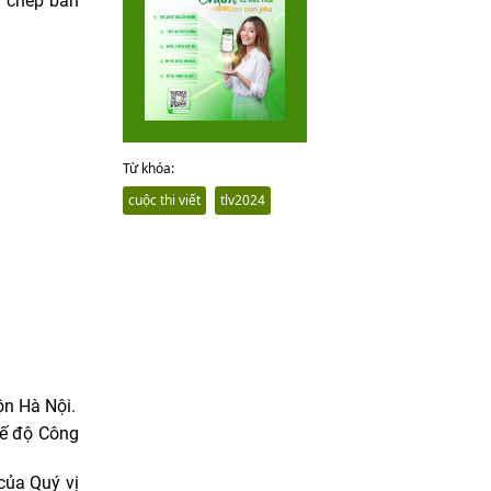
o chép bản
Từ khóa:
cuộc thi viết
tlv2024
ộn Hà Nội.
hế độ Công
của Quý vị