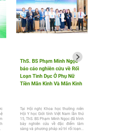
ThS. BS Phạm Minh Ngọc
AF HANOI vinh dự 
báo cáo nghiên cứu về Rối
hành cùng bộ đội b
Loạn Tình Dục Ở Phụ Nữ
phòng trong chuỗi 
Tiền Mãn Kinh Và Mãn Kinh
động tri ân tại Điện
ớc
Tại Hội nghị Khoa học thường niên
Chiều 25/7, nhân kỷ n
hệ
Hội Y học Giới tính Việt Nam lần thứ
Ngày Thương binh 
ệm
15, ThS. BS Phạm Minh Ngọc đã trình
(27/7/1947 – 27/7/2026)
nh
bày nghiên cứu về đặc điểm lâm
Nam học và Hiếm muộn 
vợ
sàng và phương pháp xử trí rối loạn...
dự đồng hành cùng Đoà
của Đảng ủy, Bộ...