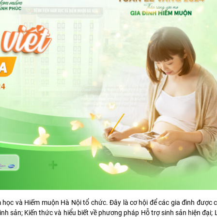
m học và Hiếm muộn Hà Nội tổ chức. Đây là cơ hội để các gia đình được 
nh sản; Kiến thức và hiểu biết về phương pháp Hỗ trợ sinh sản hiện đại; 