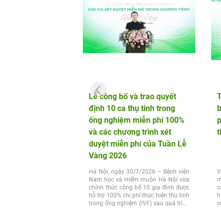
Lễ công bố và trao quyết
định 10 ca thụ tinh trong
b
ống nghiệm miễn phí 100%
p
và các chương trình xét
t
duyệt miễn phí của Tuần Lễ
Vàng 2026
Hà Nội, ngày 30/7/2026 – Bệnh viện
V
Nam học và Hiếm muộn Hà Nội vừa
m
chính thức công bố 10 gia đình được
c
hỗ trợ 100% chi phí thực hiện thụ tinh
h
trong ống nghiệm (IVF) sau quá trình
c
xét...
t