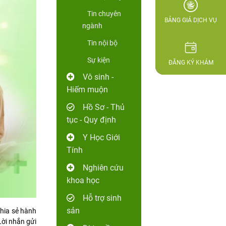
Tin chuyên
BẢNG GIÁ DỊCH VỤ
ngành
Tin nội bộ
Sự kiện
ĐĂNG KÝ KHÁM
Vô sinh -
Hiếm muộn
Hồ Sơ - Thủ
tục - Quy định
Y Học Giới
Tính
Nghiên cứu
khoa học
Hỗ trợ sinh
sản
chia sẻ hành
Lời nhắn gửi