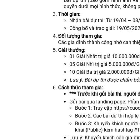
Bài dự thi (bao gồm hình ảnh và 
quyền dưới mọi hình thức, không ph
Thời gian:
Nhận bài dự thi: Từ 19/04 – 0
Công bố và trao giải: 19/05/20
Đối tượng tham gia:
Các gia đình thành công nhờ can thi
Giải thưởng:
01 Giải Nhất trị giá 10.000.000đ
05 Giải Nhì trị giá 5.000.000đ/G
10 Giải Ba trị giá 2.000.000đ/Gi
Lưu ý:
Bài dự thi được chấm bở
Cách thức tham gia:
*** Trước khi gửi bài thi, ngườ
Gửi bài qua landing page: Phần 
Bước 1: Truy cập https://cuo
Bước 2: Các bài dự thi hợp l
Bước 3: Khuyến khích người d
khai (Public) kèm hashtag 
Lưu ý: Khuyến khích các gia đì