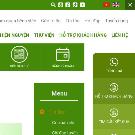
am quan bệnh viện
Góc tri ân
Tin tức
Hỏi đáp
Tuyển dụng
THIỆN NGUYỆN
THƯ VIỆN
HỖ TRỢ KHÁCH HÀNG
LIÊN HỆ
GÓC BÁO CHÍ
ĐĂNG KÝ KHÁM
TỔNG ĐÀI
Menu
HỖ TRỢ KHÁCH HÀNG
Tin tức
TRA CỨU KẾT QUẢ
Góc báo chí
Chỉ đạo tuyến