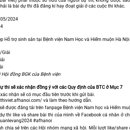
bài viết) phải thuộc sở hữu của người dự thi, không được sa
ải là bài dự thi đã đăng kí hay đoạt giải ở các cuộc thi khác.
8/05/2024
24
ệp Hỗ trợ sinh sản tại Bệnh viện Nam Học và Hiếm muộn Hà Nội
/Giải
iải
ải
i Hội đồng BGK của Bệnh viện
i dự thi sẽ xác nhận đồng ý với các Quy định của BTC ở Mục 7
xác nhận sẽ có mục đầu tiên trước khi gửi bài.
cthiviet.afhanoi.com/ và làm theo hướng dẫn.
ệ sẽ được đăng tải trên fanpage Bệnh viện Nam học và Hiếm mu
ự thi like và share bài thi của mình về Facebook cá nhân ở c
#Tuanlevang2024 #afhanoi
nh chia sẻ trên các Hội nhóm mạng xã hội. Mỗi lượt like/share 