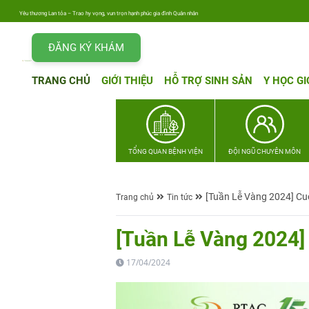
Yêu thương Lan tỏa – Trao hy vọng, vun trọn hạnh phúc gia đình Quân nhân
ĐĂNG KÝ KHÁM
TRANG CHỦ
GIỚI THIỆU
HỖ TRỢ SINH SẢN
Y HỌC GI
TỔNG QUAN BỆNH VIỆN
ĐỘI NGŨ CHUYÊN MÔN
[Tuần Lễ Vàng 2024] Cuộc
Trang chủ
Tin tức
[Tuần Lễ Vàng 2024] 
17/04/2024