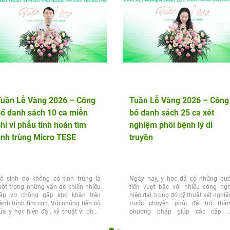
Tuần Lễ Vàng 2026 – Công
Tuần Lễ Vàng 2026 – Công
ố danh sách 10 ca miễn
bố danh sách 25 ca xét
hí vi phẫu tinh hoàn tìm
nghiệm phôi bệnh lý di
inh trùng Micro TESE
truyền
ô sinh do không có tinh trùng là
Ngày nay, y học đã có những bư
ột trong những vấn đề khiến nhiều
tiến vượt bậc với nhiều công ng
ặp vợ chồng gặp khó khăn trên
hiện đại, trong đó kỹ thuật xét nghi
ành trình tìm con. Với những tiến bộ
trước chuyển phôi đã trở thà
ủa y học hiện đại, kỹ thuật vi phẫu
phương pháp giúp các cặp 
inh...
chồng...