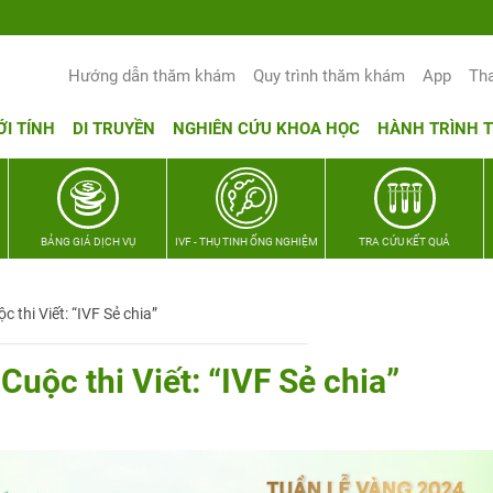
Hướng dẫn thăm khám
Quy trình thăm khám
App
Th
ỚI TÍNH
DI TRUYỀN
NGHIÊN CỨU KHOA HỌC
HÀNH TRÌNH 
BẢNG GIÁ DỊCH VỤ
IVF - THỤ TINH ỐNG NGHIỆM
TRA CỨU KẾT QUẢ
 thi Viết: “IVF Sẻ chia”
Cuộc thi Viết: “IVF Sẻ chia”