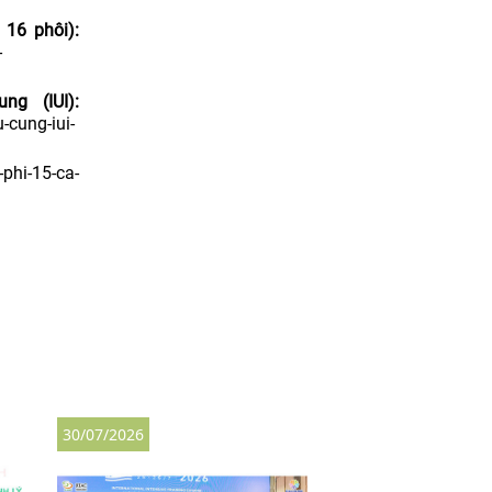
 16 phôi):
-
g (IUI):
-cung-iui-
phi-15-ca-
30/07/2026
27/07/2026