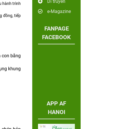
Di truyền
u hành trình
e-Magazine
g đồng, tiếp
FANPAGE
FACEBOOK
ìm con bằng
dụng khung
APP AF
HANOI