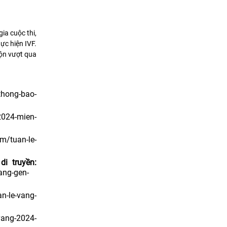
ia cuộc thi,
ực hiện IVF.
uộn vượt qua
thong-bao-
2024-mien-
om/tuan-le-
i truyền:
ang-gen-
n-le-vang-
vang-2024-