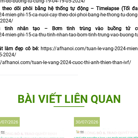
ham-do-buong-tu-cung-19-04-19-05-2024/
, theo dõi phôi bằng hệ thống tự động – Timelapse (Tối đa
4-mien-phi-15-ca-nuoi-cay-theo-doi-phoi-bang-he-thong-tu-dong
-2024/
 tinh nhân tạo – Bơm tinh trùng vào buồng tử cun
4-mien-phi-15-ca-thu-tinh-nhan-tao-bom-tinh-trung-vao-buong-tu
ật làm đẹp cô bé:
https://afhanoi.com/tuan-le-vang-2024-mien-
05-2024/
//afhanoi.com/tuan-le-vang-2024-cuoc-thi-anh-thien-than-ivf/
BÀI VIẾT LIÊN QUAN
/07/2026
30/07/2026