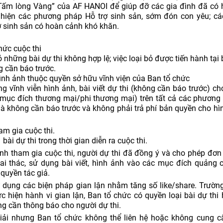
Tấm lòng Vàng” của AF HANOI để giúp đỡ các gia đình đã có
hiện các phương pháp Hỗ trợ sinh sản, sớm đón con yêu; cá
ợ sinh sản có hoàn cảnh khó khăn.
hức cuộc thi
những bài dự thi không hợp lệ; việc loại bỏ được tiến hành tại 
 cần báo trước.
hình ảnh thuộc quyền sở hữu vĩnh viện của Ban tổ chức
 vĩnh viễn hình ảnh, bài viết dự thi (không cần báo trước) ch
(mục đích thương mại/phi thương mại) trên tất cả các phương 
à không cần báo trước và không phải trả phí bản quyền cho hì
m gia cuộc thi.
bài dự thi trong thời gian diễn ra cuộc thi.
ảnh tham gia cuộc thi, người dự thi đã đồng ý và cho phép đơn 
i thác, sử dụng bài viết, hình ảnh vào các mục đích quảng c
 quyền tác giả.
dụng các biện pháp gian lận nhằm tăng số like/share. Trườn
c hiện hành vi gian lận, Ban tổ chức có quyền loại bài dự thi 
g cần thông báo cho người dự thi.
giải nhưng Ban tổ chức không thể liên hệ hoặc không cung 