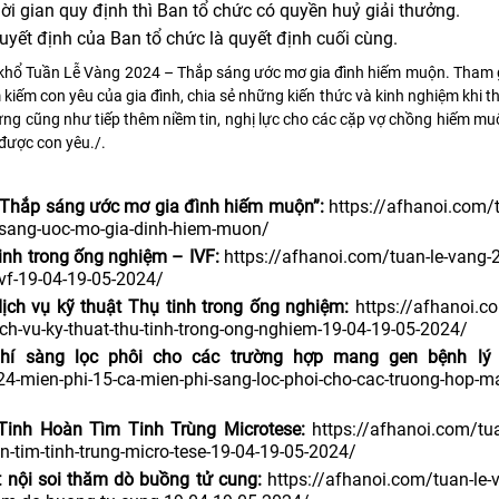
hời gian quy định thì Ban tổ chức có quyền huỷ giải thưởng.
uyết định của Ban tổ chức là quyết định cuối cùng.
 khổ Tuần Lễ Vàng 2024 – Thắp sáng ước mơ gia đình hiếm muộn. Tham g
m kiếm con yêu của gia đình, chia sẻ những kiến thức và kinh nghiệm khi th
hứng cũng như tiếp thêm niềm tin, nghị lực cho các cặp vợ chồng hiếm m
 được con yêu./.
 Thắp sáng ước mơ gia đình hiếm muộn”:
https://afhanoi.com/
p-sang-uoc-mo-gia-dinh-hiem-muon/
inh trong ống nghiệm – IVF:
https://afhanoi.com/tuan-le-vang-
ivf-19-04-19-05-2024/
ịch vụ kỹ thuật Thụ tinh trong ống nghiệm:
https://afhanoi.c
ch-vu-ky-thuat-thu-tinh-trong-ong-nghiem-19-04-19-05-2024/
hí sàng lọc phôi cho các trường hợp mang gen bệnh lý d
24-mien-phi-15-ca-mien-phi-sang-loc-phoi-cho-cac-truong-hop-m
Tinh Hoàn Tìm Tinh Trùng Microtese:
https://afhanoi.com/tua
n-tim-tinh-trung-micro-tese-19-04-19-05-2024/
t nội soi thăm dò buồng tử cung:
https://afhanoi.com/tuan-le-