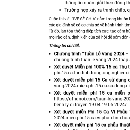
thông tin nhận giải theo đúng t
Trường hợp xảy ra tranh chấp, q
Cuộc thi viết “IVF SẺ CHIA” nằm trong khuôn
các gia đình sẽ có cơ chia sẻ về hành trình tì
Từ đó, lan tỏa thông điệp tích cực, tạo cảm 
mọi rào cản, định kiến của xã hội để sớm đón
Thông tin chi tiết:
Chương trình “Tuần Lễ Vàng 2024 –
chuong-trinh-tuan-le-vang-2024-tha
Xét duyệt Miễn phí 100% 15 ca Thụ t
phi-15-ca-thu-tinh-trong-ong-nghiem-
Xét duyệt miễn phí 15 Ca sử dụng d
vang-2024-mien-phi-15-ca-su-dung-di
Xét duyệt miễn phí 15 ca miễn p
https://afhanoi.com/tuan-le-vang-20
benh-ly-di-truyen-19-04-19-05-2024/
Xét duyệt miễn Phí 15 Ca Vi Phẫu 
2024-mien-phi-15-ca-vi-phau-tinh-hoa
Xét duyệt miễn phí 15 ca phẫu thuậ