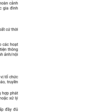
 hoàn cảnh
c gia đình
bất cứ thời
o các hoạt
tiện thông
nh ảnh/nội
vị tổ chức
áo, truyền
g hợp phát
hoặc xử lý
cấp đầy đủ