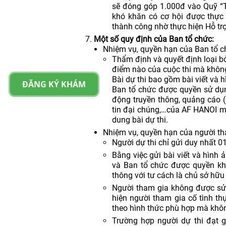
sẽ đóng góp 1.000đ vào Quỹ “
khó khăn có cơ hội được thực 
thành công nhờ thực hiện Hỗ tr
Một số quy định của Ban tổ chức:
Nhiệm vụ, quyền hạn của Ban tổ c
Thẩm định và quyết định loại bỏ 
điểm nào của cuộc thi mà không
Bài dự thi bao gồm bài viết và 
ĐĂNG KÝ KHÁM
Ban tổ chức được quyền sử dụng
động truyền thông, quảng cáo 
tin đại chúng,…của AF HANOI m
dung bài dự thi.
Nhiệm vụ, quyền hạn của người tha
Người dự thi chỉ gửi duy nhất 01 
Bằng việc gửi bài viết và hình 
và Ban tổ chức được quyền kha
thông với tư cách là chủ sở hữu
Người tham gia không được sử 
hiện người tham gia cố tình thự
theo hình thức phù hợp mà khôn
Trường hợp người dự thi đạt 