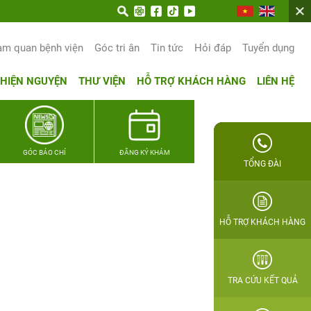
n trọn hạnh phúc gia đình Quân nhân
am quan bệnh viện
Góc tri ân
Tin tức
Hỏi đáp
Tuyển dụng
THIỆN NGUYỆN
THƯ VIỆN
HỖ TRỢ KHÁCH HÀNG
LIÊN HỆ
GÓC BÁO CHÍ
ĐĂNG KÝ KHÁM
TỔNG ĐÀI
HỖ TRỢ KHÁCH HÀNG
TRA CỨU KẾT QUẢ