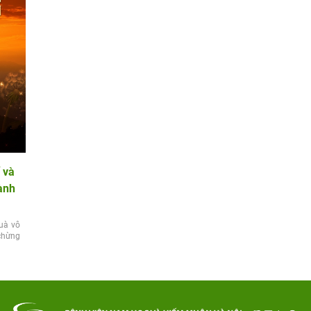
 và
ành
uà vô
 chừng