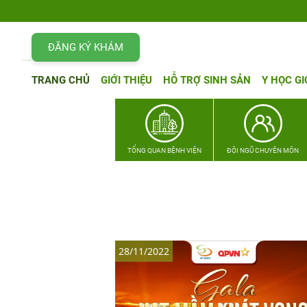
ĐĂNG KÝ KHÁM
TRANG CHỦ
GIỚI THIỆU
HỖ TRỢ SINH SẢN
Y HỌC GI
TỔNG QUAN BỆNH VIỆN
ĐỘI NGŨ CHUYÊN MÔN
28/11/2022