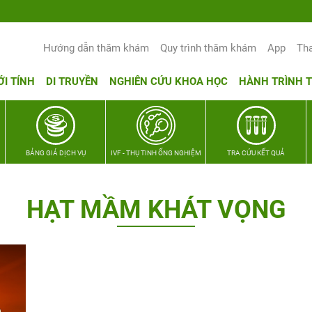
Yêu thương Lan tỏa – Trao hy vọng, vu
Hướng dẫn thăm khám
Quy trình thăm khám
App
Th
ỚI TÍNH
DI TRUYỀN
NGHIÊN CỨU KHOA HỌC
HÀNH TRÌNH 
BẢNG GIÁ DỊCH VỤ
IVF - THỤ TINH ỐNG NGHIỆM
TRA CỨU KẾT QUẢ
HẠT MẦM KHÁT VỌNG