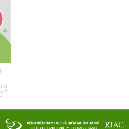
i
ng vòi
g tới
..