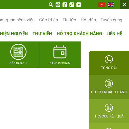
un trọn hạnh phúc gia đình Quân nhân
am quan bệnh viện
Góc tri ân
Tin tức
Hỏi đáp
Tuyển dụng
THIỆN NGUYỆN
THƯ VIỆN
HỖ TRỢ KHÁCH HÀNG
LIÊN HỆ
GÓC BÁO CHÍ
ĐĂNG KÝ KHÁM
TỔNG ĐÀI
HỖ TRỢ KHÁCH HÀNG
TRA CỨU KẾT QUẢ