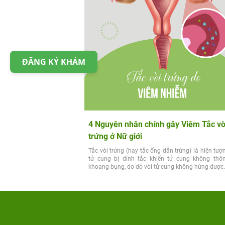
ĐĂNG KÝ KHÁM
4 Nguyên nhân chính gây Viêm Tắc vò
trứng ở Nữ giới
Tắc vòi trứng (hay tắc ống dẫn trứng) là hiện tượ
tử cung bị dính tắc khiến tử cung không thôn
khoang bụng, do đó vòi tử cung không hứng được.