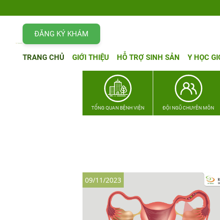
ĐĂNG KÝ KHÁM
TRANG CHỦ
GIỚI THIỆU
HỖ TRỢ SINH SẢN
Y HỌC GI
TỔNG QUAN BỆNH VIỆN
ĐỘI NGŨ CHUYÊN MÔN
09/11/2023