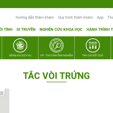
Yêu thương Lan tỏa – Trao hy vọng, v
Hướng dẫn thăm khám
Quy trình thăm khám
App
Th
ỚI TÍNH
DI TRUYỀN
NGHIÊN CỨU KHOA HỌC
HÀNH TRÌNH 
BẢNG GIÁ DỊCH VỤ
IVF - THỤ TINH ỐNG NGHIỆM
TRA CỨU KẾT QUẢ
TẮC VÒI TRỨNG