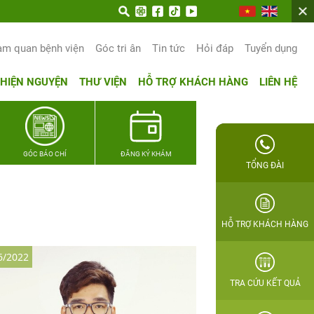
trọn hạnh phúc gia đình Quân nhân
am quan bệnh viện
Góc tri ân
Tin tức
Hỏi đáp
Tuyển dụng
THIỆN NGUYỆN
THƯ VIỆN
HỖ TRỢ KHÁCH HÀNG
LIÊN HỆ
GÓC BÁO CHÍ
ĐĂNG KÝ KHÁM
TỔNG ĐÀI
HỖ TRỢ KHÁCH HÀNG
6/2022
TRA CỨU KẾT QUẢ