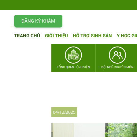
ĐĂNG KÝ KHÁM
TRANG CHỦ
GIỚI THIỆU
HỖ TRỢ SINH SẢN
Y HỌC GI
TỔNG QUAN BỆNH VIỆN
ĐỘI NGŨ CHUYÊN MÔN
04/12/2025