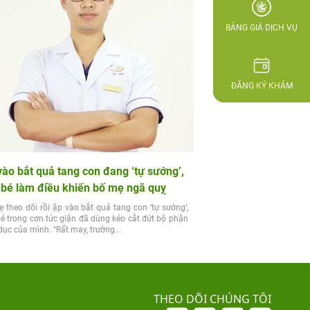
BẢNG GIÁ DỊCH VỤ
ĐĂNG KÝ KHÁM
vào bắt quả tang con đang ‘tự sướng’,
 bé làm điều khiến bố mẹ ngã quỵ
 theo dõi rồi ập vào bắt quả tang con ‘tự sướng’,
é trong cơn tức giận đã dùng kéo cắt đứt bộ phận
dục của mình. “Rất may, trường...
THEO DÕI CHÚNG TÔI