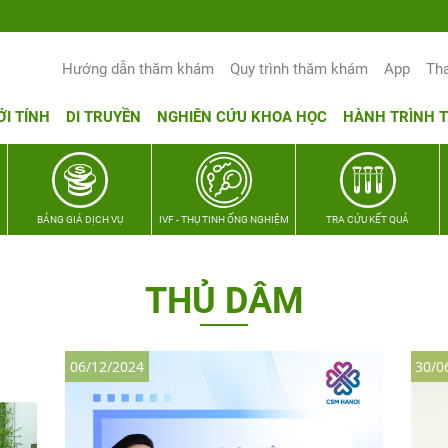
Yêu thương Lan tỏa – Trao hy vọng, vun 
Hướng dẫn thăm khám
Quy trình thăm khám
App
Th
ỚI TÍNH
DI TRUYỀN
NGHIÊN CỨU KHOA HỌC
HÀNH TRÌNH 
BẢNG GIÁ DỊCH VỤ
IVF - THỤ TINH ỐNG NGHIỆM
TRA CỨU KẾT QUẢ
THỦ DÂM
06/12/2024
30/0