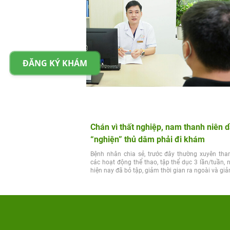
ĐĂNG KÝ KHÁM
Chán vì thất nghiệp, nam thanh niên 
“nghiện” thủ dâm phải đi khám
Bệnh nhân chia sẻ, trước đây thường xuyên tha
các hoạt động thể thao, tập thể dục 3 lần/tuần,
hiện nay đã bỏ tập, giảm thời gian ra ngoài và giả