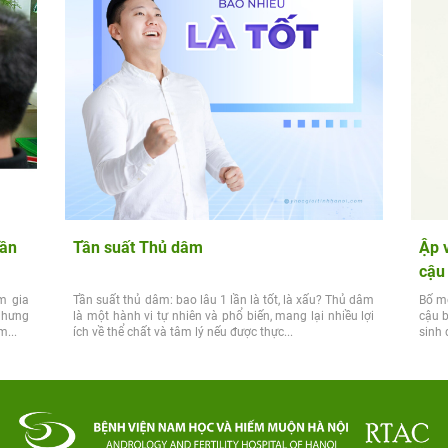
dần
Tần suất Thủ dâm
Ập 
cậu
m gia
Tần suất thủ dâm: bao lâu 1 lần là tốt, là xấu? Thủ dâm
Bố mẹ
 nhưng
là một hành vi tự nhiên và phổ biến, mang lại nhiều lợi
cậu b
m...
ích về thể chất và tâm lý nếu được thực...
sinh 