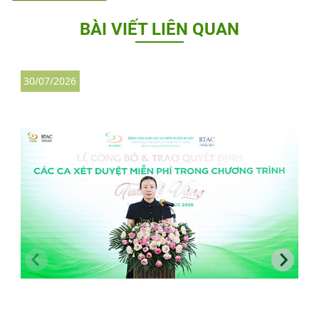
BÀI VIẾT LIÊN QUAN
30/07/2026
3