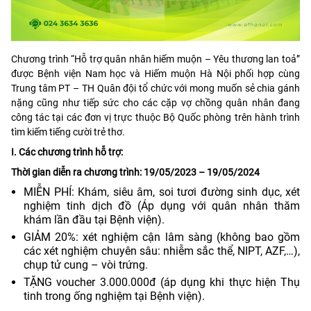
Chương trình “Hỗ trợ quân nhân hiếm muộn – Yêu thương lan toả”
được Bệnh viện Nam học và Hiếm muộn Hà Nội phối hợp cùng
Trung tâm PT – TH Quân đội tổ chức với mong muốn sẻ chia gánh
nặng cũng như tiếp sức cho các cặp vợ chồng quân nhân đang
công tác tại các đơn vị trực thuộc Bộ Quốc phòng trên hành trình
tìm kiếm tiếng cười trẻ thơ.
I. Các chương trình hỗ trợ:
Thời gian diễn ra chương trình: 19/05/2023 – 19/05/2024
MIỄN PHÍ: Khám, siêu âm, soi tươi đường sinh dục, xét
nghiệm tinh dịch đồ (Áp dụng với quân nhân thăm
khám lần đầu tại Bệnh viện).
GIẢM 20%: xét nghiệm cận lâm sàng (không bao gồm
các xét nghiệm chuyên sâu: nhiễm sắc thể, NIPT, AZF,…),
chụp tử cung – vòi trứng.
TẶNG voucher 3.000.000đ (áp dụng khi thực hiện Thụ
tinh trong ống nghiệm tại Bệnh viện).