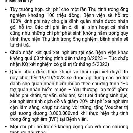
3. Một số lưu ý:
Tùy trường hợp, chi phí cho một lần Thụ tinh trong ống
nghiệm khoảng 100 triệu đồng. Bệnh viện sẽ hỗ trợ
100% kinh phí này cho gia đình quân nhân được nhận
gói hỗ trợ. Các chi phí ăn ở, đi lại, sinh hoạt cá nhân
cũng như những chi phí phát sinh không nằm trong quy
trình thực hiện Thụ tinh trong ống nghiệm, bệnh nhân sẽ
tự chi trả.
Chấp nhận kết quả xét nghiệm tại các Bệnh viện khác
không quá 03 tháng (tính đến tháng 8/2023 – Tức chấp
nhận KQ xét nghiệm có giá trị từ tháng 5/2023)
Quân nhân đến thăm khám và tham gia xét duyệt từ
nay cho đến 19/10/2023 sẽ được áp dụng các hỗ trợ
dành cho quân nhân hiếm muộn theo chương trình “Hỗ
trợ quân nhân hiếm muộn – Yêu thương lan toả” gồm:
Miễn phí khám, tư vấn, siêu âm, soi tươi đường sinh dục,
xét nghiệm tinh dịch đồ và giảm 20% chi phí xét nghiệm
cận lâm sàng, chụp tử cung vòi trứng, tặng Voucher trị
giá tương đương 3.000.000vnđ khi thực hiện thụ tinh
trong ống nghiệm (IVF) tại Bệnh viện.
Mọi chi phí hỗ trợ sẽ không cộng dồn với các chương
trình ưu đãi khác.