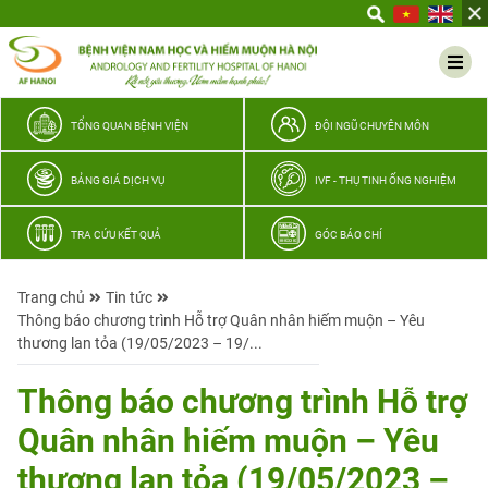
Yêu
thương
Lan
tỏa
–
TỔNG QUAN BỆNH VIỆN
ĐỘI NGŨ CHUYÊN MÔN
Trao
hy
BẢNG GIÁ DỊCH VỤ
IVF - THỤ TINH ỐNG NGHIỆM
vọng,
vun
TRA CỨU KẾT QUẢ
GÓC BÁO CHÍ
trọn
hạnh
Trang chủ
Tin tức
phúc
Thông báo chương trình Hỗ trợ Quân nhân hiếm muộn – Yêu
gia
thương lan tỏa (19/05/2023 – 19/...
đình
Quân
Thông báo chương trình Hỗ trợ
nhân
Quân nhân hiếm muộn – Yêu
thương lan tỏa (19/05/2023 –