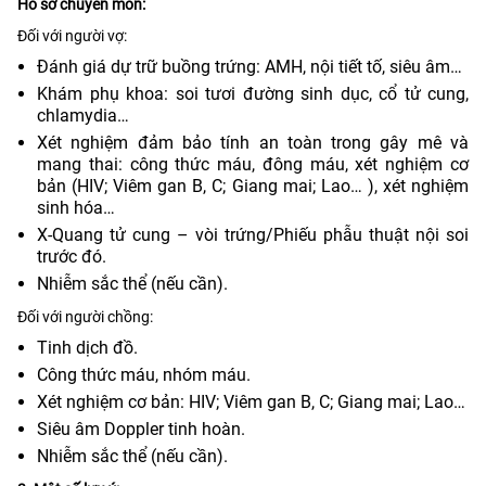
Hồ sơ chuyên môn:
Đối với người vợ:
Đánh giá dự trữ buồng trứng: AMH, nội tiết tố, siêu âm…
Khám phụ khoa: soi tươi đường sinh dục, cổ tử cung,
chlamydia…
Xét nghiệm đảm bảo tính an toàn trong gây mê và
mang thai: công thức máu, đông máu, xét nghiệm cơ
bản (HIV; Viêm gan B, C; Giang mai; Lao… ), xét nghiệm
sinh hóa…
X-Quang tử cung – vòi trứng/Phiếu phẫu thuật nội soi
trước đó.
Nhiễm sắc thể (nếu cần).
Đối với người chồng:
Tinh dịch đồ.
Công thức máu, nhóm máu.
Xét nghiệm cơ bản: HIV; Viêm gan B, C; Giang mai; Lao…
Siêu âm Doppler tinh hoàn.
Nhiễm sắc thể (nếu cần).