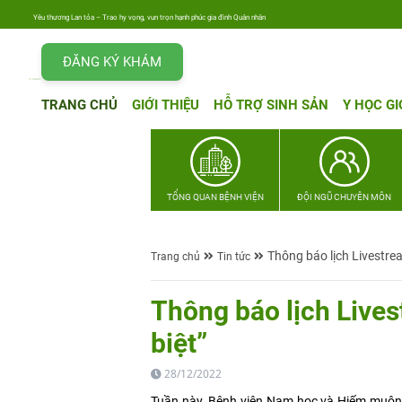
Yêu thương Lan tỏa – Trao hy vọng, vun trọn hạnh phúc gia đình Quân nhân
ĐĂNG KÝ KHÁM
TRANG CHỦ
GIỚI THIỆU
HỖ TRỢ SINH SẢN
Y HỌC GI
TỔNG QUAN BỆNH VIỆN
ĐỘI NGŨ CHUYÊN MÔN
Thông báo lịch Livestre
Trang chủ
Tin tức
Thông báo lịch Live
biệt”
28/12/2022
Tuần này, Bệnh viện Nam học và Hiếm muộn 