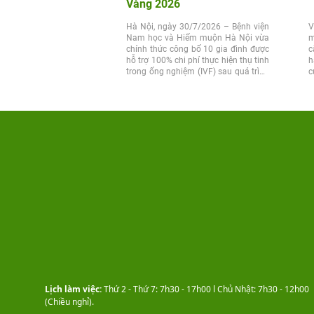
Vàng 2026
Hà Nội, ngày 30/7/2026 – Bệnh viện
V
Nam học và Hiếm muộn Hà Nội vừa
m
chính thức công bố 10 gia đình được
c
hỗ trợ 100% chi phí thực hiện thụ tinh
h
trong ống nghiệm (IVF) sau quá trình
c
xét...
t
Lịch làm việc:
Thứ 2 - Thứ 7: 7h30 - 17h00 l Chủ Nhật: 7h30 - 12h00
(Chiều nghỉ).