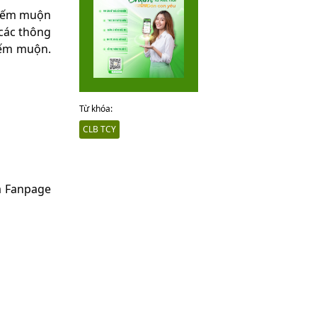
Hiếm muộn
 các thông
Hiếm muộn.
Từ khóa:
CLB TCY
a Fanpage