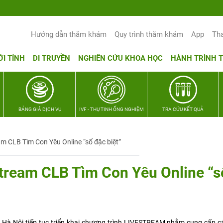
Hướng dẫn thăm khám
Quy trình thăm khám
App
Th
ỚI TÍNH
DI TRUYỀN
NGHIÊN CỨU KHOA HỌC
HÀNH TRÌNH 
BẢNG GIÁ DỊCH VỤ
IVF - THỤ TINH ỐNG NGHIỆM
TRA CỨU KẾT QUẢ
am CLB Tìm Con Yêu Online “số đặc biệt”
stream CLB Tìm Con Yêu Online “s
Hà Nội tiếp tục triển khai chương trình LIVESTREAM nhằm cung cấp cá