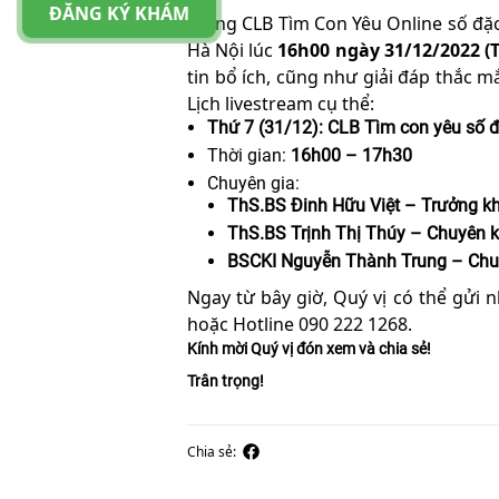
ĐĂNG KÝ KHÁM
Trong CLB Tìm Con Yêu Online số đặc
Hà Nội lúc
16h00 ngày 31/12/2022 (
tin bổ ích, cũng như giải đáp thắc m
Lịch livestream cụ thể:
Thứ 7 (31/12): CLB Tìm con yêu số đ
Thời gian:
16h00 – 17h30
Chuyên gia:
ThS.BS Đinh Hữu Việt – Trưởng 
ThS.BS Trịnh Thị Thúy – Chuyên 
BSCKI Nguyễn Thành Trung – Chuy
Ngay từ bây giờ, Quý vị có thể gửi
hoặc Hotline 090 222 1268.
Kính mời Quý vị đón xem và chia sẻ!
Trân trọng!
Chia sẻ: