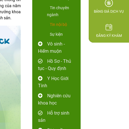
ùng của năm
Tin chuyên
 Trưởng khoa
BẢNG GIÁ DỊCH VỤ
ngành
h sản.
Tin nội bộ
Sự kiện
ĐĂNG KÝ KHÁM
Vô sinh -
Hiếm muộn
Hồ Sơ - Thủ
tục - Quy định
Y Học Giới
Tính
Nghiên cứu
khoa học
Hỗ trợ sinh
sản