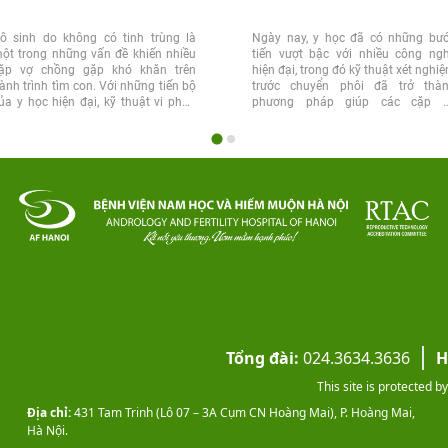
ô sinh do không có tinh trùng là
Ngày nay, y học đã có những bư
ột trong những vấn đề khiến nhiều
tiến vượt bậc với nhiều công ng
ặp vợ chồng gặp khó khăn trên
hiện đại, trong đó kỹ thuật xét nghi
ành trình tìm con. Với những tiến bộ
trước chuyển phôi đã trở thà
ủa y học hiện đại, kỹ thuật vi phẫu
phương pháp giúp các cặp 
inh...
chồng...
Tổng đài:
024.3634.3636
H
This site is protected
Địa chỉ:
431 Tam Trinh (Lô 07 – 3A Cụm CN Hoàng Mai), P. Hoàng Mai,
Hà Nội.