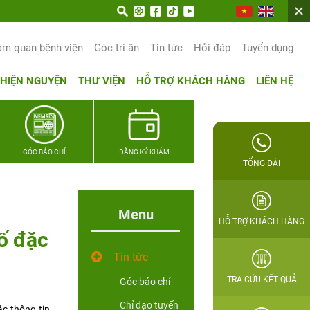
am quan bệnh viện
Góc tri ân
Tin tức
Hỏi đáp
Tuyển dụng
THIỆN NGUYỆN
THƯ VIỆN
HỖ TRỢ KHÁCH HÀNG
LIÊN HỆ
GÓC BÁO CHÍ
ĐĂNG KÝ KHÁM
TỔNG ĐÀI
Menu
HỖ TRỢ KHÁCH HÀNG
ố đặc
Tin tức
TRA CỨU KẾT QUẢ
Góc báo chí
Chỉ đạo tuyến
c thông tin