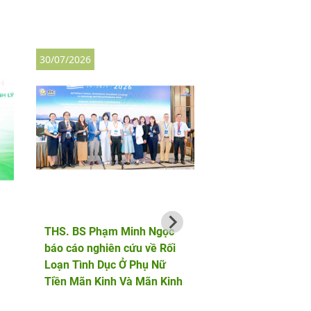
30/07/2026
27/07/2026
THS. BS Phạm Minh Ngọc
AF HANOI vinh dự 
báo cáo nghiên cứu về Rối
hành cùng bộ đội b
Loạn Tình Dục Ở Phụ Nữ
phòng trong chuỗi 
Tiền Mãn Kinh Và Mãn Kinh
động tri ân tại Điện