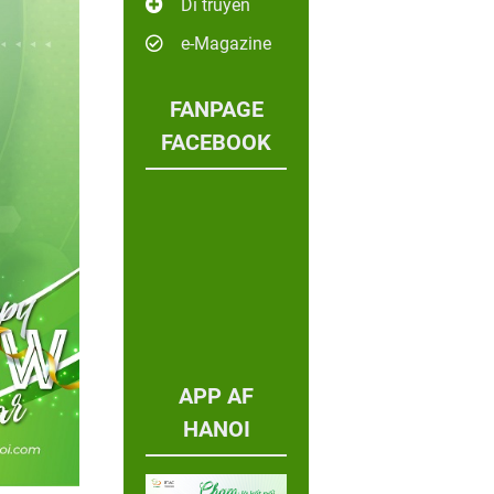
Di truyền
e-Magazine
FANPAGE
FACEBOOK
APP AF
HANOI