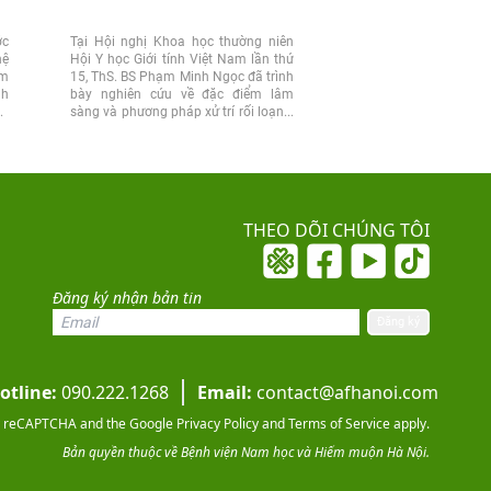
ớc
Tại Hội nghị Khoa học thường niên
Chiều 25/7, nhân kỷ n
hệ
Hội Y học Giới tính Việt Nam lần thứ
Ngày Thương binh 
ệm
15, ThS. BS Phạm Minh Ngọc đã trình
(27/7/1947 – 27/7/2026)
nh
bày nghiên cứu về đặc điểm lâm
Nam học và Hiếm muộn 
vợ
sàng và phương pháp xử trí rối loạn...
dự đồng hành cùng Đoà
của Đảng ủy, Bộ...
THEO DÕI CHÚNG TÔI
Đăng ký nhận bản tin
otline:
090.222.1268
Email:
contact@afhanoi.com
 by reCAPTCHA and the Google
Privacy Policy
and
Terms of Service
apply.
Bản quyền thuộc về Bệnh viện Nam học và Hiếm muộn Hà Nội.