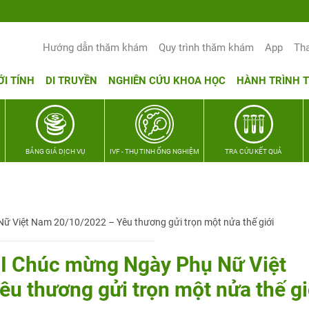
Hướng dẫn thăm khám
Quy trình thăm khám
App
Th
ỚI TÍNH
DI TRUYỀN
NGHIÊN CỨU KHOA HỌC
HÀNH TRÌNH 
BẢNG GIÁ DỊCH VỤ
IVF - THỤ TINH ỐNG NGHIỆM
TRA CỨU KẾT QUẢ
 Việt Nam 20/10/2022 – Yêu thương gửi trọn một nửa thế giới
 Chúc mừng Ngày Phụ Nữ Việt
u thương gửi trọn một nửa thế gi