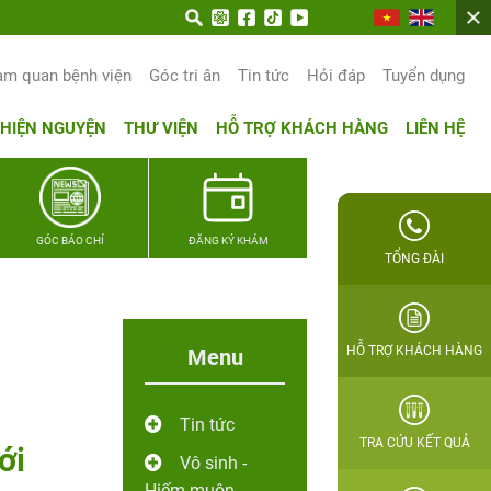
am quan bệnh viện
Góc tri ân
Tin tức
Hỏi đáp
Tuyển dụng
THIỆN NGUYỆN
THƯ VIỆN
HỖ TRỢ KHÁCH HÀNG
LIÊN HỆ
GÓC BÁO CHÍ
ĐĂNG KÝ KHÁM
TỔNG ĐÀI
HỖ TRỢ KHÁCH HÀNG
Menu
Tin tức
TRA CỨU KẾT QUẢ
ới
Vô sinh -
Hiếm muộn