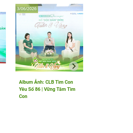
3/06/2026
8/05/2026
Album Ảnh: CLB Tìm Con
Album Ảnh: Thảo l
Yêu Số 86 | Vững Tâm Tìm
chuyên gia quốc tế
Con
PGS.TS Marcos Me
chuyên gia phôi họ
đầu châu Âu