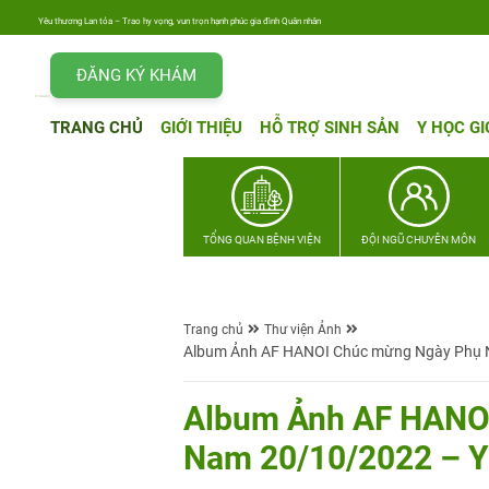
Yêu thương Lan tỏa – Trao hy vọng, vun trọn hạnh phúc gia đình Quân nhân
ĐĂNG KÝ KHÁM
TRANG CHỦ
GIỚI THIỆU
HỖ TRỢ SINH SẢN
Y HỌC GI
TỔNG QUAN BỆNH VIỆN
ĐỘI NGŨ CHUYÊN MÔN
Trang chủ
Thư viện Ảnh
Album Ảnh AF HANOI Chúc mừng Ngày Phụ Nữ
Album Ảnh AF HANOI
Nam 20/10/2022 – Yê