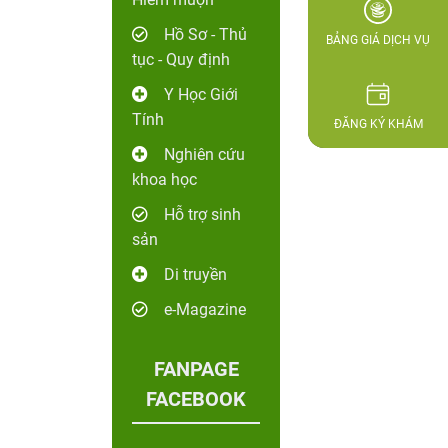
Hồ Sơ - Thủ
BẢNG GIÁ DỊCH VỤ
tục - Quy định
Y Học Giới
Tính
ĐĂNG KÝ KHÁM
Nghiên cứu
khoa học
Hỗ trợ sinh
sản
Di truyền
e-Magazine
FANPAGE
FACEBOOK