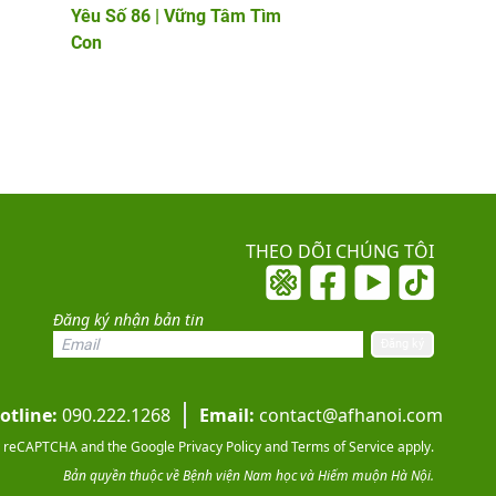
Yêu Số 86 | Vững Tâm Tìm
chuyên gia quốc tế
Con
PGS.TS Marcos Me
chuyên gia phôi họ
đầu châu Âu
THEO DÕI CHÚNG TÔI
Đăng ký nhận bản tin
otline:
090.222.1268
Email:
contact@afhanoi.com
 by reCAPTCHA and the Google
Privacy Policy
and
Terms of Service
apply.
Bản quyền thuộc về Bệnh viện Nam học và Hiếm muộn Hà Nội.