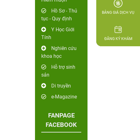
Hồ Sơ - Thủ
BẢNG GIÁ DỊCH VỤ
tục - Quy định
Y Học Giới
Tính
ĐĂNG KÝ KHÁM
Nghiên cứu
khoa học
Hỗ trợ sinh
sản
Di truyền
e-Magazine
FANPAGE
FACEBOOK