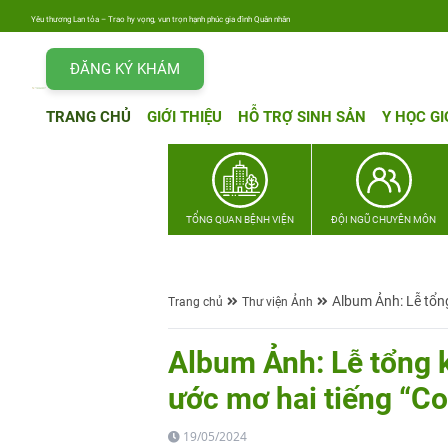
Yêu thương Lan tỏa – Trao hy vọng, vun trọn hạnh phúc gia đình Quân nhân
ĐĂNG KÝ KHÁM
TRANG CHỦ
GIỚI THIỆU
HỖ TRỢ SINH SẢN
Y HỌC GI
TỔNG QUAN BỆNH VIỆN
ĐỘI NGŨ CHUYÊN MÔN
Album Ảnh: Lễ tổn
Trang chủ
Thư viện Ảnh
Album Ảnh: Lễ tổng 
ước mơ hai tiếng “C
19/05/2024