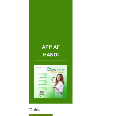
APP AF
HANOI
Từ khóa: