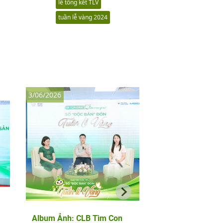
lễ tổng kết TLV
tuần lễ vàng 2024
3/06/2026
8/05/2026
Album Ảnh: CLB Tìm Con
Album Ảnh: Thảo l