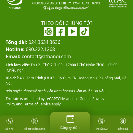
THEO DÕI CHÚNG TÔI
Tổng đài:
024.3634.3636
Hotline:
090.222.1268
Email:
contact@afhanoi.com
Lịch làm việc:
Thứ 2 - Thứ 7: 7h30 - 17h00 l Chủ Nhật: 7h30 - 12h00
(Chiều nghỉ).
Địa chỉ:
431 Tam Trinh (Lô 07 – 3A Cụm CN Hoàng Mai), P. Hoàng Mai, Hà
Nội.
Bản quyền thuộc về Bệnh viện Nam học và Hiếm muộn Hà Nội.
This site is protected by reCAPTCHA and the Google
Privacy
Policy
and
Terms of Service
apply.
Đăng ký khám
Đăng ký khám
Hỗ trợ khách hàng
Tra cứu KQ
Bảng giá
Liên hệ