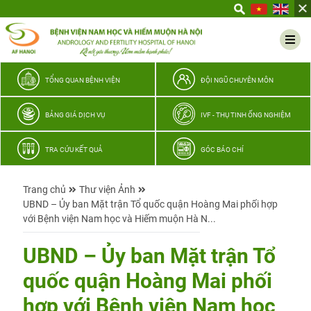
Yêu
thương
Lan
tỏa
–
TỔNG QUAN BỆNH VIỆN
ĐỘI NGŨ CHUYÊN MÔN
Trao
hy
BẢNG GIÁ DỊCH VỤ
IVF - THỤ TINH ỐNG NGHIỆM
vọng,
vun
TRA CỨU KẾT QUẢ
GÓC BÁO CHÍ
trọn
hạnh
Trang chủ
Thư viện Ảnh
phúc
UBND – Ủy ban Mặt trận Tổ quốc quận Hoàng Mai phối hợp
gia
với Bệnh viện Nam học và Hiếm muộn Hà N...
đình
Quân
UBND – Ủy ban Mặt trận Tổ
nhân
quốc quận Hoàng Mai phối
hợp với Bệnh viện Nam học