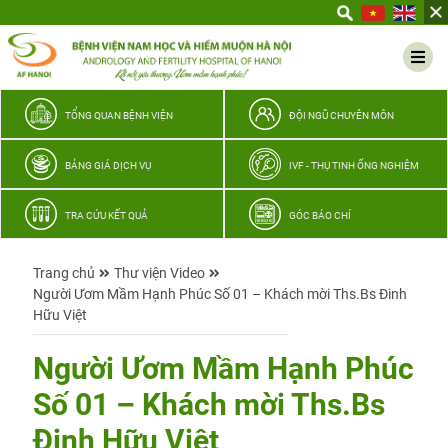
Yêu
thương
Lan
tỏa
–
TỔNG QUAN BỆNH VIỆN
ĐỘI NGŨ CHUYÊN MÔN
Trao
hy
BẢNG GIÁ DỊCH VỤ
IVF - THỤ TINH ỐNG NGHIỆM
vọng,
vun
TRA CỨU KẾT QUẢ
GÓC BÁO CHÍ
trọn
hạnh
Trang chủ
Thư viện Video
phúc
Người Ươm Mầm Hạnh Phúc Số 01 – Khách mời Ths.Bs Đinh
gia
Hữu Việt
đình
Quân
Người Ươm Mầm Hạnh Phúc
nhân
Số 01 – Khách mời Ths.Bs
Đinh Hữu Việt