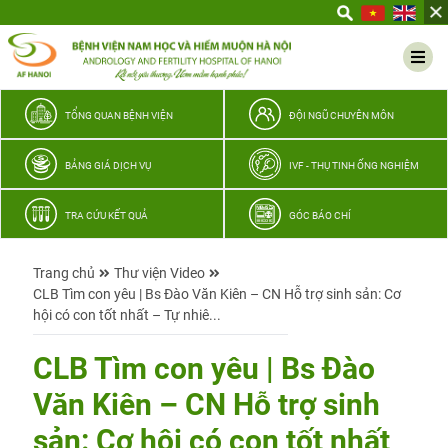
Yêu
thương
Lan
tỏa
–
TỔNG QUAN BỆNH VIỆN
ĐỘI NGŨ CHUYÊN MÔN
Trao
hy
BẢNG GIÁ DỊCH VỤ
IVF - THỤ TINH ỐNG NGHIỆM
vọng,
vun
TRA CỨU KẾT QUẢ
GÓC BÁO CHÍ
trọn
hạnh
Trang chủ
Thư viện Video
phúc
CLB Tìm con yêu | Bs Đào Văn Kiên – CN Hỗ trợ sinh sản: Cơ
gia
hội có con tốt nhất – Tự nhiê...
đình
Quân
CLB Tìm con yêu | Bs Đào
nhân
Văn Kiên – CN Hỗ trợ sinh
sản: Cơ hội có con tốt nhất