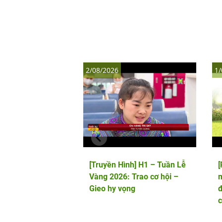
2/08/2026
1/
[Truyền Hình] H1 – Tuần Lễ
Vàng 2026: Trao cơ hội –
m
Gieo hy vọng
đ