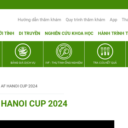
Hướng dẫn thăm khám
Quy trình thăm khám
App
Th
ỚI TÍNH
DI TRUYỀN
NGHIÊN CỨU KHOA HỌC
HÀNH TRÌNH 
BẢNG GIÁ DỊCH VỤ
IVF - THỤ TINH ỐNG NGHIỆM
TRA CỨU KẾT QUẢ
ht AF HANOI CUP 2024
AF HANOI CUP 2024