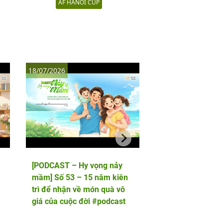
AF HANOI CUP
18/07/2026
11/07/2026
[PODCAST – Hy vọng nảy
[PODCAST – Hy vọ
mầm] Số 53 – 15 năm kiên
mầm] Số 52 – 5 lầ
trì để nhận về món quà vô
phôi và cái kết viê
giá của cuộc đời #podcast
hai thiên thần nhỏ