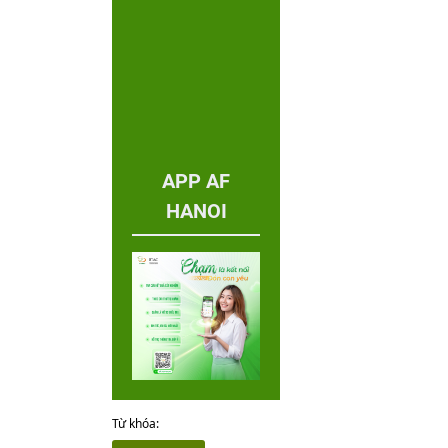
APP AF
HANOI
Từ khóa: