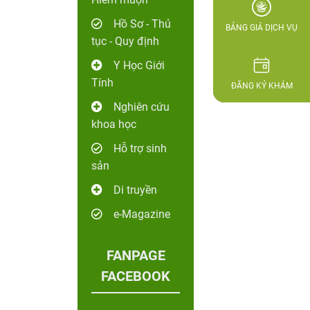
Hồ Sơ - Thủ
BẢNG GIÁ DỊCH VỤ
tục - Quy định
Y Học Giới
Tính
ĐĂNG KÝ KHÁM
Nghiên cứu
khoa học
Hỗ trợ sinh
sản
Di truyền
e-Magazine
FANPAGE
FACEBOOK