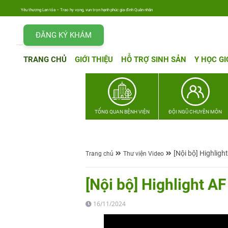
Yêu thương Lan tỏa – Trao hy vọng, vun trọn hạnh phúc gia đình Quân nhân
ĐĂNG KÝ KHÁM
TRANG CHỦ
GIỚI THIỆU
HỖ TRỢ SINH SẢN
Y HỌC GI
TỔNG QUAN BỆNH VIỆN
ĐỘI NGŨ CHUYÊN MÔN
[Nội bộ] Highlig
Trang chủ
Thư viện Video
[Nội bộ] Highlight 
16/11/2024