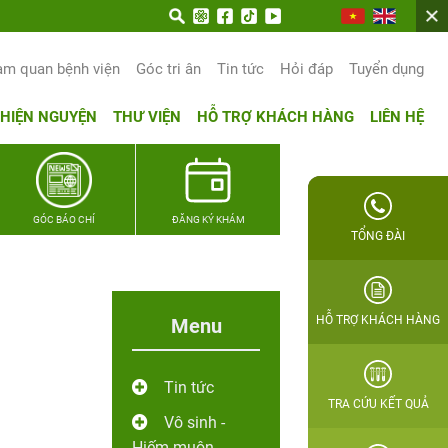
am quan bệnh viện
Góc tri ân
Tin tức
Hỏi đáp
Tuyển dụng
THIỆN NGUYỆN
THƯ VIỆN
HỖ TRỢ KHÁCH HÀNG
LIÊN HỆ
GÓC BÁO CHÍ
ĐĂNG KÝ KHÁM
TỔNG ĐÀI
HỖ TRỢ KHÁCH HÀNG
Menu
Tin tức
TRA CỨU KẾT QUẢ
Vô sinh -
Hiếm muộn