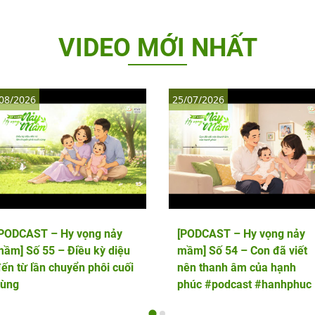
VIDEO MỚI NHẤT
08/2026
25/07/2026
[PODCAST – Hy vọng nảy
[PODCAST – Hy vọng nảy
ầm] Số 55 – Điều kỳ diệu
mầm] Số 54 – Con đã viết
ến từ lần chuyển phôi cuối
nên thanh âm của hạnh
cùng
phúc #podcast #hanhphuc