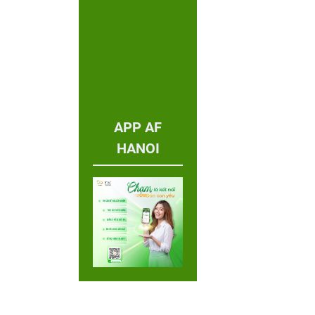
APP AF
HANOI