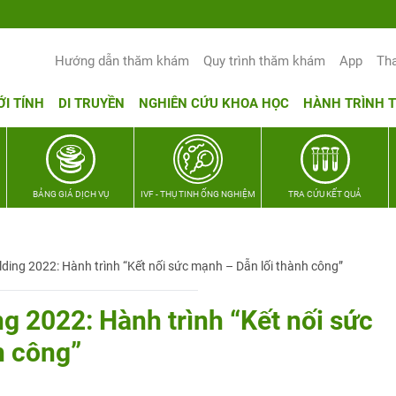
Yêu thương Lan tỏa – Trao hy vọng, vu
Hướng dẫn thăm khám
Quy trình thăm khám
App
Th
ỚI TÍNH
DI TRUYỀN
NGHIÊN CỨU KHOA HỌC
HÀNH TRÌNH 
BẢNG GIÁ DỊCH VỤ
IVF - THỤ TINH ỐNG NGHIỆM
TRA CỨU KẾT QUẢ
lding 2022: Hành trình “Kết nối sức mạnh – Dẫn lối thành công”
ng 2022: Hành trình “Kết nối sức
h công”