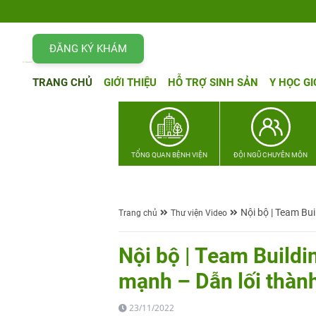
ĐĂNG KÝ KHÁM
TRANG CHỦ
GIỚI THIỆU
HỖ TRỢ SINH SẢN
Y HỌC GI
TỔNG QUAN BỆNH VIỆN
ĐỘI NGŨ CHUYÊN MÔN
Nội bộ | Team Bui
Trang chủ
Thư viện Video
Nội bộ | Team Buildi
mạnh – Dẫn lối thàn
23/11/2022