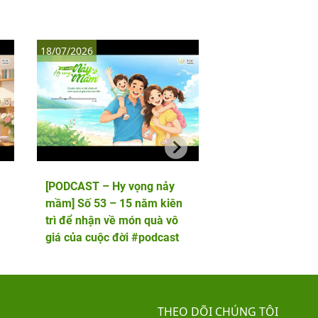
18/07/2026
11/07/2026
[PODCAST – Hy vọng nảy
[PODCAST – Hy vọ
mầm] Số 53 – 15 năm kiên
mầm] Số 52 – 5 lầ
trì để nhận về món quà vô
phôi và cái kết viê
giá của cuộc đời #podcast
hai thiên thần nhỏ
THEO DÕI CHÚNG TÔI