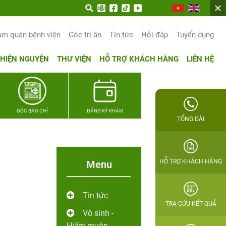
n trọn hạnh phúc gia đình Quân nhân
am quan bệnh viện
Góc tri ân
Tin tức
Hỏi đáp
Tuyển dụng
THIỆN NGUYỆN
THƯ VIỆN
HỖ TRỢ KHÁCH HÀNG
LIÊN HỆ
GÓC BÁO CHÍ
ĐĂNG KÝ KHÁM
TỔNG ĐÀI
HỖ TRỢ KHÁCH HÀNG
Menu
Tin tức
TRA CỨU KẾT QUẢ
Vô sinh -
Hiếm muộn