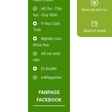
Hồ Sơ - Thủ
BẢNG GIÁ DỊCH VỤ
tục - Quy định
Y Học Giới
Tính
ĐĂNG KÝ KHÁM
Nghiên cứu
khoa học
Hỗ trợ sinh
sản
Di truyền
e-Magazine
FANPAGE
FACEBOOK