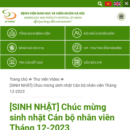
Yêu
thương
Lan
tỏa
–
TỔNG QUAN BỆNH VIỆN
ĐỘI NGŨ CHUYÊN MÔN
Trao
hy
BẢNG GIÁ DỊCH VỤ
IVF - THỤ TINH ỐNG NGHIỆM
vọng,
vun
TRA CỨU KẾT QUẢ
GÓC BÁO CHÍ
trọn
hạnh
Trang chủ
Thư viện Video
phúc
[SINH NHẬT] Chúc mừng sinh nhật Cán bộ nhân viên Tháng
gia
12-2023
đình
Quân
[SINH NHẬT] Chúc mừng
nhân
sinh nhật Cán bộ nhân viên
Tháng 12-2023