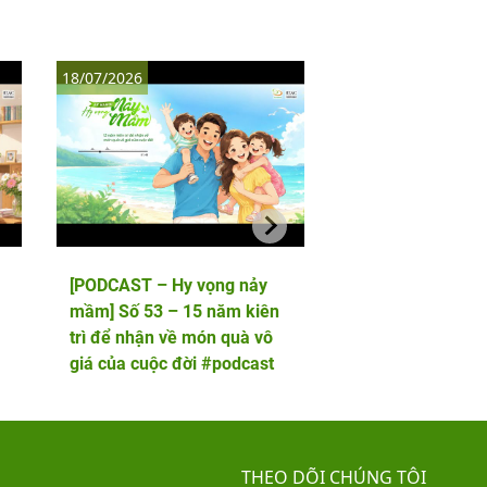
18/07/2026
11/07/2026
[PODCAST – Hy vọng nảy
[PODCAST – Hy vọ
mầm] Số 53 – 15 năm kiên
mầm] Số 52 – 5 lầ
trì để nhận về món quà vô
phôi và cái kết viê
giá của cuộc đời #podcast
hai thiên thần nhỏ
THEO DÕI CHÚNG TÔI