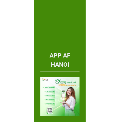
APP AF
HANOI