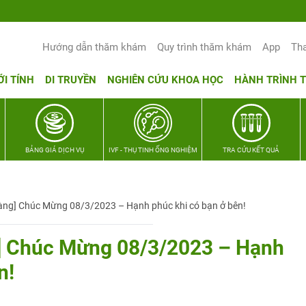
Yêu thương Lan tỏa – Trao hy vọng, vun 
Hướng dẫn thăm khám
Quy trình thăm khám
App
Th
ỚI TÍNH
DI TRUYỀN
NGHIÊN CỨU KHOA HỌC
HÀNH TRÌNH 
BẢNG GIÁ DỊCH VỤ
IVF - THỤ TINH ỐNG NGHIỆM
TRA CỨU KẾT QUẢ
àng] Chúc Mừng 08/3/2023 – Hạnh phúc khi có bạn ở bên!
g] Chúc Mừng 08/3/2023 – Hạnh
n!