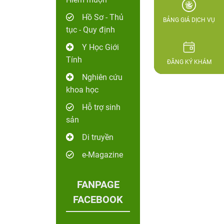
Hồ Sơ - Thủ
BẢNG GIÁ DỊCH VỤ
tục - Quy định
Y Học Giới
Tính
ĐĂNG KÝ KHÁM
Nghiên cứu
khoa học
Hỗ trợ sinh
sản
Di truyền
e-Magazine
FANPAGE
FACEBOOK