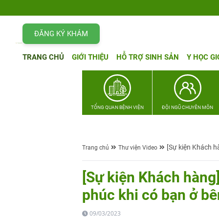
ĐĂNG KÝ KHÁM
TRANG CHỦ
GIỚI THIỆU
HỖ TRỢ SINH SẢN
Y HỌC GI
TỔNG QUAN BỆNH VIỆN
ĐỘI NGŨ CHUYÊN MÔN
[Sự kiện Khách h
Trang chủ
Thư viện Video
[Sự kiện Khách hàn
phúc khi có bạn ở bê
09/03/2023