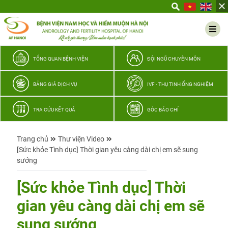
Yêu
thương
Lan
tỏa
–
TỔNG QUAN BỆNH VIỆN
ĐỘI NGŨ CHUYÊN MÔN
Trao
hy
BẢNG GIÁ DỊCH VỤ
IVF - THỤ TINH ỐNG NGHIỆM
vọng,
vun
TRA CỨU KẾT QUẢ
GÓC BÁO CHÍ
trọn
hạnh
Trang chủ
Thư viện Video
phúc
[Sức khỏe Tình dục] Thời gian yêu càng dài chị em sẽ sung
gia
sướng
đình
Quân
[Sức khỏe Tình dục] Thời
nhân
gian yêu càng dài chị em sẽ
sung sướng