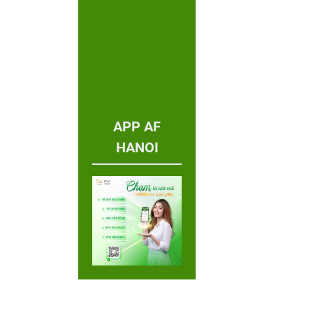
APP AF
HANOI