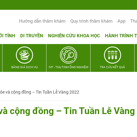
Yêu thương Lan tỏa – Trao hy vọng, vun tr
Hướng dẫn thăm khám
Quy trình thăm khám
App
Th
ỚI TÍNH
DI TRUYỀN
NGHIÊN CỨU KHOA HỌC
HÀNH TRÌNH 
BẢNG GIÁ DỊCH VỤ
IVF - THỤ TINH ỐNG NGHIỆM
TRA CỨU KẾT QUẢ
ỏe và cộng đồng – Tin Tuần Lễ Vàng 2022
và cộng đồng – Tin Tuần Lễ Vàng