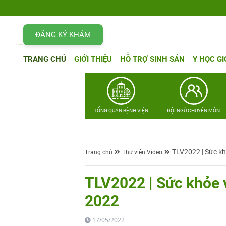
ĐĂNG KÝ KHÁM
TRANG CHỦ
GIỚI THIỆU
HỖ TRỢ SINH SẢN
Y HỌC GI
TỔNG QUAN BỆNH VIỆN
ĐỘI NGŨ CHUYÊN MÔN
TLV2022 | Sức kh
Trang chủ
Thư viện Video
TLV2022 | Sức khỏe 
2022
17/05/2022