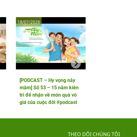
18/07/2026
11/07/2026
[PODCAST – Hy vọng nảy
[PODCAST – Hy vọ
mầm] Số 53 – 15 năm kiên
mầm] Số 52 – 5 lầ
trì để nhận về món quà vô
phôi và cái kết viê
giá của cuộc đời #podcast
hai thiên thần nhỏ
THEO DÕI CHÚNG TÔI