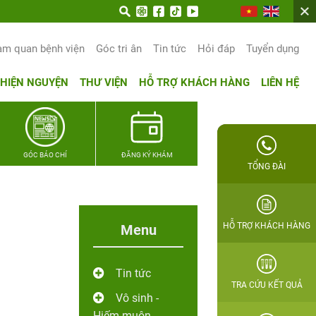
ọn hạnh phúc gia đình Quân nhân
am quan bệnh viện
Góc tri ân
Tin tức
Hỏi đáp
Tuyển dụng
THIỆN NGUYỆN
THƯ VIỆN
HỖ TRỢ KHÁCH HÀNG
LIÊN HỆ
GÓC BÁO CHÍ
ĐĂNG KÝ KHÁM
TỔNG ĐÀI
HỖ TRỢ KHÁCH HÀNG
Menu
Tin tức
TRA CỨU KẾT QUẢ
Vô sinh -
Hiếm muộn