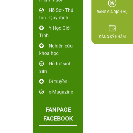
Hồ Sơ - Thủ
BẢNG GIÁ DỊCH VỤ
tục - Quy định
Y Học Giới
Tính
ĐĂNG KÝ KHÁM
Nghiên cứu
khoa học
Hỗ trợ sinh
sản
Di truyền
e-Magazine
FANPAGE
FACEBOOK