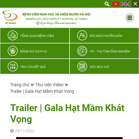
Yêu
thương
Lan
tỏa
–
TỔNG QUAN BỆNH VIỆN
ĐỘI NGŨ CHUYÊN MÔN
Trao
hy
BẢNG GIÁ DỊCH VỤ
IVF - THỤ TINH ỐNG NGHIỆM
vọng,
vun
TRA CỨU KẾT QUẢ
GÓC BÁO CHÍ
trọn
hạnh
Trang chủ
Thư viện Video
phúc
Trailer | Gala Hạt Mầm Khát Vọng
gia
đình
Trailer | Gala Hạt Mầm Khát
Quân
Vọng
nhân
28/11/2022