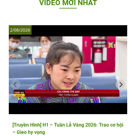
VIDEO MỚI NHẤT
2/08/2026
1
[Truyền Hình] H1 – Tuần Lễ Vàng 2026: Trao cơ hội
– Gieo hy vọng