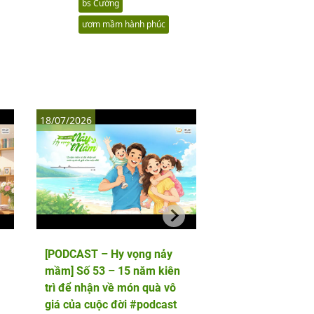
bs Cường
ươm mầm hành phúc
18/07/2026
11/07/2026
[PODCAST – Hy vọng nảy
[PODCAST – Hy vọ
mầm] Số 53 – 15 năm kiên
mầm] Số 52 – 5 lầ
trì để nhận về món quà vô
phôi và cái kết viê
giá của cuộc đời #podcast
hai thiên thần nhỏ