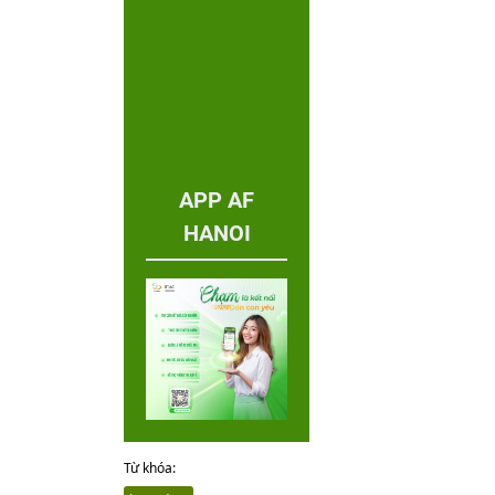
APP AF
HANOI
Từ khóa: