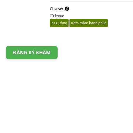
Chia sẻ:
Từ khóa:
bs Cường
ươm mầm hành phúc
ĐĂNG KÝ KHÁM