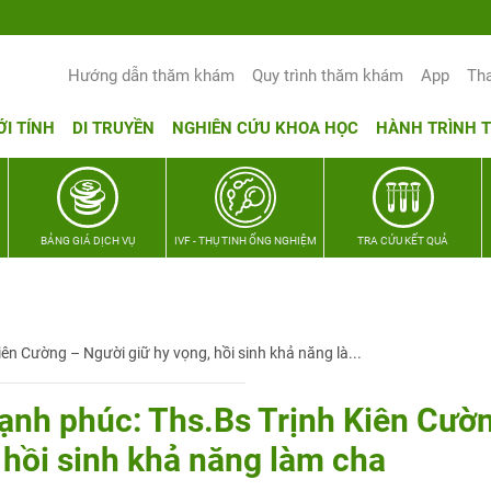
Hướng dẫn thăm khám
Quy trình thăm khám
App
Th
ỚI TÍNH
DI TRUYỀN
NGHIÊN CỨU KHOA HỌC
HÀNH TRÌNH 
BẢNG GIÁ DỊCH VỤ
IVF - THỤ TINH ỐNG NGHIỆM
TRA CỨU KẾT QUẢ
ên Cường – Người giữ hy vọng, hồi sinh khả năng là...
ạnh phúc: Ths.Bs Trịnh Kiên Cườ
 hồi sinh khả năng làm cha