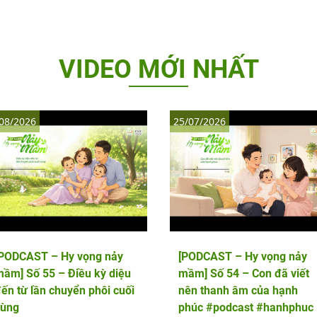
VIDEO MỚI NHẤT
08/2026
25/07/2026
[PODCAST – Hy vọng nảy
[PODCAST – Hy vọng nảy
ầm] Số 55 – Điều kỳ diệu
mầm] Số 54 – Con đã viết
ến từ lần chuyển phôi cuối
nên thanh âm của hạnh
cùng
phúc #podcast #hanhphuc