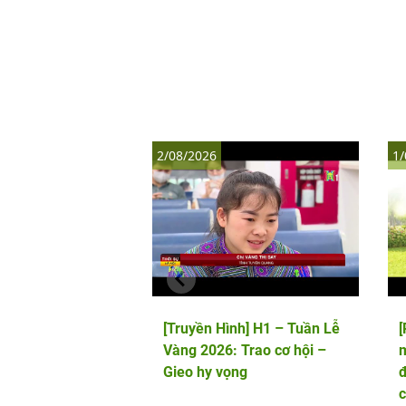
2/08/2026
1/
[Truyền Hình] H1 – Tuần Lễ
Vàng 2026: Trao cơ hội –
m
Gieo hy vọng
đ