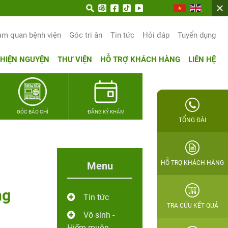
am quan bệnh viện
Góc tri ân
Tin tức
Hỏi đáp
Tuyển dụng
THIỆN NGUYỆN
THƯ VIỆN
HỖ TRỢ KHÁCH HÀNG
LIÊN HỆ
GÓC BÁO CHÍ
ĐĂNG KÝ KHÁM
TỔNG ĐÀI
HỖ TRỢ KHÁCH HÀNG
Menu
ng
Tin tức
TRA CỨU KẾT QUẢ
Vô sinh -
Hiếm muộn