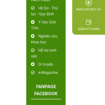
Hồ Sơ - Thủ
BẢNG GIÁ DỊCH VỤ
tục - Quy định
Y Học Giới
Tính
ĐĂNG KÝ KHÁM
Nghiên cứu
khoa học
Hỗ trợ sinh
sản
Di truyền
e-Magazine
FANPAGE
FACEBOOK