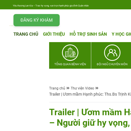
Yêu thương Lan tỏa – Trao hy vọng, vun trọn hạnh phúc gia đình Quân nhân
ĐĂNG KÝ KHÁM
TRANG CHỦ
GIỚI THIỆU
HỖ TRỢ SINH SẢN
Y HỌC GI
TỔNG QUAN BỆNH VIỆN
ĐỘI NGŨ CHUYÊN MÔN
Trang chủ
Thư viện Video
Trailer | Ươm mầm Hạnh phúc: Ths.Bs Trịnh Ki
Trailer | Ươm mầm H
– Người giữ hy vọng,