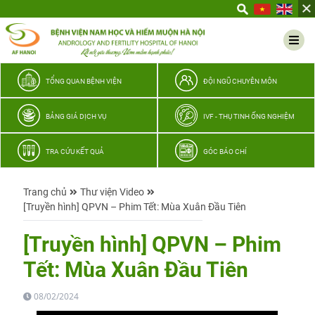
Yêu
thương
Lan
tỏa
–
TỔNG QUAN BỆNH VIỆN
ĐỘI NGŨ CHUYÊN MÔN
Trao
hy
BẢNG GIÁ DỊCH VỤ
IVF - THỤ TINH ỐNG NGHIỆM
vọng,
vun
TRA CỨU KẾT QUẢ
GÓC BÁO CHÍ
trọn
hạnh
Trang chủ
Thư viện Video
phúc
[Truyền hình] QPVN – Phim Tết: Mùa Xuân Đầu Tiên
gia
đình
[Truyền hình] QPVN – Phim
Quân
Tết: Mùa Xuân Đầu Tiên
nhân
08/02/2024