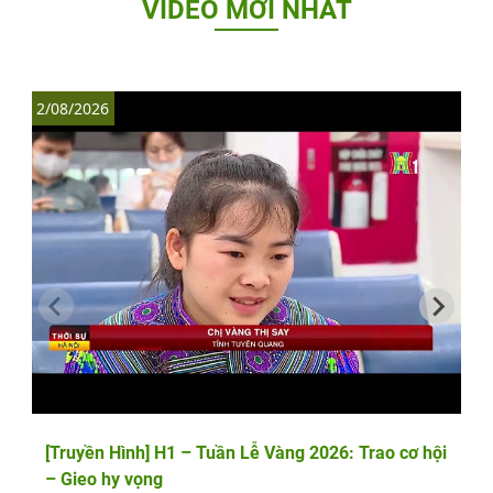
VIDEO MỚI NHẤT
2/08/2026
1
[Truyền Hình] H1 – Tuần Lễ Vàng 2026: Trao cơ hội
– Gieo hy vọng