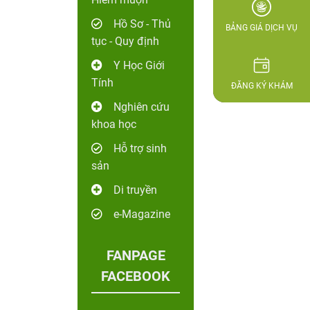
Hồ Sơ - Thủ
BẢNG GIÁ DỊCH VỤ
tục - Quy định
Y Học Giới
Tính
ĐĂNG KÝ KHÁM
Nghiên cứu
khoa học
Hỗ trợ sinh
sản
Di truyền
e-Magazine
FANPAGE
FACEBOOK