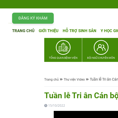
ĐĂNG KÝ KHÁM
TRANG CHỦ
GIỚI THIỆU
HỖ TRỢ SINH SẢN
Y HỌC GI
TỔNG QUAN BỆNH VIỆN
ĐỘI NGŨ CHUYÊN MÔN
Tuần lễ Tri ân Cá
Trang chủ
Thư viện Video
Tuần lễ Tri ân Cán b
15/10/2022