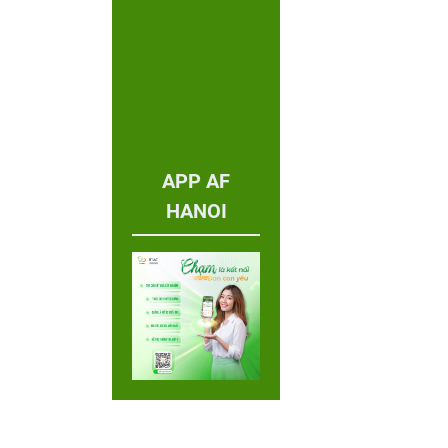
APP AF
HANOI