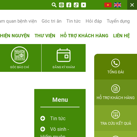
n hạnh phúc gia đình Quân nhân
am quan bệnh viện
Góc tri ân
Tin tức
Hỏi đáp
Tuyển dụng
THIỆN NGUYỆN
THƯ VIỆN
HỖ TRỢ KHÁCH HÀNG
LIÊN HỆ
GÓC BÁO CHÍ
ĐĂNG KÝ KHÁM
TỔNG ĐÀI
HỖ TRỢ KHÁCH HÀNG
Menu
Tin tức
TRA CỨU KẾT QUẢ
Vô sinh -
Hiếm muộn