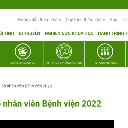
Yêu thương Lan tỏa – Trao hy vọng, vun trọ
Hướng dẫn thăm khám
Quy trình thăm khám
App
Th
ỚI TÍNH
DI TRUYỀN
NGHIÊN CỨU KHOA HỌC
HÀNH TRÌNH 
BẢNG GIÁ DỊCH VỤ
IVF - THỤ TINH ỐNG NGHIỆM
TRA CỨU KẾT QUẢ
n bộ nhân viên Bệnh viện 2022
ộ nhân viên Bệnh viện 2022