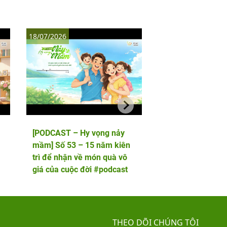
18/07/2026
11/07/2026
[PODCAST – Hy vọng nảy
[PODCAST – Hy vọ
mầm] Số 53 – 15 năm kiên
mầm] Số 52 – 5 lầ
trì để nhận về món quà vô
phôi và cái kết viê
giá của cuộc đời #podcast
hai thiên thần nhỏ
THEO DÕI CHÚNG TÔI