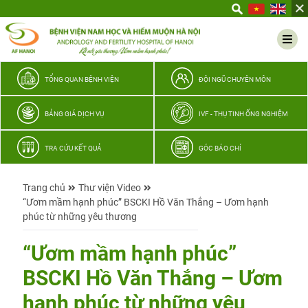
Yêu
thương
Lan
tỏa
–
TỔNG QUAN BỆNH VIỆN
ĐỘI NGŨ CHUYÊN MÔN
Trao
hy
BẢNG GIÁ DỊCH VỤ
IVF - THỤ TINH ỐNG NGHIỆM
vọng,
vun
TRA CỨU KẾT QUẢ
GÓC BÁO CHÍ
trọn
hạnh
Trang chủ
Thư viện Video
phúc
“Ươm mầm hạnh phúc” BSCKI Hồ Văn Thắng – Ươm hạnh
gia
phúc từ những yêu thương
đình
Quân
“Ươm mầm hạnh phúc”
nhân
BSCKI Hồ Văn Thắng – Ươm
hạnh phúc từ những yêu