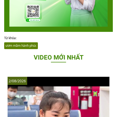
Từ khóa:
ươm mầm hành phúc
VIDEO MỚI NHẤT
2/08/2026
1