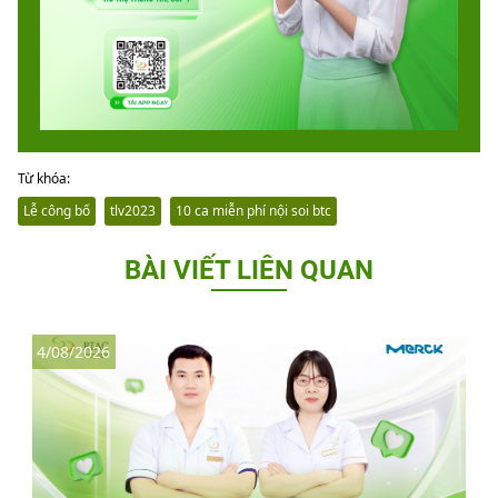
Từ khóa:
Lễ công bố
tlv2023
10 ca miễn phí nội soi btc
BÀI VIẾT LIÊN QUAN
4/08/2026
3