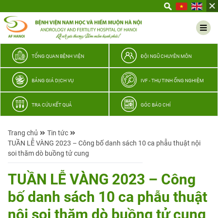
Yêu
thương
Lan
tỏa
–
TỔNG QUAN BỆNH VIỆN
ĐỘI NGŨ CHUYÊN MÔN
Trao
hy
BẢNG GIÁ DỊCH VỤ
IVF - THỤ TINH ỐNG NGHIỆM
vọng,
vun
TRA CỨU KẾT QUẢ
GÓC BÁO CHÍ
trọn
hạnh
Trang chủ
Tin tức
phúc
TUẦN LỄ VÀNG 2023 – Công bố danh sách 10 ca phẫu thuật nội
gia
soi thăm dò buồng tử cung
đình
Quân
TUẦN LỄ VÀNG 2023 – Công
nhân
bố danh sách 10 ca phẫu thuật
nội soi thăm dò buồng tử cung