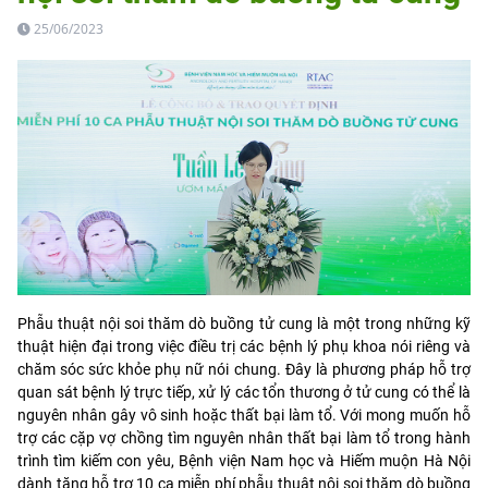
25/06/2023
Phẫu thuật nội soi thăm dò buồng tử cung là một trong những kỹ
thuật hiện đại trong việc điều trị các bệnh lý phụ khoa nói riêng và
chăm sóc sức khỏe phụ nữ nói chung. Đây là phương pháp hỗ trợ
quan sát bệnh lý trực tiếp, xử lý các tổn thương ở tử cung có thể là
nguyên nhân gây vô sinh hoặc thất bại làm tổ. Với mong muốn hỗ
trợ các cặp vợ chồng tìm nguyên nhân thất bại làm tổ trong hành
trình tìm kiếm con yêu, Bệnh viện Nam học và Hiếm muộn Hà Nội
dành tặng hỗ trợ 10 ca miễn phí phẫu thuật nội soi thăm dò buồng