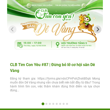
CLB Tìm Con Yêu #87 | Đừng bỏ lỡ cơ hội săn Dê
Vàng
Đăng ký tham gia: https://forms.gle/vdoCPHPxhZhs6B5q6 Mong
muốn đón Dê Vàng nhưng vẫn chưa biết nên bắt đầu từ đâu? Trong
hành trình tìm con, việc thăm khám đúng thời điểm và lựa chọn
đúng...