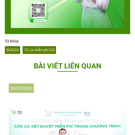
Từ khóa:
tlv2024
15 ca miễn phí IUI
BÀI VIẾT LIÊN QUAN
30/07/2026
3