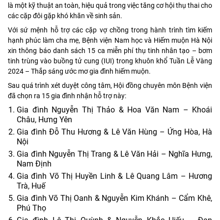
là một kỹ thuật an toàn, hiệu quả trong việc tăng cơ hội thụ thai cho
các cặp đôi gặp khó khăn về sinh sản.
Với sứ mệnh hỗ trợ các cặp vợ chồng trong hành trình tìm kiếm
hạnh phúc làm cha mẹ, Bệnh viện Nam học và Hiếm muộn Hà Nội
xin thông báo danh sách 15 ca miễn phí thụ tinh nhân tạo – bơm
tinh trùng vào buồng tử cung (IUI) trong khuôn khổ Tuần Lễ Vàng
2024 – Thắp sáng ước mơ gia đình hiếm muộn.
Sau quá trình xét duyệt công tâm, Hội đồng chuyên môn Bệnh viện
đã chọn ra 15 gia đình nhận hỗ trợ này:
Gia đình Nguyễn Thị Thảo & Hoa Văn Nam – Khoái
Châu, Hưng Yên
Gia đình Đỗ Thu Hương & Lê Văn Hùng – Ứng Hòa, Hà
Nội
Gia đình Nguyễn Thị Trang & Lê Văn Hải – Nghĩa Hưng,
Nam Định
Gia đình Võ Thị Huyền Linh & Lê Quang Lâm – Hương
Trà, Huế
Gia đình Võ Thị Oanh & Nguyễn Kim Khánh – Cẩm Khê,
Phú Thọ