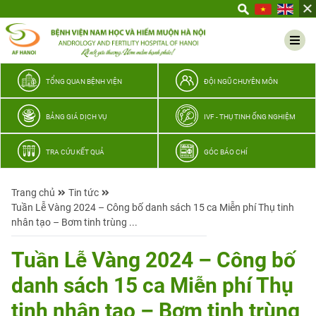
Yêu
thương
Lan
tỏa
–
TỔNG QUAN BỆNH VIỆN
ĐỘI NGŨ CHUYÊN MÔN
Trao
hy
BẢNG GIÁ DỊCH VỤ
IVF - THỤ TINH ỐNG NGHIỆM
vọng,
vun
TRA CỨU KẾT QUẢ
GÓC BÁO CHÍ
trọn
hạnh
Trang chủ
Tin tức
phúc
Tuần Lễ Vàng 2024 – Công bố danh sách 15 ca Miễn phí Thụ tinh
gia
nhân tạo – Bơm tinh trùng ...
đình
Quân
Tuần Lễ Vàng 2024 – Công bố
nhân
danh sách 15 ca Miễn phí Thụ
tinh nhân tạo – Bơm tinh trùng