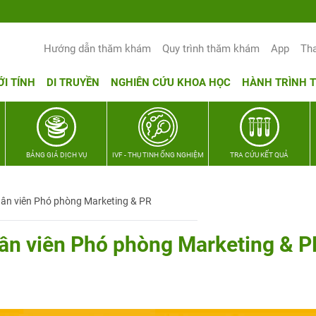
Hướng dẫn thăm khám
Quy trình thăm khám
App
Th
ỚI TÍNH
DI TRUYỀN
NGHIÊN CỨU KHOA HỌC
HÀNH TRÌNH 
BẢNG GIÁ DỊCH VỤ
IVF - THỤ TINH ỐNG NGHIỆM
TRA CỨU KẾT QUẢ
Nhân viên Phó phòng Marketing & PR
hân viên Phó phòng Marketing & P