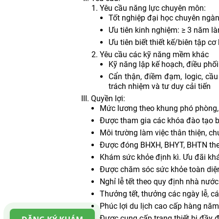
Yêu cầu năng lực chuyên môn:
Tốt nghiệp đại học chuyên ngành
Ưu tiên kinh nghiệm: ≥ 3 năm làm
Ưu tiên biết thiết kế/biên tập c
Yêu cầu các kỹ năng mềm khác
Kỹ năng lập kế hoạch, điều phối
Cẩn thận, điềm đạm, logic, cầu
trách nhiệm và tư duy cải tiến
Quyền lợi:
Mức lương theo khung phó phòng, 
Được tham gia các khóa đào tạo bê
Môi trường làm việc thân thiện, ch
Được đóng BHXH, BHYT, BHTN theo
Khám sức khỏe định kì. Ưu đãi khá
Được chăm sóc sức khỏe toàn diện
Nghỉ lễ tết theo quy định nhà nước
Thưởng tết, thưởng các ngày lễ, cá
Phúc lợi du lịch cao cấp hàng năm
Được cung cấp trang thiết bị đầy 