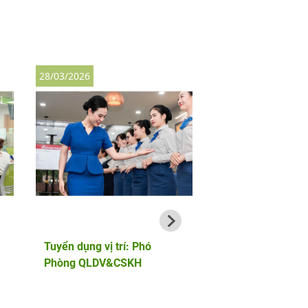
28/03/2026
28/03/2026
Tuyển dụng vị trí: Phó
Tuyển dụng vị trí: 
Phòng QLDV&CSKH
Bảo Vệ