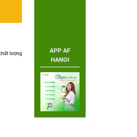
APP AF
chất lượng
HANOI