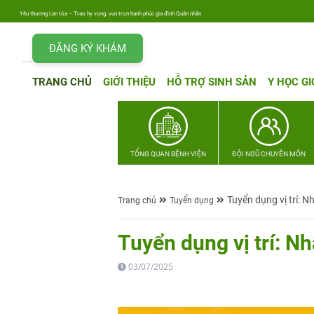
Yêu thương Lan tỏa – Trao hy vọng, vun trọn hạnh phúc gia đình Quân nhân
ĐĂNG KÝ KHÁM
TRANG CHỦ
GIỚI THIỆU
HỖ TRỢ SINH SẢN
Y HỌC GI
TỔNG QUAN BỆNH VIỆN
ĐỘI NGŨ CHUYÊN MÔN
Tuyển dụng vị trí: 
Trang chủ
Tuyển dụng
Tuyển dụng vị trí: N
03/07/2025