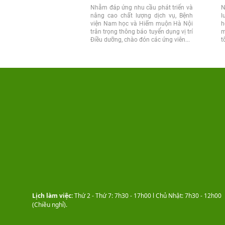
Nhằm đáp ứng nhu cầu phát triển và
N
nâng cao chất lượng dịch vụ, Bệnh
l
viện Nam học và Hiếm muộn Hà Nội
h
trân trọng thông báo tuyển dụng vị trí
m
Điều dưỡng, chào đón các ứng viên...
t
m
Lịch làm việc:
Thứ 2 - Thứ 7: 7h30 - 17h00 l Chủ Nhật: 7h30 - 12h00
(Chiều nghỉ).