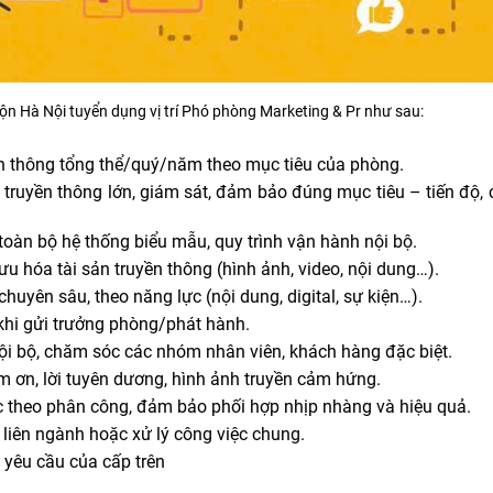
 Hà Nội tuyển dụng vị trí Phó phòng Marketing & Pr như sau:
n thông tổng thể/quý/năm theo mục tiêu của phòng.
h truyền thông lớn, giám sát, đảm bảo đúng mục tiêu – tiến độ, 
toàn bộ hệ thống biểu mẫu, quy trình vận hành nội bộ.
 ưu hóa tài sản truyền thông (hình ảnh, video, nội dung…).
uyên sâu, theo năng lực (nội dung, digital, sự kiện…).
khi gửi trưởng phòng/phát hành.
ội bộ, chăm sóc các nhóm nhân viên, khách hàng đặc biệt.
ảm ơn, lời tuyên dương, hình ảnh truyền cảm hứng.
 theo phân công, đảm bảo phối hợp nhịp nhàng và hiệu quả.
 liên ngành hoặc xử lý công việc chung.
 yêu cầu của cấp trên