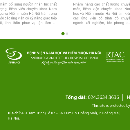
hằm bổ sung nguồn nhân lực chất
Nhằm nâng cao chất lượng chuy
ượng, Bệnh viện chuyên khoa Nam
môn, Bệnh viện chuyên khoa N
ọc và Hiếm muộn Hà Nội trân trọng
học và Hiếm muộn Hà Nội tìm ki
ời các ứng viên có kỹ năng giao tiếp
các ứng viên có trình độ chuy
ốt, tinh thần phục vụ tận tâm và
ngành xét nghiệm, tác phong c
ong...
thận, chính xác và tinh...
Tổng đài:
024.3634.3636
H
This site is protected
Địa chỉ:
431 Tam Trinh (Lô 07 – 3A Cụm CN Hoàng Mai), P. Hoàng Mai,
Hà Nội.