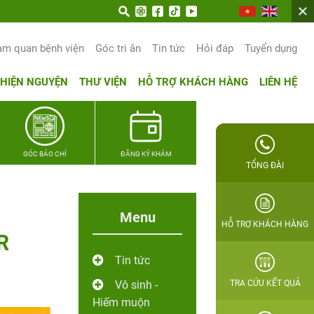
am quan bệnh viện
Góc tri ân
Tin tức
Hỏi đáp
Tuyển dụng
THIỆN NGUYỆN
THƯ VIỆN
HỖ TRỢ KHÁCH HÀNG
LIÊN HỆ
GÓC BÁO CHÍ
ĐĂNG KÝ KHÁM
TỔNG ĐÀI
Menu
HỖ TRỢ KHÁCH HÀNG
R
Tin tức
Vô sinh -
TRA CỨU KẾT QUẢ
Hiếm muộn