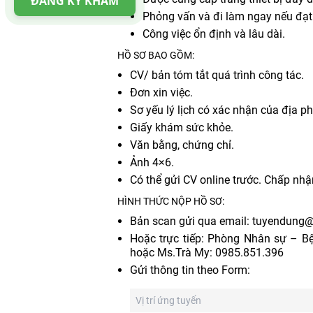
ĐĂNG KÝ KHÁM
Phỏng vấn và đi làm ngay nếu đạt
Công việc ổn định và lâu dài.
HỒ SƠ BAO GỒM:
CV/ bản tóm tắt quá trình công tác.
Đơn xin việc.
Sơ yếu lý lịch có xác nhận của địa p
Giấy khám sức khỏe.
Văn bằng, chứng chỉ.
Ảnh 4×6.
Có thể gửi CV online trước. Chấp nhậ
HÌNH THỨC NỘP HỒ SƠ:
Bản scan gửi qua email: tuyendung
Hoặc trực tiếp: Phòng Nhân sự – 
hoặc Ms.Trà My: 0985.851.396
Gửi thông tin theo Form: