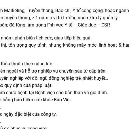
 Marketing, Truyền thông, Báo chí, Y tế công cộng, hoặc ngành
 truyền thông, ≥ 1 năm ở vị trí trưởng nhóm/trợ lý quản lý.
ơ bản; đã từng làm trong lĩnh vực Y tế – Giáo dục – CSR
 nhóm, phản biện tích cực, giao tiếp hiệu quả
 thị, tôn trọng quy trình nhưng không máy móc; linh hoạt & ha
thỏa thuận theo năng lực.
n ngoài và hỗ trợ nghiệp vụ chuyên sâu từ cấp trên.
uyên nghiệp với đội ngũ đồng nghiệp trẻ, nhiệt huyết…
 quy định của pháp luật.
m chữa bệnh tại Bệnh viện cho bản thân và gia đình.
 bằng bảo hiểm sức khỏe Bảo Việt.
.
c ngày đặc biệt của công ty.
.
đủ để phục vụ công việc.