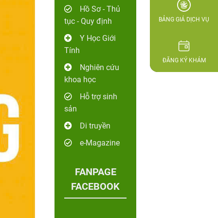
Hồ Sơ - Thủ
BẢNG GIÁ DỊCH VỤ
tục - Quy định
Y Học Giới
Tính
ĐĂNG KÝ KHÁM
Nghiên cứu
khoa học
Hỗ trợ sinh
sản
Di truyền
e-Magazine
FANPAGE
FACEBOOK