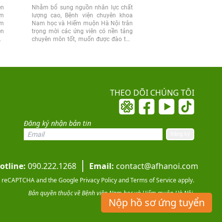
ên
Nhằm bổ sung nguồn nhân lực chất
Nhằm đảm bảo an nin
am
lượng cao, Bệnh viện chuyên khoa
trong khuôn viên bệnh việ
ếm
Nam học và Hiếm muộn Hà Nội trân
chuyên khoa Nam họ
ên
trọng mời các ứng viên có nền tảng
muộn Hà Nội tuyển dụ
ẩn
chuyên môn tốt, muốn được đào tạo
viên có sức khỏe tốt, trun
bài bản,...
nhiệm và ý thức...
THEO DÕI CHÚNG TÔI
Đăng ký nhận bản tin
otline:
090.222.1268
Email:
contact@afhanoi.com
 by reCAPTCHA and the Google
Privacy Policy
and
Terms of Service
apply.
Bản quyền thuộc về Bệnh viện Nam học và Hiếm muộn Hà Nội.
Nộp hồ sơ ứng tuyển