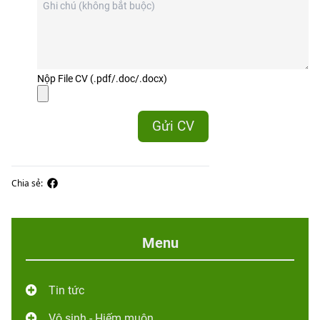
Nộp File CV (.pdf/.doc/.docx)
Chia sẻ:
Menu
Tin tức
Vô sinh - Hiếm muộn