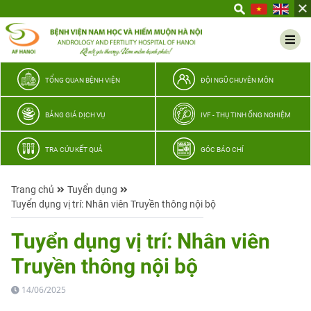
Yêu
thương
Lan
tỏa
–
TỔNG QUAN BỆNH VIỆN
ĐỘI NGŨ CHUYÊN MÔN
Trao
hy
BẢNG GIÁ DỊCH VỤ
IVF - THỤ TINH ỐNG NGHIỆM
vọng,
vun
TRA CỨU KẾT QUẢ
GÓC BÁO CHÍ
trọn
hạnh
Trang chủ
Tuyển dụng
phúc
Tuyển dụng vị trí: Nhân viên Truyền thông nội bộ
gia
đình
Tuyển dụng vị trí: Nhân viên
Quân
Truyền thông nội bộ
nhân
14/06/2025