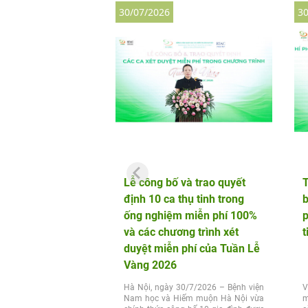
30/07/2026
30
Lễ công bố và trao quyết
định 10 ca thụ tinh trong
b
ống nghiệm miễn phí 100%
p
và các chương trình xét
t
duyệt miễn phí của Tuần Lễ
Vàng 2026
Hà Nội, ngày 30/7/2026 – Bệnh viện
V
Nam học và Hiếm muộn Hà Nội vừa
m