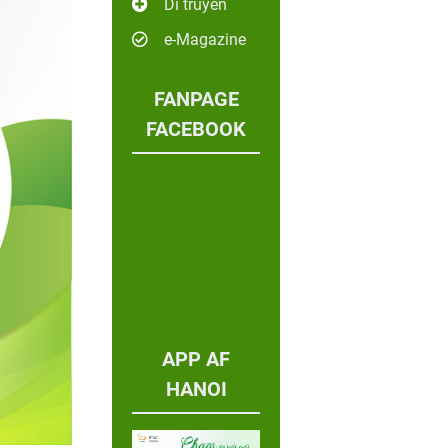
Di truyền
e-Magazine
FANPAGE
FACEBOOK
APP AF
HANOI