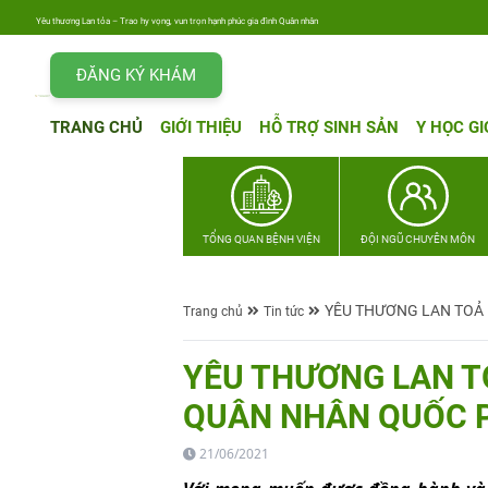
Yêu thương Lan tỏa – Trao hy vọng, vun trọn hạnh phúc gia đình Quân nhân
ĐĂNG KÝ KHÁM
TRANG CHỦ
GIỚI THIỆU
HỖ TRỢ SINH SẢN
Y HỌC GI
TỔNG QUAN BỆNH VIỆN
ĐỘI NGŨ CHUYÊN MÔN
YÊU THƯƠNG LAN TOẢ 
Trang chủ
Tin tức
YÊU THƯƠNG LAN T
QUÂN NHÂN QUỐC P
21/06/2021