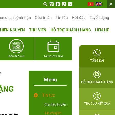
am quan bệnh viện
Góc tri ân
Tin tức
Hỏi đáp
Tuyển dụng
THIỆN NGUYỆN
THƯ VIỆN
HỖ TRỢ KHÁCH HÀNG
LIÊN HỆ
GÓC BÁO CHÍ
ĐĂNG KÝ KHÁM
TỔNG ĐÀI
M!
Menu
HỖ TRỢ KHÁCH HÀNG
TẶNG
Tin tức
TRA CỨU KẾT QUẢ
Chỉ đạo tuyến
Tin chuyên