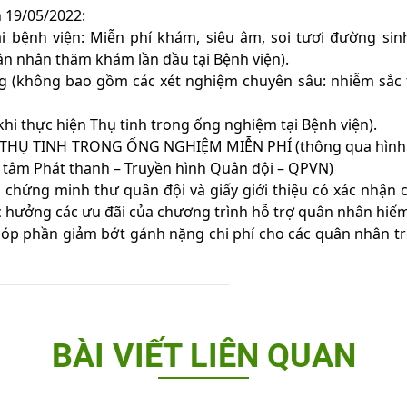
 19/05/2022:
 bệnh viện: Miễn phí khám, siêu âm, soi tươi đường sinh
ân nhân thăm khám lần đầu tại Bệnh viện).
g (không bao gồm các xét nghiệm chuyên sâu: nhiễm sắc t
hi thực hiện Thụ tinh trong ống nghiệm tại Bệnh viện).
CA THỤ TINH TRONG ỐNG NGHIỆM MIỄN PHÍ (thông qua hình
 tâm Phát thanh – Truyền hình Quân đội – QPVN)
, chứng minh thư quân đội và giấy giới thiệu có xác nhận 
 hưởng các ưu đãi của chương trình hỗ trợ quân nhân hiế
góp phần giảm bớt gánh nặng chi phí cho các quân nhân t
BÀI VIẾT LIÊN QUAN