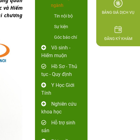
rong quân
ngành
c và Hiếm
BẢNG GIÁ DỊCH VỤ
ai chương
Tin nội bộ
Sự kiện
Góc báo chí
ĐĂNG KÝ KHÁM
Vô sinh -
Hiếm muộn
Hồ Sơ - Thủ
tục - Quy định
Y Học Giới
Tính
Nghiên cứu
khoa học
Hỗ trợ sinh
sản