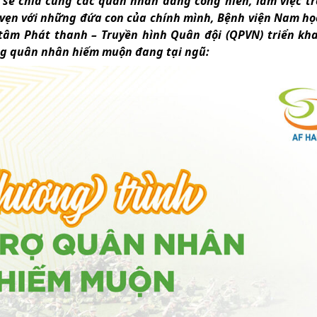
sẻ chia cùng các quân nhân đang cống hiến, làm việc t
 vẹn với những đứa con của chính mình, Bệnh viện Nam họ
tâm Phát thanh – Truyền hình Quân đội (QPVN) triển kh
ng quân nhân hiếm muộn đang tại ngũ: