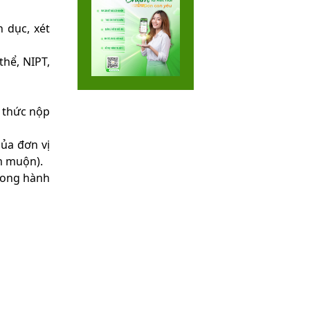
 dục, xét
hể, NIPT,
 thức nộp
của đơn vị
m muộn).
rong hành