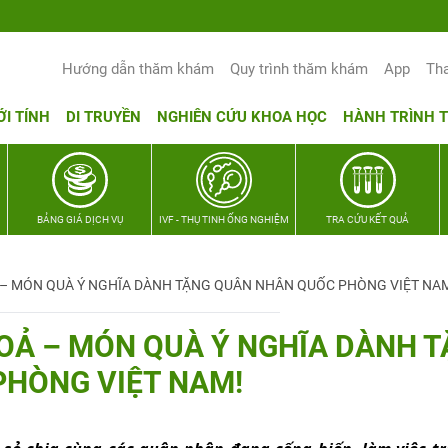
Hướng dẫn thăm khám
Quy trình thăm khám
App
Th
ỚI TÍNH
DI TRUYỀN
NGHIÊN CỨU KHOA HỌC
HÀNH TRÌNH 
BẢNG GIÁ DỊCH VỤ
IVF - THỤ TINH ỐNG NGHIỆM
TRA CỨU KẾT QUẢ
– MÓN QUÀ Ý NGHĨA DÀNH TẶNG QUÂN NHÂN QUỐC PHÒNG VIỆT NA
OẢ – MÓN QUÀ Ý NGHĨA DÀNH 
HÒNG VIỆT NAM!