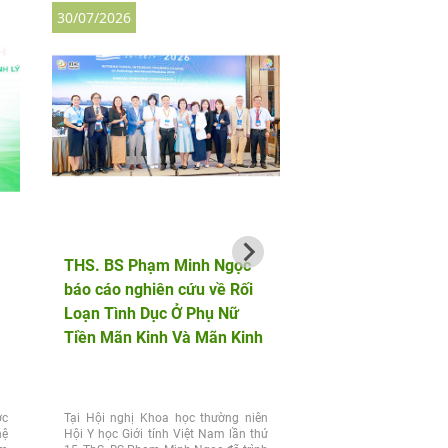
30/07/2026
27/07/2026
THS. BS Phạm Minh Ngọc
AF HANOI vinh dự 
báo cáo nghiên cứu về Rối
hành cùng bộ đội b
Loạn Tình Dục Ở Phụ Nữ
phòng trong chuỗi 
Tiền Mãn Kinh Và Mãn Kinh
động tri ân tại Điện
ớc
Tại Hội nghị Khoa học thường niên
Chiều 25/7, nhân kỷ n
hệ
Hội Y học Giới tính Việt Nam lần thứ
Ngày Thương binh 