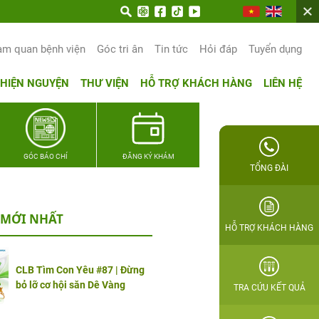
am quan bệnh viện
Góc tri ân
Tin tức
Hỏi đáp
Tuyển dụng
THIỆN NGUYỆN
THƯ VIỆN
HỖ TRỢ KHÁCH HÀNG
LIÊN HỆ
GÓC BÁO CHÍ
ĐĂNG KÝ KHÁM
TỔNG ĐÀI
 MỚI NHẤT
HỖ TRỢ KHÁCH HÀNG
CLB Tìm Con Yêu #87 | Đừng
bỏ lỡ cơ hội săn Dê Vàng
TRA CỨU KẾT QUẢ