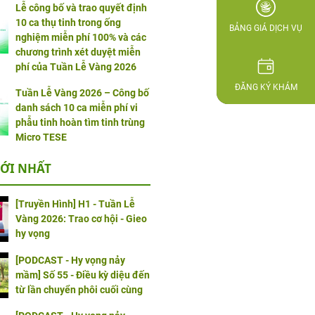
Lễ công bố và trao quyết định
10 ca thụ tinh trong ống
BẢNG GIÁ DỊCH VỤ
nghiệm miễn phí 100% và các
chương trình xét duyệt miễn
phí của Tuần Lễ Vàng 2026
ĐĂNG KÝ KHÁM
Tuần Lễ Vàng 2026 – Công bố
danh sách 10 ca miễn phí vi
phẫu tinh hoàn tìm tinh trùng
Micro TESE
ỚI NHẤT
[Truyền Hình] H1 - Tuần Lễ
Vàng 2026: Trao cơ hội - Gieo
hy vọng
[PODCAST - Hy vọng nảy
mầm] Số 55 - Điều kỳ diệu đến
từ lần chuyển phôi cuối cùng