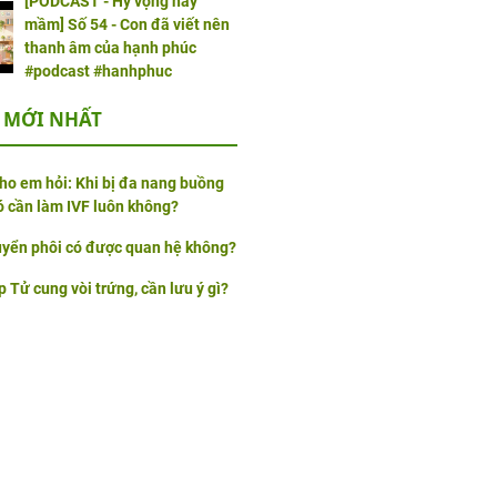
[PODCAST - Hy vọng nảy
mầm] Số 54 - Con đã viết nên
thanh âm của hạnh phúc
#podcast #hanhphuc
 MỚI NHẤT
cho em hỏi: Khi bị đa nang buồng
ó cần làm IVF luôn không?
yển phôi có được quan hệ không?
p Tử cung vòi trứng, cần lưu ý gì?