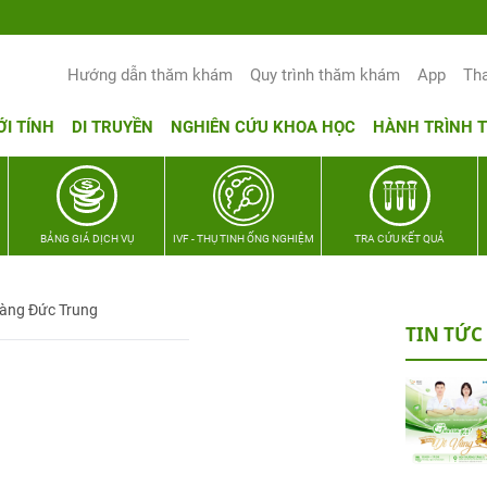
Hướng dẫn thăm khám
Quy trình thăm khám
App
Th
ỚI TÍNH
DI TRUYỀN
NGHIÊN CỨU KHOA HỌC
HÀNH TRÌNH 
BẢNG GIÁ DỊCH VỤ
IVF - THỤ TINH ỐNG NGHIỆM
TRA CỨU KẾT QUẢ
àng Đức Trung
TIN TỨC