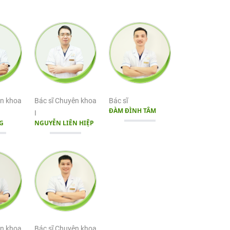
ên khoa
Bác sĩ Chuyên khoa
Bác sĩ
ĐÀM ĐÌNH TÂM
I
G
NGUYỄN LIÊN HIỆP
ên khoa
Bác sĩ Chuyên khoa