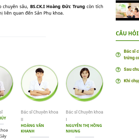
o chuyên sâu,
BS.CK.I
Hoàng Đức Trung
còn tích
hị liên quan đến Sản Phụ khoa.
CÂU HỎI
Bác sĩ 
trứng c
Sau chu
Khi chụ
sĩ
Bác sĩ Chuyên khoa
Bác sĩ Chuyên khoa
HÚY
II
I
HOÀNG VĂN
NGUYỄN THỊ HỒNG
khoa
KHANH
NHUNG
 Gây