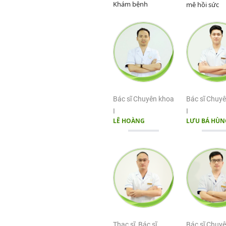
Khám bệnh
mê hồi sức
Bác sĩ Chuyên khoa
Bác sĩ Chuy
I
I
LÊ HOÀNG
LƯU BÁ HÙN
Thạc sĩ, Bác sĩ
Bác sĩ Chuy