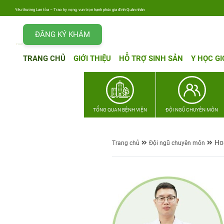
Yêu thương Lan tỏa – Trao hy vọng, vun trọn hạnh phúc gia đình Quân nhân
ĐĂNG KÝ KHÁM
TRANG CHỦ
GIỚI THIỆU
HỖ TRỢ SINH SẢN
Y HỌC GI
TỔNG QUAN BỆNH VIỆN
ĐỘI NGŨ CHUYÊN MÔN
Ho
Trang chủ
Đội ngũ chuyên môn