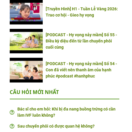
[Truyền Hình] H1 - Tuần Lễ Vàng 2026:
Trao cơ hội - Gieo hy vọng
[PODCAST - Hy vọng nảy mầm] Số 55 -
Điều kỳ diệu đến từ lần chuyển phôi
cuối cùng
[PODCAST - Hy vọng nảy mầm] Số 54 -
Con đã viết nên thanh âm của hạnh
phúc #podcast #hanhphuc
CÂU HỎI MỚI NHẤT
Bác sĩ cho em hỏi: Khi bị đa nang buồng trứng có cần
làm IVF luôn không?
Sau chuyển phôi có được quan hệ không?