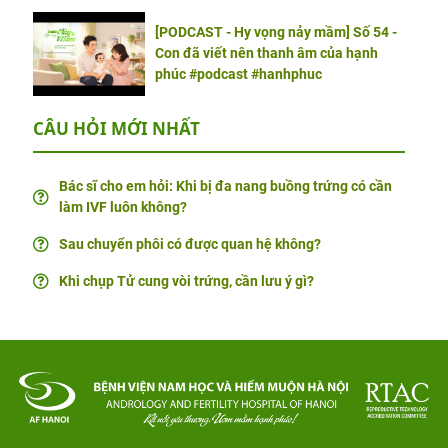
[PODCAST - Hy vọng nảy mầm] Số 54 -
Con đã viết nên thanh âm của hạnh
phúc #podcast #hanhphuc
CÂU HỎI MỚI NHẤT
Bác sĩ cho em hỏi: Khi bị đa nang buồng trứng có cần
làm IVF luôn không?
Sau chuyển phôi có được quan hệ không?
Khi chụp Tử cung vòi trứng, cần lưu ý gì?