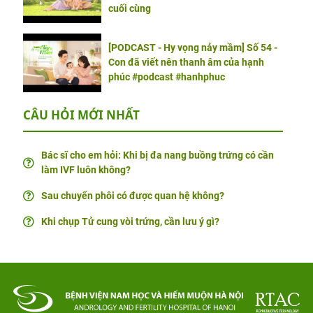
cuối cùng
[PODCAST - Hy vọng nảy mầm] Số 54 -
Con đã viết nên thanh âm của hạnh
phúc #podcast #hanhphuc
CÂU HỎI MỚI NHẤT
Bác sĩ cho em hỏi: Khi bị đa nang buồng trứng có cần
làm IVF luôn không?
Sau chuyển phôi có được quan hệ không?
Khi chụp Tử cung vòi trứng, cần lưu ý gì?