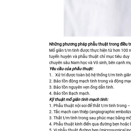
Những phương pháp phẫu thuật trong điều trị
Mổ giãn t/m tinh được thực hiện từ hơn 100 n
tuyến huyện và phẫu thuật chỉ mục tiêu duy 
chuyên sâu Nam học và Vô sinh, bên cạnh mục 
Yêu cầu của phẫu thuật:
1. Xử trí được toàn bộ hệ thống t/m tinh giãn
2. Bảo tồn động mạch tinh trong và động mạc
3. Bảo tồn nguyên vẹn ống dẫn tinh.
4. Bảo tồn Bạch mạch.
Kỹ thuật mổ giãn tinh mạch tinh:
1. Phẫu thuật nội soi để thắt t/m tinh trong
2. Tắc mạch can thiệp (angiographic embolizat
3. Thắt t/m tinh trong sau phúc mạc bằng mổ 
4. Phẫu thuật kinh điển qua đường bẹn hoặc bì
5. Vi phẫu thuật đường bẹn (microsurgical ingu