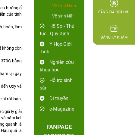
Vô sinh Nam
heo hướng ổ
BẢNG GIÁ DỊCH VỤ
iển của tinh
Vô sinh Nữ
Hồ Sơ - Thủ
nh hoàn, làm
tục - Quy định
ĐĂNG KÝ KHÁM
Y Học Giới
hể không còn
Tính
ến 370C bằng
Nghiên cứu
khoa học
hậm lại gây
Hỗ trợ sinh
 đến Oxy và
sản
Di truyền
bị rối loạn,
e-Magazine
 giả lý giải
ái và nằm kẹt
ung quanh là
FANPAGE
. Hậu quả là