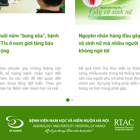
uối năm “bung xõa”, bệnh
Nguyên nhân hàng đầu gâ
TIs ở nam giới tăng báo
vô sinh nữ mà nhiều người
động
không ngờ tới
heo chuyên gia, những tháng cận
Để quá trình thụ thai diễn ra thà
ết, số lượng bệnh nhân nam đến
công, nhiều bước trong hệ thống si
hám do các vấn đề liên quan đến
sản của người phụ nữ phải hoạt độ
am khoa tăng đột biến. Theo ghi
chính xác. Sự rụng trứng phải diễn r
hận tại Bệnh viện Nam học và Hiếm
trứng và tinh trùng phải gặp...
uộn Hà Nội,...