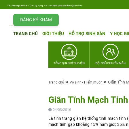
u thương Lan tỏa – Trao hy vọng, vun trọn hạnh phúc gia đình Quân nhân
ĐĂNG KÝ KHÁM
TRANG CHỦ
GIỚI THIỆU
HỖ TRỢ SINH SẢN
Y HỌC GI
TỔNG QUAN BỆNH VIỆN
ĐỘI NGŨ CHUYÊN MÔN
Giãn Tĩnh 
Trang chủ
Vô sinh - Hiếm muộn
Giãn Tĩnh Mạch Tinh
04/03/2016
Là tình trạng giãn hệ thống tĩnh mạch tinh (
mạch tinh gặp khoảng 15% nam giới; 35% nam