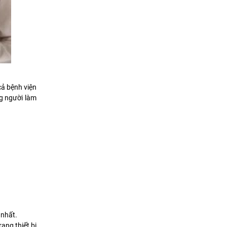
cả bệnh viện
ng người làm
 nhất.
ang thiết bị