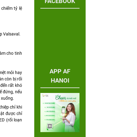
FACEBOOK
chiếm tỷ lệ
p Valsaval.
làm cho tinh
APP AF
 mệt mỏi hay
n còn bị rối
HANOI
 đến rất khó
ế đứng, nếu
p xuống.
hiệp chỉ khi
uật được chỉ
ED (rối loạn