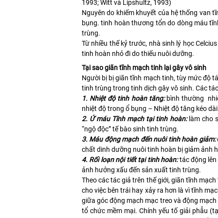
1993; Witt và Lipshultz, 1993)
Nguyên do khiếm khuyết của hệ thống van tĩ
bụng. tinh hoàn thương tổn do dòng máu tĩnh
trùng.
Từ nhiều thế kỷ trước, nhà sinh lý học Celciu
tinh hoàn nhỏ đi do thiếu nuôi dưỡng.
Tại sao giãn tĩnh mạch tinh lại gây vô sinh
Người bị bị giãn tĩnh mạch tinh, tùy mức độ t
tinh trùng trong tinh dịch gây vô sinh. Các tác
1. Nhiệt độ tinh hoàn tăng:
bình thường nhiệ
nhiệt độ trong ổ bụng – Nhiệt độ tăng kéo dà
2. Ứ máu Tĩnh mạch tại tinh hoàn:
làm cho s
“ngộ độc” tế bào sinh tinh trùng.
3. Máu động mạch đến nuôi tinh hoàn giảm:
chất dinh dưỡng nuôi tinh hoàn bị giảm ảnh h
4. Rối loạn nội tiết tại tinh hoàn:
tác động lên 
ảnh hưởng xấu đến sản xuất tinh trùng.
Theo các tác giả trên thế giới, giãn tĩnh mạch
cho việc bên trái hay xảy ra hơn là vì tĩnh mạc
giữa góc động mạch mạc treo và động mạch ch
tổ chức mềm mại. Chính yếu tố giải phẫu (tạ