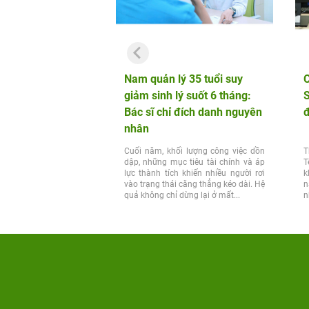
Nam quản lý 35 tuổi suy
C
giảm sinh lý suốt 6 tháng:
S
Bác sĩ chỉ đích danh nguyên
nhân
Cuối năm, khối lượng công việc dồn
T
dập, những mục tiêu tài chính và áp
T
lực thành tích khiến nhiều người rơi
k
vào trạng thái căng thẳng kéo dài. Hệ
n
quả không chỉ dừng lại ở mất...
n
m