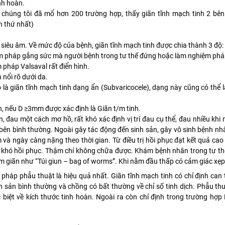
nh hoàn.
chúng tôi đã mổ hơn 200 trường hợp, thấy giãn tĩnh mạch tinh 2 bên 
n thứ nhất)
iêu âm. Về mức độ của bệnh, giãn tĩnh mạch tinh được chia thành 3 độ:
iệm pháp gắng sức mà người bệnh trong tư thế đứng hoặc làm nghiệm phá
m pháp Valsaval rất điển hình.
 nổi rõ dưới da.
là giãn tĩnh mạch tinh dạng ẩn (Subvaricocele), dạng này cũng có thể 
, nếu D ≥3mm được xác định là Giãn t/m tinh.
, đau một cách mơ hồ, rất khó xác định vị trí đau cụ thể, đau nhiều khi
 bên bình thường. Ngoài gây tác động đến sinh sản, gây vô sinh bệnh nhâ
m và ngày càng nặng theo thời gian. Từ điều trị hồi phục đạt kết quả cao
i khó hồi phục. Thậm chí không chữa được. Khám bệnh nhân trong tư th
t/m giãn như “Túi giun – bag of worms”. Khi nằm đầu thấp có cảm giác xẹ
 pháp phẫu thuật là hiệu quả nhất. Giãn tĩnh mạch tinh có chỉ định can t
 sản bình thường và chồng có bất thường về chỉ số tinh dịch. Phẫu th
biệt về kích thước tinh hoàn. Ngoài ra còn chỉ định trong trường hợp 