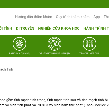
Hướng dẫn thăm khám
Quy trình thăm khám
App
Th
ỚI TÍNH
DI TRUYỀN
NGHIÊN CỨU KHOA HỌC
HÀNH TRÌNH 
BẢNG GIÁ DỊCH VỤ
IVF - THỤ TINH ỐNG NGHIỆM
TRA CỨU KẾT QUẢ
Mạch Tinh
bao gồm tĩnh mạch tinh trong, tĩnh mạch tinh sau và tĩnh mạch tinh bìu
 vô sinh tiên phát và 70-81% vô sinh nam thứ phát (Theo Gorclick và