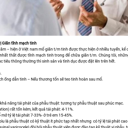
 Giãn tĩnh mạch tinh
ăm – hiện ở Việt nam mổ giãn t/m tinh được thực hiện ở nhiều tuyến, kể 
nhất thắt được tĩnh mạch tinh trong để chữa giãn t/m. Chúng tôi, nhữ
tiêu thông thường thì sinh sản và tình dục được đặt lên trên hết.
.
h ống dẫn tinh – Nếu thương tổn sẽ teo tinh hoàn sau mổ.
 – khả năng tái phát của phẫu thuật: tương tự phẫu thuật sau phúc mạc.
ion) rất tốn kém, kết quả tái phát: 4-11%.
mở tỷ lệ tái phát 7-33%- ở trẻ em 15-45%.
u là phẫu thuật có kỹ thuật ít phức tạp nhất nhưng có tỷ lệ tái phát cao
inal varicocele) đòi hỏi phẫu thuật viên được đào tạo kỹ thuật vi phẫu, tr