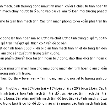
nh mạch, bình thường dòng máu tĩnh mạch chỉ đi 1 chiều từ tinh hoàn t
 mạch chảy ngược từ ổ bụng vào bìu và làm rối loạn môi trường phát tr
s mô tả giãn tĩnh mạch tinh: Các tĩnh mạch phồng to và xoắn phía trên ti
ác động lên tinh hoàn mà số lượng và chất lượng tinh trùng bị giảm, có t
 giả trên Thế giới giải thích có 4 vấn đề cơ bản:
t độ tinh hoàn 350C – khi bị giãn tĩnh mạch tinh nhiệt độ tăng lên đ
i làm cho sản xuất tinh trùng giảm xuống.
ản phẩm chuyển hóa tại tinh hoàn bị ứ đọng, đào thải khỏi tinh hoàn c
do ứ máu tĩnh mạch làm cho máu động mạch đến tinh hoàn giảm đi dẫn
ưởng sinh tinh trùng.
Trục Đồi thị – Tuyến yên – Tinh hoàn, làm cho nội tiết tố hướng sinh dục 
 tinh thường chiếm 85% bên trái – 15% bên phải và 20% bị cả 2 bên. Các tác
h tinh trái dài hơn, tĩnh mạch tinh trái đổ trực tiếp vào tĩnh mạch thận tr
ủ bụng. Bên phải, nơi tĩnh mạch tinh đổ trực tiếp vào tĩnh mạch chủ x
o trọng lực) là cơ hội để dòng máu chảy ngược vào tĩnh mạch tinh trái