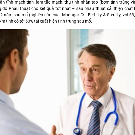
n tĩnh mạch tinh, làm tắc mạch, thụ tinh nhân tạo (bơm tinh trùng v
g đó Phẫu thuật cho kết quả tốt nhất – sau phẫu thuật cải thiện chất 
 2 năm sau mổ (nghiên cứu của Madagar Cs Fertility & Sterility, vol.63,
m tinh có tới 50% tái xuất hiện tinh trùng sau mổ.