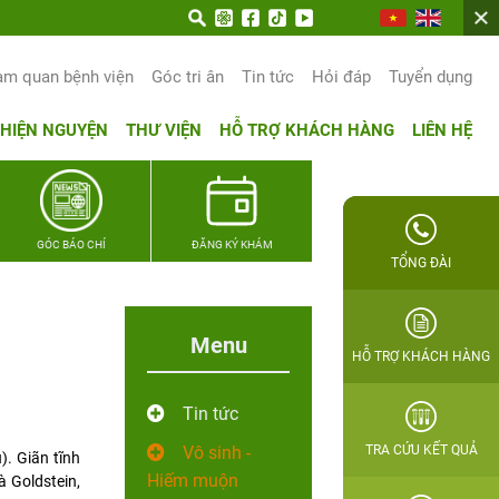
am quan bệnh viện
Góc tri ân
Tin tức
Hỏi đáp
Tuyển dụng
THIỆN NGUYỆN
THƯ VIỆN
HỖ TRỢ KHÁCH HÀNG
LIÊN HỆ
GÓC BÁO CHÍ
ĐĂNG KÝ KHÁM
TỔNG ĐÀI
Menu
HỖ TRỢ KHÁCH HÀNG
Tin tức
Vô sinh -
TRA CỨU KẾT QUẢ
). Giãn tĩnh
Hiếm muộn
 Goldstein,