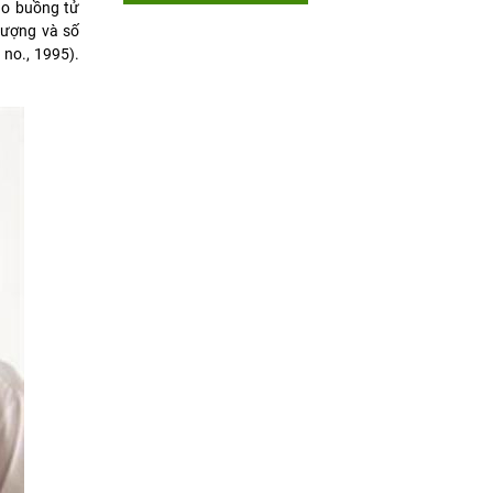
ào buồng tử
lượng và số
 no., 1995).