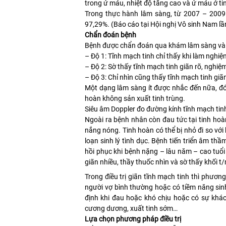
trong ứ máu, nhiệt độ tăng cao và ứ máu ở ti
Trong thực hành lâm sàng, từ 2007 – 2009 
97,29%. (Báo cáo tại Hội nghị Vô sinh Nam lầ
Chẩn đoán bệnh
Bệnh được chẩn đoán qua khám lâm sàng và s
– Độ 1: Tĩnh mạch tinh chỉ thấy khi làm ngh
– Độ 2: Sờ thấy tĩnh mạch tinh giãn rõ, nghiệ
– Độ 3: Chỉ nhìn cũng thấy tĩnh mạch tinh giãn
Một dạng lâm sàng ít được nhắc đến nữa, đó 
hoàn không sản xuất tinh trùng.
Siêu âm Doppler đo đường kính tĩnh mạch tinh
Ngoài ra bệnh nhân còn đau tức tại tinh hoàn
nắng nóng. Tinh hoàn có thể bị nhỏ đi so với
loạn sinh lý tình dục. Bệnh tiến triển âm thầ
hồi phục khi bệnh nặng – lâu năm – cao tuổ
giãn nhiều, thầy thuốc nhìn và sờ thấy khối 
Trong điều trị giãn tĩnh mạch tinh thì phương
người vợ bình thường hoặc có tiềm năng sinh
định khi đau hoặc khó chịu hoặc có sự khác 
cương dương, xuất tinh sớm…
Lựa chọn phương pháp điều trị