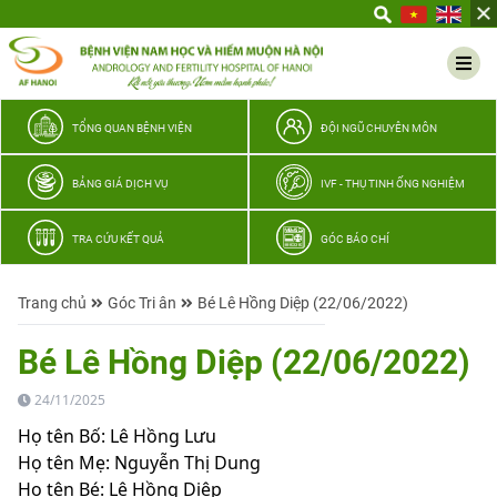
Yêu
thương
Lan
tỏa
–
TỔNG QUAN BỆNH VIỆN
ĐỘI NGŨ CHUYÊN MÔN
Trao
hy
BẢNG GIÁ DỊCH VỤ
IVF - THỤ TINH ỐNG NGHIỆM
vọng,
vun
TRA CỨU KẾT QUẢ
GÓC BÁO CHÍ
trọn
hạnh
Trang chủ
Góc Tri ân
Bé Lê Hồng Diệp (22/06/2022)
phúc
gia
Bé Lê Hồng Diệp (22/06/2022)
đình
Quân
24/11/2025
nhân
Họ tên Bố: Lê Hồng Lưu
Họ tên Mẹ: Nguyễn Thị Dung
Họ tên Bé: Lê Hồng Diệp