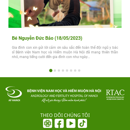
Bé Nguyễn Đức Bảo (18/05/2023)
Gia đình con xin gửi lời cảm ơn sâu sắc đến toàn thể đội ngũ y bác
sĩ Bệnh viện Nam học và Hiếm muộn Hà Nội đã mang thiên thần
nhỏ, mang tiếng cười đến gia đình con như ngày...
THEO DÕI CHÚNG TÔI