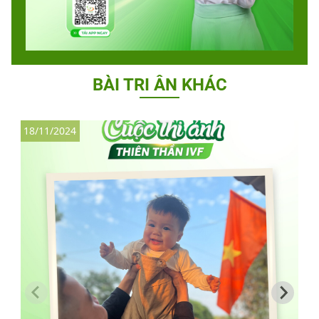
BÀI TRI ÂN KHÁC
18/11/2024
1