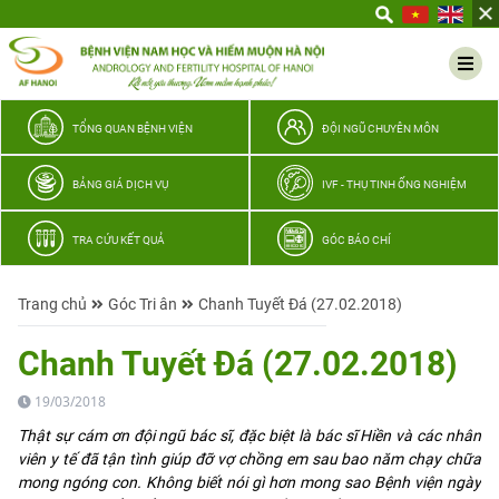
Yêu
thương
Lan
tỏa
–
TỔNG QUAN BỆNH VIỆN
ĐỘI NGŨ CHUYÊN MÔN
Trao
hy
BẢNG GIÁ DỊCH VỤ
IVF - THỤ TINH ỐNG NGHIỆM
vọng,
vun
TRA CỨU KẾT QUẢ
GÓC BÁO CHÍ
trọn
hạnh
Trang chủ
Góc Tri ân
Chanh Tuyết Đá (27.02.2018)
phúc
gia
Chanh Tuyết Đá (27.02.2018)
đình
Quân
19/03/2018
nhân
Thật sự cám ơn đội ngũ bác sĩ, đặc biệt là bác sĩ Hiền và các nhân
viên y tế đã tận tình giúp đỡ vợ chồng em sau bao năm chạy chữa
mong ngóng con. Không biết nói gì hơn mong sao Bệnh viện ngày