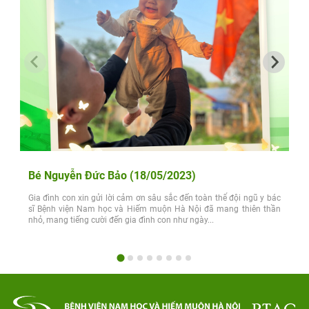
Bé Nguyễn Đức Bảo (18/05/2023)
Gia đình con xin gửi lời cảm ơn sâu sắc đến toàn thể đội ngũ y bác
sĩ Bệnh viện Nam học và Hiếm muộn Hà Nội đã mang thiên thần
nhỏ, mang tiếng cười đến gia đình con như ngày...