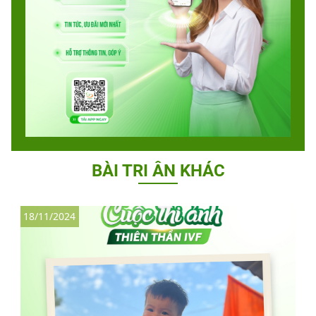
BÀI TRI ÂN KHÁC
18/11/2024
1