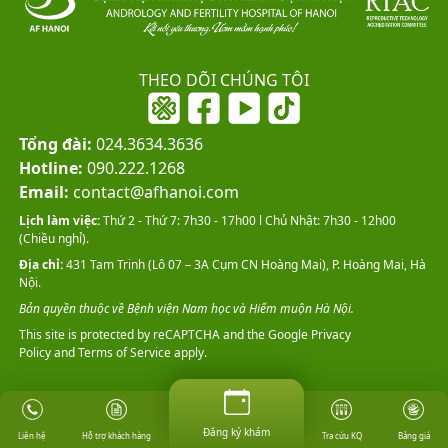
THEO DÕI CHÚNG TÔI
Tổng đài:
024.3634.3636
Hotline:
090.222.1268
Email:
contact@afhanoi.com
Lịch làm việc:
Thứ 2 - Thứ 7: 7h30 - 17h00 l Chủ Nhật: 7h30 - 12h00
(Chiều nghỉ).
Địa chỉ:
431 Tam Trinh (Lô 07 – 3A Cụm CN Hoàng Mai), P. Hoàng Mai, Hà
Nội.
Bản quyền thuộc về Bệnh viện Nam học và Hiếm muộn Hà Nội.
This site is protected by reCAPTCHA and the Google
Privacy
Policy
and
Terms of Service
apply.
Đăng ký khám
Đăng ký khám
Hỗ trợ khách hàng
Tra cứu KQ
Bảng giá
Liên hệ