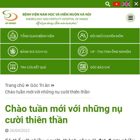
Yêu
thương
Lan
tỏa
–
TỔNG QUAN BỆNH VIỆN
ĐỘI NGŨ CHUYÊN MÔN
Trao
hy
BẢNG GIÁ DỊCH VỤ
IVF - THỤ TINH ỐNG NGHIỆM
vọng,
vun
TRA CỨU KẾT QUẢ
GÓC BÁO CHÍ
trọn
hạnh
Trang chủ
Góc Tri ân
phúc
Chào tuần mới với những nụ cười thiên thần
gia
đình
Chào tuần mới với những nụ
Quân
cười thiên thần
nhân
26/04/2022