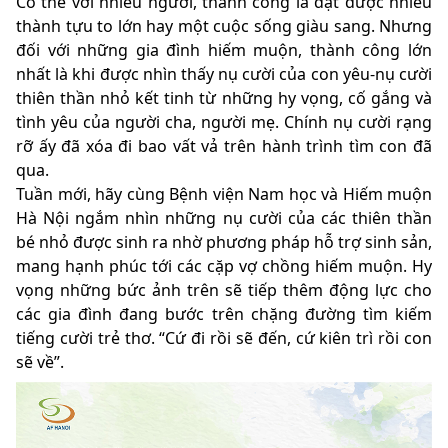
Có thể với nhiều người, thành công là đạt được nhiều
thành tựu to lớn hay một cuộc sống giàu sang. Nhưng
đối với những gia đình hiếm muộn, thành công lớn
nhất là khi được nhìn thấy nụ cười của con yêu-nụ cười
thiên thần nhỏ kết tinh từ những hy vọng, cố gắng và
tình yêu của người cha, người mẹ. Chính nụ cười rạng
rỡ ấy đã xóa đi bao vất vả trên hành trình tìm con đã
qua.
Tuần mới, hãy cùng Bệnh viện Nam học và Hiếm muộn
Hà Nội ngắm nhìn những nụ cười của các thiên thần
bé nhỏ được sinh ra nhờ phương pháp hỗ trợ sinh sản,
mang hạnh phúc tới các cặp vợ chồng hiếm muộn. Hy
vọng những bức ảnh trên sẽ tiếp thêm động lực cho
các gia đình đang bước trên chặng đường tìm kiếm
tiếng cười trẻ thơ. “Cứ đi rồi sẽ đến, cứ kiên trì rồi con
sẽ về”.