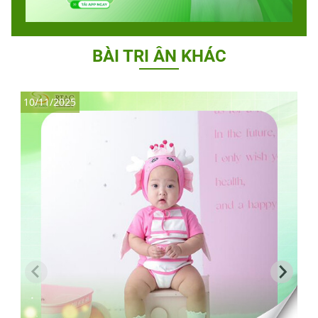
BÀI TRI ÂN KHÁC
10/11/2025
3