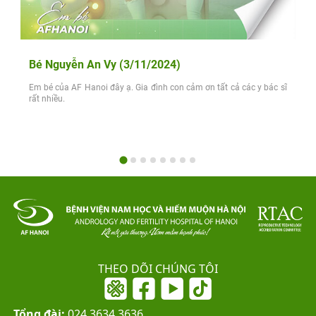
Bé Nguyễn An Vy (3/11/2024)
Em bé của AF Hanoi đây ạ. Gia đình con cảm ơn tất cả các y bác sĩ
rất nhiều.
THEO DÕI CHÚNG TÔI
Tổng đài:
024.3634.3636