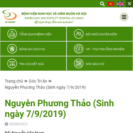
Yêu
thương
Lan
tỏa
–
TỔNG QUAN BỆNH VIỆN
ĐỘI NGŨ CHUYÊN MÔN
Trao
hy
BẢNG GIÁ DỊCH VỤ
IVF - THỤ TINH ỐNG NGHIỆM
vọng,
vun
TRA CỨU KẾT QUẢ
GÓC BÁO CHÍ
trọn
hạnh
Trang chủ
Góc Tri ân
phúc
Nguyễn Phương Thảo (Sinh ngày 7/9/2019)
gia
đình
Nguyễn Phương Thảo (Sinh
Quân
ngày 7/9/2019)
nhân
30/08/2021
Bố: Nguyễn Văn Nam