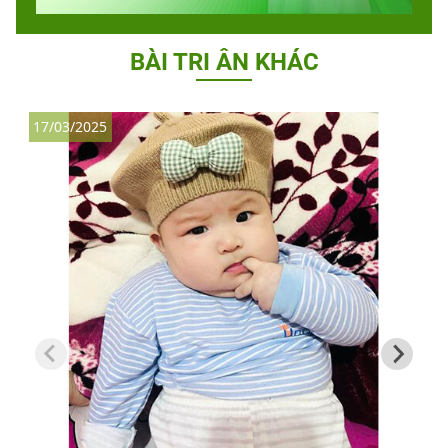
BÀI TRI ÂN KHÁC
17/03/2025
1