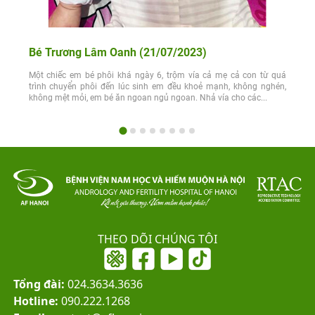
Bé Trương Lâm Oanh (21/07/2023)
Một chiếc em bé phôi khá ngày 6, trộm vía cả mẹ cả con từ quá
trình chuyển phôi đến lúc sinh em đều khoẻ mạnh, không nghén,
không mệt mỏi, em bé ăn ngoan ngủ ngoan. Nhả vía cho các...
THEO DÕI CHÚNG TÔI
Tổng đài:
024.3634.3636
Hotline:
090.222.1268