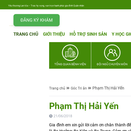
Yêu thương Lan tỏa – Trao hy vọng, vun trọn hạnh phúc gia đình Quân nhân
ĐĂNG KÝ KHÁM
TRANG CHỦ
GIỚI THIỆU
HỖ TRỢ SINH SẢN
Y HỌC GI
TỔNG QUAN BỆNH VIỆN
ĐỘI NGŨ CHUYÊN MÔN
Phạm Thị Hải Yến
Trang chủ
Góc Tri ân
Phạm Thị Hải Yến
21/06/2018
Gia đình em xin gửi lời cảm ơn chân thành đ