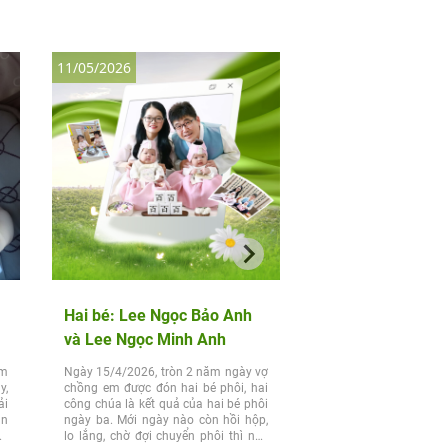
11/05/2026
24/03/2025
Hai bé: Lee Ngọc Bảo Anh
Bé Lương Đăng Mi
và Lee Ngọc Minh Anh
(11/01/2023)
ăm
Ngày 15/4/2026, tròn 2 năm ngày vợ
Thành quả của phôi ngày
y,
chồng em được đón hai bé phôi, hai
năm mong chờ, sau 2 
ải
công chúa là kết quả của hai bé phôi
phôi thì em đã thành 
ần
ngày ba. Mới ngày nào còn hồi hộp,
em cán đích ở 38w4d! Em
ưa
lo lắng, chờ đợi chuyển phôi thì nay
buồng trứng và u xơ tử c