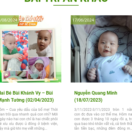
/08/2024
17/06/2024
ai Bé Bùi Khánh Vy – Bùi
Nguyễn Quang Minh
Mạnh Tường (02/04/2023)
(18/07/2023)
ôm – Cua yêu dấu của bố mẹ! Thời
3/11/2022-3/11/2023 tròn 1 n
ian trôi qua nhanh quá con nhỉ? Mới
con đc đưa vào cơ thể mẹ. Hôm na
gày nào hai con chỉ là hai chiếc phôi
con được 3 tháng 10 ngày rồi ạ, tr
é xíu xíu được ủ đông ở bệnh viện,
qua bao khó khăn vất vả, cả tinh th
ậy mà giờ khi mẹ viết những...
lẫn tiền bạc, những đêm đông m