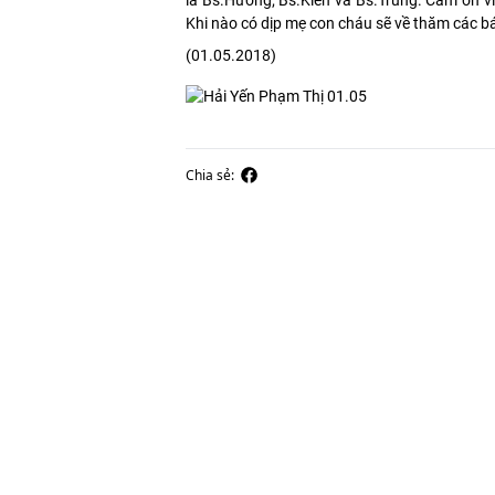
là Bs.Hưởng; Bs.Kiên và Bs.Trung. Cảm ơn v
Khi nào có dịp mẹ con cháu sẽ về thăm các b
(01.05.2018)
Chia sẻ: