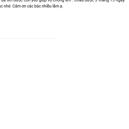
ì đã tìm được con yêu giúp vợ chồng em . Cháu được 3 tháng 15 ngày.
ác nhé. Cảm ơn các bác nhiều lắm ạ.