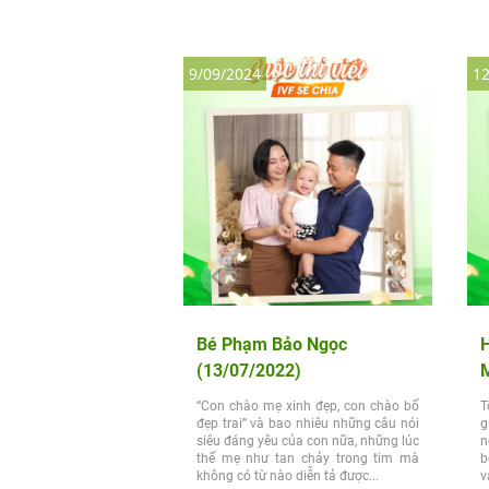
9/09/2024
12
Bé Phạm Bảo Ngọc
H
(13/07/2022)
“Con chào mẹ xinh đẹp, con chào bố
T
đẹp trai” và bao nhiêu những câu nói
g
siêu đáng yêu của con nữa, những lúc
n
thế mẹ như tan chảy trong tim mà
b
không có từ nào diễn tả được...
v