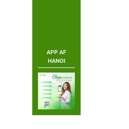
APP AF
HANOI