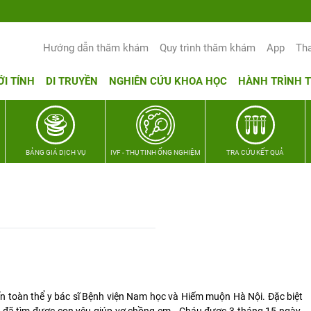
Hướng dẫn thăm khám
Quy trình thăm khám
App
Th
ỚI TÍNH
DI TRUYỀN
NGHIÊN CỨU KHOA HỌC
HÀNH TRÌNH 
BẢNG GIÁ DỊCH VỤ
IVF - THỤ TINH ỐNG NGHIỆM
TRA CỨU KẾT QUẢ
ến toàn thể y bác sĩ Bệnh viện Nam học và Hiếm muộn Hà Nội. Đặc biệt