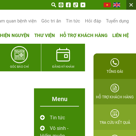
am quan bệnh viện
Góc tri ân
Tin tức
Hỏi đáp
Tuyển dụng
THIỆN NGUYỆN
THƯ VIỆN
HỖ TRỢ KHÁCH HÀNG
LIÊN HỆ
GÓC BÁO CHÍ
ĐĂNG KÝ KHÁM
TỔNG ĐÀI
HỖ TRỢ KHÁCH HÀNG
Menu
Tin tức
TRA CỨU KẾT QUẢ
Vô sinh -
Hiếm muộn