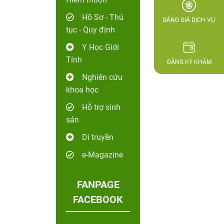
Hồ Sơ - Thủ
BẢNG GIÁ DỊCH VỤ
tục - Quy định
Y Học Giới
Tính
ĐĂNG KÝ KHÁM
Nghiên cứu
khoa học
Hỗ trợ sinh
sản
Di truyền
e-Magazine
FANPAGE
FACEBOOK