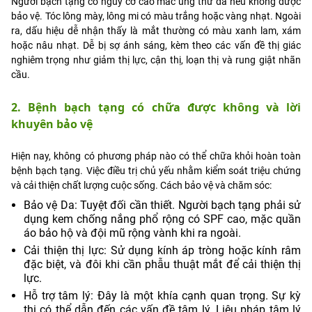
Người bạch tạng có nguy cơ cao mắc ung thư da nếu không được
bảo vệ. Tóc lông mày, lông mi có màu trắng hoặc vàng nhạt. Ngoài
ra, dấu hiệu dễ nhận thấy là mắt thường có màu xanh lam, xám
hoặc nâu nhạt. Dễ bị sợ ánh sáng, kèm theo các vấn đề thị giác
nghiêm trọng như giảm thị lực, cận thị, loạn thị và rung giật nhãn
cầu.
2. Bệnh bạch tạng có chữa được không và lời
khuyên bảo vệ
Hiện nay, không có phương pháp nào có thể chữa khỏi hoàn toàn
bệnh bạch tạng. Việc điều trị chủ yếu nhằm kiểm soát triệu chứng
và cải thiện chất lượng cuộc sống. Cách bảo vệ và chăm sóc:
Bảo vệ Da: Tuyệt đối cần thiết. Người bạch tạng phải sử
dụng kem chống nắng phổ rộng có SPF cao, mặc quần
áo bảo hộ và đội mũ rộng vành khi ra ngoài.
Cải thiện thị lực: Sử dụng kính áp tròng hoặc kính râm
đặc biệt, và đôi khi cần phẫu thuật mắt để cải thiện thị
lực.
Hỗ trợ tâm lý: Đây là một khía cạnh quan trọng. Sự kỳ
thị có thể dẫn đến các vấn đề tâm lý. Liệu pháp tâm lý