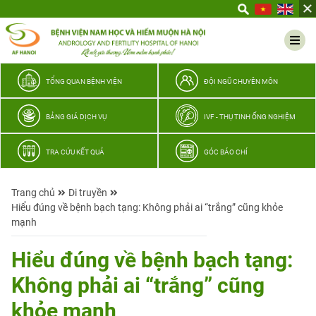
Yêu
thương
Lan
tỏa
–
TỔNG QUAN BỆNH VIỆN
ĐỘI NGŨ CHUYÊN MÔN
Trao
hy
BẢNG GIÁ DỊCH VỤ
IVF - THỤ TINH ỐNG NGHIỆM
vọng,
vun
TRA CỨU KẾT QUẢ
GÓC BÁO CHÍ
trọn
hạnh
Trang chủ
Di truyền
phúc
Hiểu đúng về bệnh bạch tạng: Không phải ai “trắng” cũng khỏe
gia
mạnh
đình
Quân
Hiểu đúng về bệnh bạch tạng:
nhân
Không phải ai “trắng” cũng
khỏe mạnh