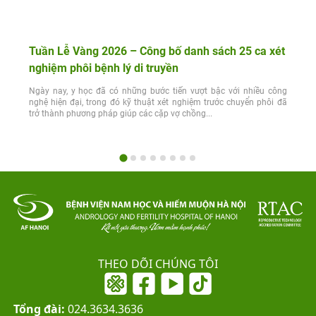
Tuần Lễ Vàng 2026 – Công bố danh sách 25 ca xét
nghiệm phôi bệnh lý di truyền
Ngày nay, y học đã có những bước tiến vượt bậc với nhiều công
nghệ hiện đại, trong đó kỹ thuật xét nghiệm trước chuyển phôi đã
trở thành phương pháp giúp các cặp vợ chồng...
THEO DÕI CHÚNG TÔI
Tổng đài:
024.3634.3636