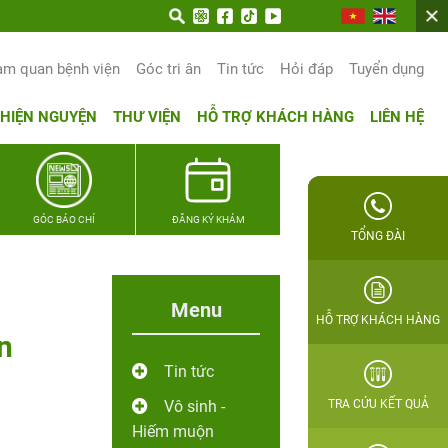
am quan bệnh viện
Góc tri ân
Tin tức
Hỏi đáp
Tuyển dụng
THIỆN NGUYỆN
THƯ VIỆN
HỖ TRỢ KHÁCH HÀNG
LIÊN HỆ
GÓC BÁO CHÍ
ĐĂNG KÝ KHÁM
TỔNG ĐÀI
Menu
HỖ TRỢ KHÁCH HÀNG
n
Tin tức
Vô sinh -
TRA CỨU KẾT QUẢ
Hiếm muộn