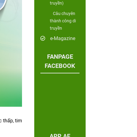
truyền)
Câu chuyên
thành công di
truyền
e-Magazine
FANPAGE
FACEBOOK
 thấp, tim
APP AF