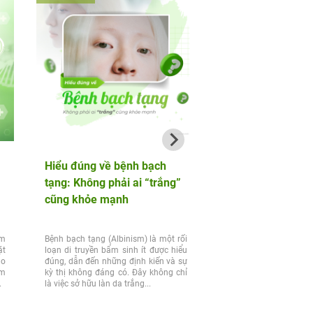
Hiểu đúng về bệnh bạch
AF HANOI tham sự
tạng: Không phải ai “trắng”
phần nâng cao ch
cũng khỏe mạnh
tại Hội nghị di truy
sản và PGT
ầm
Bệnh bạch tạng (Albinism) là một rối
Vừa qua, Hội Di truyền Y 
ặt
loạn di truyền bẩm sinh ít được hiểu
Việt Nam (HOSREM) phố
ào
đúng, dẫn đến những định kiến và sự
HSMFM – VAGO khu vự
ệm
kỳ thị không đáng có. Đây không chỉ
đã tổ chức thành công 
ng
là việc sở hữu làn da trắng...
truyền sinh sản (Re
Genetics) một sự kiện khoa