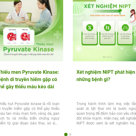
hiếu men Pyruvate Kinase:
Xét nghiệm NIPT phát hiện
ệnh di truyền hiếm gặp có
những bệnh gì?
hể gây thiếu máu kéo dài
hiếu hụt Pyruvate kinase là rối loạn
Trong hành trình làm mẹ, việc t
i truyền hiếm gặp có thể gây thiếu
soát dị tật thai nhi là bước ngo
áu tan máu mạn tính, vàng da, gan
quan trọng để đảm bảo con yêu ch
ách to và nhiều biến chứng nguy
đời khỏe mạnh. Hiện nay, xét nghi
iểm từ giai đoạn bào thai, sơ sinh
NIPT được xem là xét nghiệm hà
ến tuổi...
đầu...