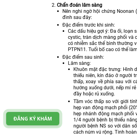
Chẩn đoán lâm sàng
Nên nghi ngờ hội chứng Noonan (
đình sau đây:
Đặc điểm trước khi sinh:
Các dấu hiệu gợi ý: Đa ối, loạ
cystic, tràn dịch màng phổi và 
có nhiễm sắc thể bình thường v
PTPN11. Tuổi bố cao có thể làm
Đặc điểm sau sinh:
Lâm sàng:
Khuôn mặt đặc trưng: Hình dạ
thiếu niên, kín đáo ở người 
thấp, xoay về phía sau với 
hướng xuống dưới, nếp mí rẻ 
đầy hoặc rủ xuống.
Tầm vóc thấp so với giới tín
hẹp van động mạch phổi (20% 
hẹp nhánh động mạch phổi v
ĐĂNG KÝ KHÁM
1/4 người bệnh bị thiểu năn
người bệnh NS so với dân s
cách núm vú rộng. Tinh hoàn 