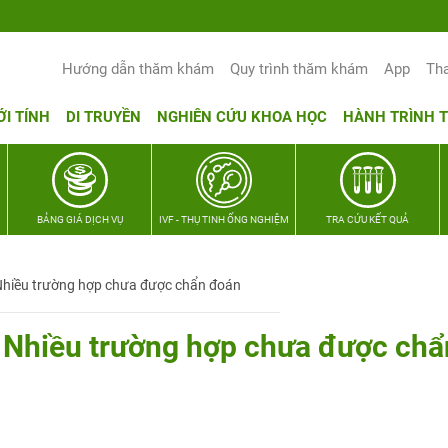
Hướng dẫn thăm khám
Quy trình thăm khám
App
Th
ỚI TÍNH
DI TRUYỀN
NGHIÊN CỨU KHOA HỌC
HÀNH TRÌNH 
BẢNG GIÁ DỊCH VỤ
IVF - THỤ TINH ỐNG NGHIỆM
TRA CỨU KẾT QUẢ
hiều trường hợp chưa được chẩn đoán
 Nhiều trường hợp chưa được chẩ