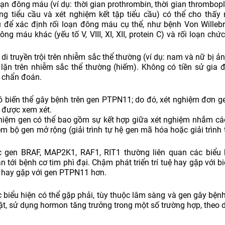
oạn đông máu (ví dụ: thời gian prothrombin, thời gian thrombopl
g tiểu cầu và xét nghiệm kết tập tiểu cầu) có thể cho thấy
 để xác định rối loạn đông máu cụ thể, như bệnh Von Willeb
ng máu khác (yếu tố V, VIII, XI, XII, protein C) và rối loạn chứ
 di truyền trội trên nhiễm sắc thể thường (ví dụ: nam và nữ bị 
 lặn trên nhiễm sắc thể thường (hiếm). Không có tiền sử gia đ
 chẩn đoán.
 biến thể gây bệnh trên gen PTPN11; do đó, xét nghiệm đơn g
 được xem xét.
hiệm gen có thể bao gồm sự kết hợp giữa xét nghiệm nhắm c
ệm bộ gen mở rộng (giải trình tự hệ gen mã hóa hoặc giải trình
c gen BRAF, MAP2K1, RAF1, RIT1 thường liên quan các biểu 
tới bệnh cơ tim phì đại. Chậm phát triển trí tuệ hay gặp với b
 hay gặp với gen PTPN11 hơn.
ác biểu hiện có thể gặp phải, tùy thuộc lâm sàng và gen gây bện
ật, sử dụng hormon tăng trưởng trong một số trường hợp, theo dõ