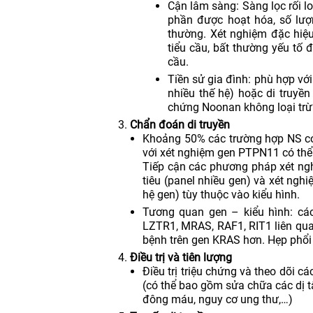
Cận lâm sàng: Sàng lọc rối l
phần được hoạt hóa, số lượn
thường. Xét nghiệm đặc hiệu
tiểu cầu, bất thường yếu tố đô
cầu.
Tiền sử gia đình: phù hợp với
nhiều thế hệ) hoặc di truyền
chứng Noonan không loại trừ
Chẩn đoán di truyền
Khoảng 50% các trường hợp NS có
với xét nghiệm gen PTPN11 có thể
Tiếp cận các phương pháp xét ng
tiêu (panel nhiều gen) và xét nghi
hệ gen) tùy thuộc vào kiểu hình.
Tương quan gen – kiểu hình: cá
LZTR1, MRAS, RAF1, RIT1 liên quan 
bệnh trên gen KRAS hơn. Hẹp phổi
Điều trị và tiên lượng
Điều trị triệu chứng và theo dõi c
(có thể bao gồm sửa chữa các dị t
đông máu, nguy cơ ung thư,…)