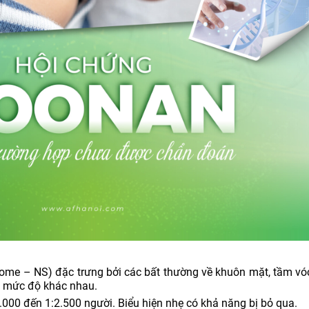
me – NS) đặc trưng bởi các bất thường về khuôn mặt, tầm vóc
c mức độ khác nhau.
000 đến 1:2.500 người. Biểu hiện nhẹ có khả năng bị bỏ qua.