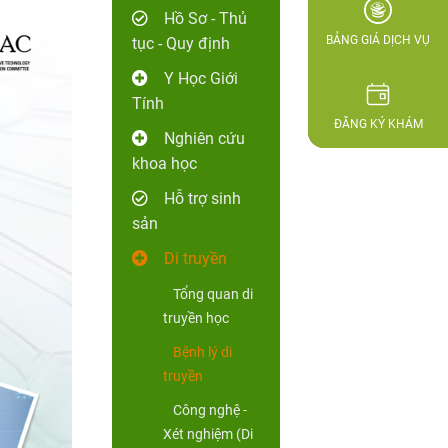
Hồ Sơ - Thủ
BẢNG GIÁ DỊCH VỤ
tục - Quy định
Y Học Giới
Tính
ĐĂNG KÝ KHÁM
Nghiên cứu
khoa học
Hỗ trợ sinh
sản
Di truyền
Tổng quan di
truyền học
Bệnh lý di
truyền
Công nghệ -
Xét nghiệm (Di