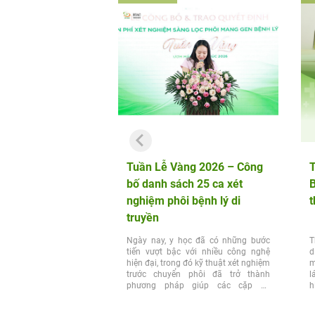
Tuần Lễ Vàng 2026 – Công
T
bố danh sách 25 ca xét
B
nghiệm phôi bệnh lý di
t
truyền
Ngày nay, y học đã có những bước
T
tiến vượt bậc với nhiều công nghệ
d
hiện đại, trong đó kỹ thuật xét nghiệm
m
trước chuyển phôi đã trở thành
l
phương pháp giúp các cặp vợ
h
chồng...
đ