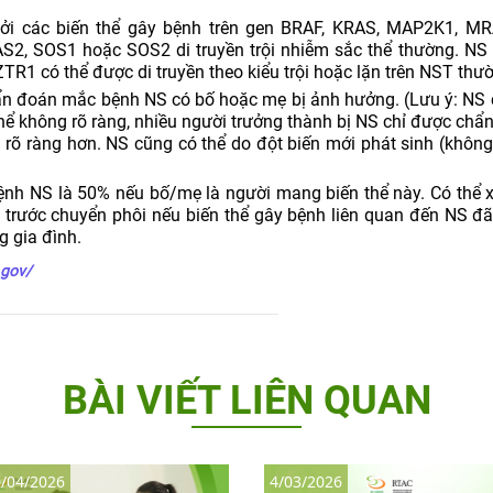
ởi các biến thể gây bệnh trên gen BRAF, KRAS, MAP2K1, MR
S2, SOS1 hoặc SOS2 di truyền trội nhiễm sắc thể thường. NS 
TR1 có thể được di truyền theo kiểu trội hoặc lặn trên NST thư
 đoán mắc bệnh NS có bố hoặc mẹ bị ảnh hưởng. (Lưu ý: NS 
 thể không rõ ràng, nhiều người trưởng thành bị NS chỉ được chẩ
g rõ ràng hơn. NS cũng có thể do đột biến mới phát sinh (khôn
bệnh NS là 50% nếu bố/mẹ là người mang biến thể này. Có thể 
ền trước chuyển phôi nếu biến thể gây bệnh liên quan đến NS đ
g gia đình.
.gov/
BÀI VIẾT LIÊN QUAN
/04/2026
4/03/2026