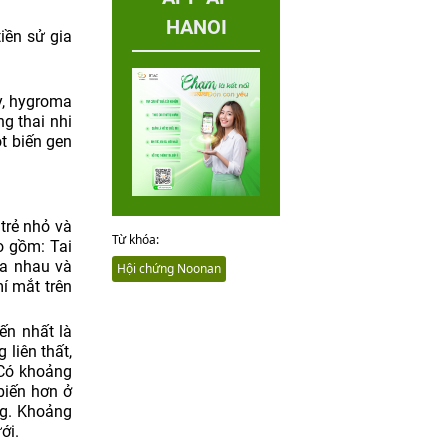
HANOI
iền sử gia
y, hygroma
g thai nhi
t biến gen
trẻ nhỏ và
Từ khóa:
o gồm: Tai
xa nhau và
Hội chứng Noonan
í mắt trên
ến nhất là
liên thất,
 Có khoảng
biến hơn ở
ng. Khoảng
ới.