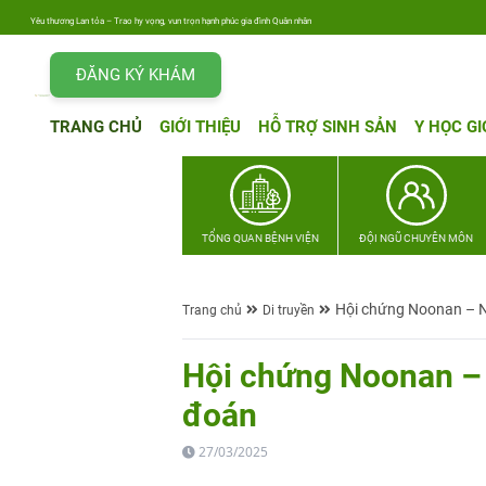
Yêu thương Lan tỏa – Trao hy vọng, vun trọn hạnh phúc gia đình Quân nhân
ĐĂNG KÝ KHÁM
TRANG CHỦ
GIỚI THIỆU
HỖ TRỢ SINH SẢN
Y HỌC GI
TỔNG QUAN BỆNH VIỆN
ĐỘI NGŨ CHUYÊN MÔN
Hội chứng Noonan – N
Trang chủ
Di truyền
Hội chứng Noonan –
đoán
27/03/2025