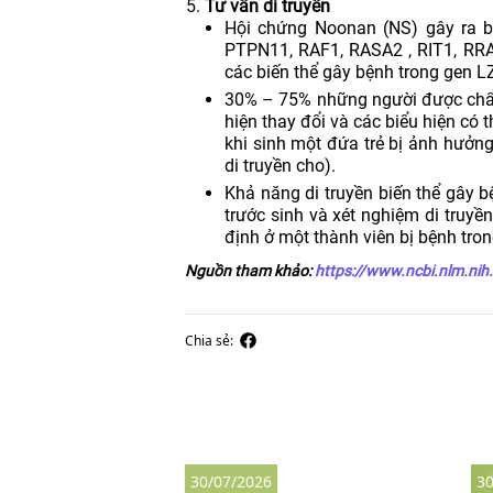
Tư vấn di truyền
Hội chứng Noonan (NS) gây ra b
PTPN11, RAF1, RASA2 , RIT1, RRA
các biến thể gây bệnh trong gen LZ
30% – 75% những người được chẩn
hiện thay đổi và các biểu hiện có
khi sinh một đứa trẻ bị ảnh hưởn
di truyền cho).
Khả năng di truyền biến thể gây 
trước sinh và xét nghiệm di truy
định ở một thành viên bị bệnh tron
Nguồn tham khảo:
https://www.ncbi.nlm.nih
Chia sẻ:
30/07/2026
30