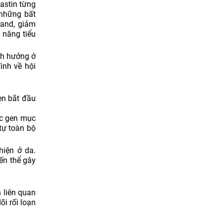
astin từng
 những bất
rand, giảm
c năng tiểu
ảnh hưởng ở
ình về hội
en bắt đầu
ác gen mục
 tự toàn bộ
hiện ở da.
iến thể gây
h liên quan
i rối loạn