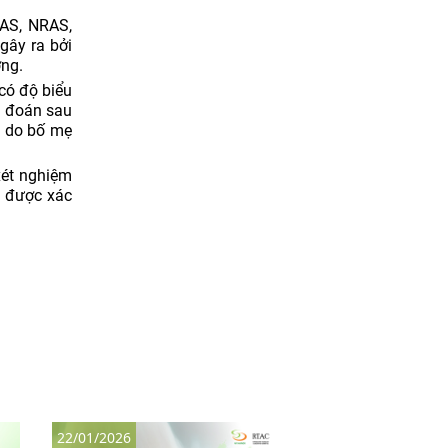
AS, NRAS,
gây ra bởi
ờng.
có độ biểu
n đoán sau
g do bố mẹ
xét nghiệm
ã được xác
22/01/2026
22/01/2026