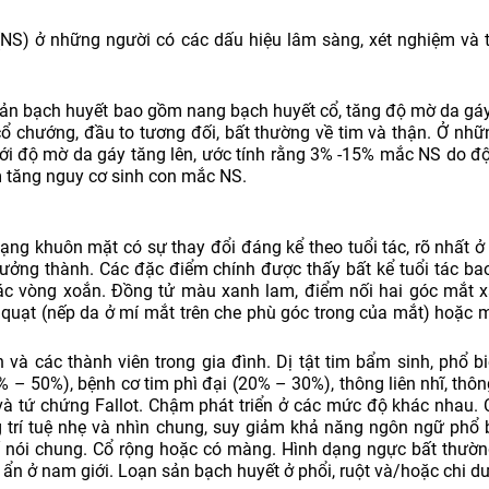
NS) ở những người có các dấu hiệu lâm sàng, xét nghiệm và t
n sản bạch huyết bao gồm nang bạch huyết cổ, tăng độ mờ da gá
cổ chướng, đầu to tương đối, bất thường về tim và thận. Ở nhữn
ới độ mờ da gáy tăng lên, ước tính rằng 3% -15% mắc NS do độ
 tăng nguy cơ sinh con mắc NS.
ng khuôn mặt có sự thay đổi đáng kể theo tuổi tác, rõ nhất ở 
trưởng thành. Các đặc điểm chính được thấy bất kể tuổi tác ba
các vòng xoắn. Đồng tử màu xanh lam, điểm nối hai góc mắt 
quạt (nếp da ở mí mắt trên che phù góc trong của mắt) hoặc m
h và các thành viên trong gia đình. Dị tật tim bẩm sinh, phổ bi
– 50%), bệnh cơ tim phì đại (20% – 30%), thông liên nhĩ, thông 
à tứ chứng Fallot. Chậm phát triển ở các mức độ khác nhau.
g trí tuệ nhẹ và nhìn chung, suy giảm khả năng ngôn ngữ phổ 
ố nói chung. Cổ rộng hoặc có màng. Hình dạng ngực bất thườ
ẩn ở nam giới. Loạn sản bạch huyết ở phổi, ruột và/hoặc chi dư