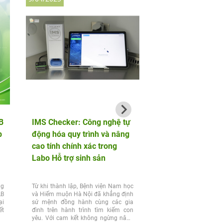
B
IMS Checker: Công nghệ tự
Bệnh viện Nam học
p
động hóa quy trình và nâng
muộn Hà Nội tham 
cao tính chính xác trong
Vietnam Summit 2
Labo Hỗ trợ sinh sản
ng
Từ khi thành lập, Bệnh viện Nam học
Ngày 22/02/2025 vừa qua
LB
và Hiếm muộn Hà Nội đã khẳng định
phố ngàn hoa Đà Lạt, Bệ
ại
sứ mệnh đồng hành cùng các gia
học và Hiếm muộn Hà N
ết
đình trên hành trình tìm kiếm con
tham gia IVF VIETNAM 
yêu. Với cam kết không ngừng nâng
– hội nghị thượng đỉnh c