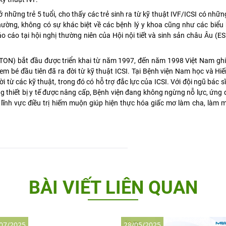
những trẻ 5 tuổi, cho thấy các trẻ sinh ra từ kỹ thuật IVF/ICSI có nhữn
hường, không có sự khác biệt về các bệnh lý y khoa cũng như các biểu 
o cáo tại hội nghị thường niên của Hội nội tiết và sinh sản châu Âu (
TON) bắt đầu được triển khai từ năm 1997, đến năm 1998 Việt Nam ghi
em bé đầu tiên đã ra đời từ kỹ thuật ICSI. Tại Bệnh viện Nam học và H
i từ các kỹ thuật, trong đó có hỗ trợ đắc lực của ICSI. Với đội ngũ bác sĩ
g thiết bị y tế được nâng cấp, Bệnh viện đang không ngừng nỗ lực, ứn
ng lĩnh vực điều trị hiếm muộn giúp hiện thực hóa giấc mơ làm cha, làm
BÀI VIẾT LIÊN QUAN
07/2025
28/05/2025