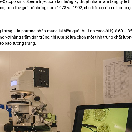
ntra-Cytoplasmic Sperm Injection) là những kỹ thuật nhằm làm tăng tỷ lệ th
ng trên thế giới từ những năm 1978 và 1992, cho tới nay đã có hơn một
g trứng – là phương pháp mang lại hiệu quả thụ tinh cao với tỷ lệ 60 – 8
ng với hàng trăm tinh trùng, thì ICSI sẽ lựa chọn một tinh trùng chất lượn
vào bào tương trứng.