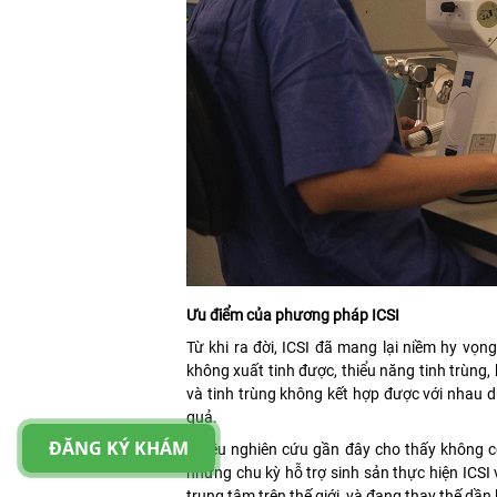
Ưu điểm của phương pháp ICSI
Từ khi ra đời, ICSI đã mang lại niềm hy vọ
không xuất tinh được, thiểu năng tinh trùng,
và tinh trùng không kết hợp được với nhau d
quả.
ĐĂNG KÝ KHÁM
Nhiều nghiên cứu gần đây cho thấy không có
những chu kỳ hỗ trợ sinh sản thực hiện ICSI 
trung tâm trên thế giới, và đang thay thế dần 