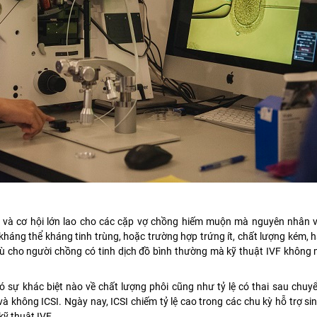
ng và cơ hội lớn lao cho các cặp vợ chồng hiếm muộn mà nguyên nhân v
 kháng thể kháng tinh trùng, hoặc trường hợp trứng ít, chất lượng kém, 
ù cho người chồng có tinh dịch đồ bình thường mà kỹ thuật IVF không 
 sự khác biệt nào về chất lượng phôi cũng như tỷ lệ có thai sau chuyể
và không ICSI. Ngày nay, ICSI chiếm tỷ lệ cao trong các chu kỳ hỗ trợ si
kỹ thuật IVF.