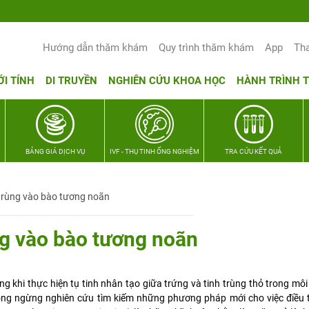
Hướng dẫn thăm khám
Quy trình thăm khám
App
Th
ỚI TÍNH
DI TRUYỀN
NGHIÊN CỨU KHOA HỌC
HÀNH TRÌNH 
BẢNG GIÁ DỊCH VỤ
IVF - THỤ TINH ỐNG NGHIỆM
TRA CỨU KẾT QUẢ
 trùng vào bào tương noãn
ng vào bào tương noãn
 khi thực hiện tụ tinh nhân tạo giữa trứng và tinh trùng thỏ trong mô
ông ngừng nghiên cứu tìm kiếm những phương pháp mới cho việc điều tr