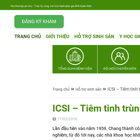
Yêu thương Lan tỏa – Trao hy vọng, vun trọn hạnh phúc gia đình Quân nhân
ĐĂNG KÝ KHÁM
TRANG CHỦ
GIỚI THIỆU
HỖ TRỢ SINH SẢN
Y HỌC GI
TỔNG QUAN BỆNH VIỆN
ĐỘI NGŨ CHUYÊN MÔN
ICSI – Tiêm tinh
Trang chủ
Hỗ trợ sinh sản
ICSI – Tiêm tinh trù
17/03/2016
Lần đầu tiên vào năm 1959, Chang thành công
nghiệm; từ đó tới nay, các nhà khoa học kh