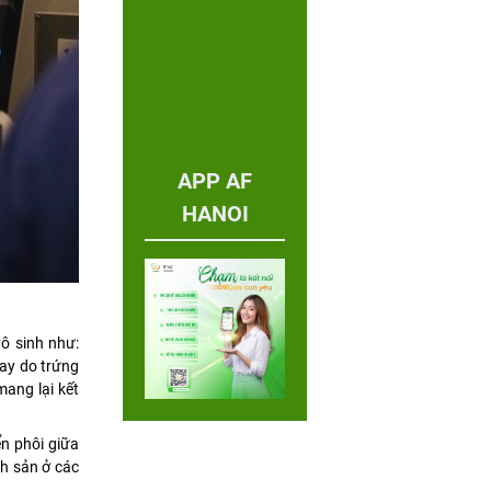
APP AF
HANOI
ô sinh như:
hay do trứng
mang lại kết
n phôi giữa
nh sản ở các