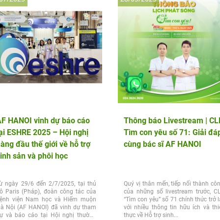
F HANOI vinh dự báo cáo
Thông báo Livestream | CL
ại ESHRE 2025 – Hội nghị
Tìm con yêu số 71: Giải đá
àng đầu thế giới về hỗ trợ
cùng bác sĩ AF HANOI
inh sản và phôi học
ừ ngày 29/6 đến 2/7/2025, tại thủ
Quý vị thân mến, tiếp nối thành cô
ô Paris (Pháp), đoàn công tác của
của những số livestream trước, C
ệnh viện Nam học và Hiếm muộn
“Tìm con yêu” số 71 chính thức trở l
à Nội (AF HANOI) đã vinh dự tham
với nhiều thông tin hữu ích và thi
ự và báo cáo tại Hội nghị thường
thực về Hỗ trợ sinh...