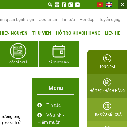
am quan bệnh viện
Góc tri ân
Tin tức
Hỏi đáp
Tuyển dụng
THIỆN NGUYỆN
THƯ VIỆN
HỖ TRỢ KHÁCH HÀNG
LIÊN HỆ
GÓC BÁO CHÍ
ĐĂNG KÝ KHÁM
TỔNG ĐÀI
Menu
HỖ TRỢ KHÁCH HÀNG
Tin tức
Vô sinh -
TRA CỨU KẾT QUẢ
i trường ống
Hiếm muộn
ị vô sinh ở