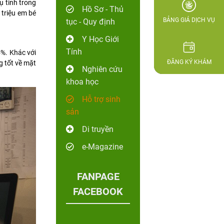
ụ tinh trong
Hồ Sơ - Thủ
 triệu em bé
BẢNG GIÁ DỊCH VỤ
tục - Quy định
Y Học Giới
Tính
5%. Khác với
ĐĂNG KÝ KHÁM
g tốt về mặt
Nghiên cứu
khoa học
Hỗ trợ sinh
sản
Di truyền
e-Magazine
FANPAGE
FACEBOOK