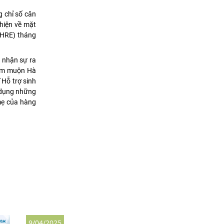
g chỉ số cân
hiện về mặt
ESHRE) tháng
 nhận sự ra
iếm muộn Hà
 Hỗ trợ sinh
g dụng những
 mẹ của hàng
9/04/2025
28/02/2025