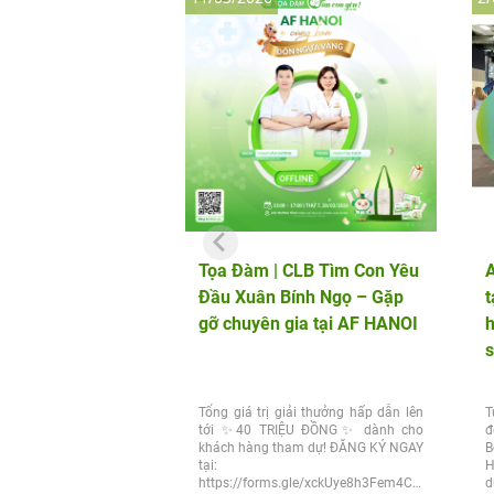
Tọa Đàm | CLB Tìm Con Yêu
A
Đầu Xuân Bính Ngọ – Gặp
t
gỡ chuyên gia tại AF HANOI
h
s
Tổng giá trị giải thưởng hấp dẫn lên
T
tới ✨40 TRIỆU ĐỒNG✨ dành cho
đ
khách hàng tham dự! ĐĂNG KÝ NGAY
B
tại:
H
https://forms.gle/xckUye8h3Fem4Cep9
d