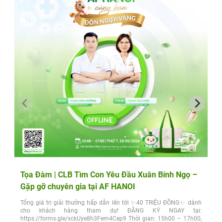
Tọa Đàm | CLB Tìm Con Yêu Đầu Xuân Bính Ngọ –
Gặp gỡ chuyên gia tại AF HANOI
Tổng giá trị giải thưởng hấp dẫn lên tới ✨40 TRIỆU ĐỒNG✨ dành
cho khách hàng tham dự! ĐĂNG KÝ NGAY tại:
https://forms.gle/xckUye8h3Fem4Cep9 Thời gian: 15h00 – 17h00,