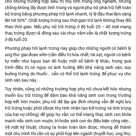
cho những trường hợp điều trị thụ tinh trong ống nghiệm, nhưng
chồng không lấy được tinh trùng và người phụ nữ phải trữ hết toàn
bộ trứng bằng phương pháp trữ lạnh nhanh, tỷ lệ đậu thai lâm sàng
lên tới 50%”. Chất lượng trứng sau thời gian trữ lạnh không thay đổi
theo thời gian. Nếu phụ nữ trữ trứng ở độ tuổi 20 – 40 mới mang
thai, trứng được rã đông sau vài chục năm vẫn là chất lượng trứng
ở độ tuổi 20.
Phương pháp trữ lạnh trứng này giúp cho những người có bệnh lý
ung thư giai đoạn sớm (cần điều trị hóa chất, tia xạ), người có bệnh
tự miễn như lupus ban đỏ hoặc một số bệnh lý khác, trong quá
trình điều trị có nguy cơ ảnh hưởng đến khả năng sinh sản; suy
buồng trứng do thuốc… vẫn có thể trữ lạnh trứng để phục vụ cho
sinh sản sau này.
Tuy nhiên, cũng có những trường hợp phụ nữ chưa kết hôn nhưng
muốn lưu trữ trứng để đảm bảo khả năng sinh con trong trường
hợp kết hôn muộn; phụ nữ đã lập gia đình nhưng vẫn đề nghị lưu
trữ trứng hoặc phôi (được thụ tinh nhân tạo bởi trứng và tinh trùng
của hai vợ chồng) để giúp họ vẫn có thể mang thai, sinh con khỏe
mạnh nếu sinh con muộn, trì hoãn sinh con do điều kiện công việc…
Về mặt kỹ thuật, chúng ta hoàn toàn làm được, nhưng để thành
một chu trình thì cần có sự phối hợp liên ngành (huyết học, ung thư,