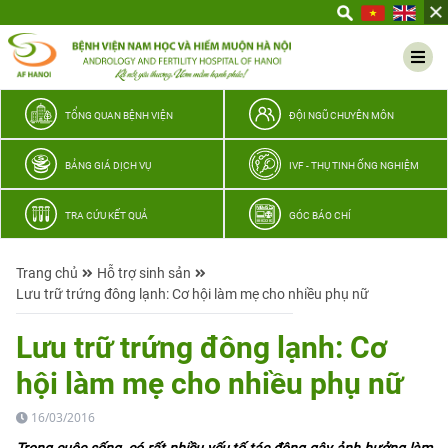
Yêu
thương
Lan
tỏa
–
TỔNG QUAN BỆNH VIỆN
ĐỘI NGŨ CHUYÊN MÔN
Trao
hy
BẢNG GIÁ DỊCH VỤ
IVF - THỤ TINH ỐNG NGHIỆM
vọng,
vun
TRA CỨU KẾT QUẢ
GÓC BÁO CHÍ
trọn
hạnh
Trang chủ
Hỗ trợ sinh sản
phúc
Lưu trữ trứng đông lạnh: Cơ hội làm mẹ cho nhiều phụ nữ
gia
đình
Lưu trữ trứng đông lạnh: Cơ
Quân
hội làm mẹ cho nhiều phụ nữ
nhân
16/03/2016
Trong cuộc sống, có rất nhiều yếu tố tác động gây ảnh hưởng làm