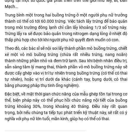
dụng tại một số quốc gia phát triển trên thế giới như Mỹ, Bỉ, Đan
Mạch…
Trung bình một trong hai buồng trứng ở một người phụ nữ trưởng
thành có thể có tới 60.000 trứng. Việc tách lấy trứng để bảo quản
trong môi trường đông lạnh chỉ cần lấy khoảng 1/3 số trứng này.
Trứng lấy ra sẽ được bảo quản trong nitrogen dạng lỏng ở nhiệt độ
thấp phù hợp cho tới khi người phụ nữ quyết định muốn có con.
Theo đó, các bác sĩ sẽ nội soi lấy thành phần mô buồng trứng, chiết
xẻ một vỏ mô buồng trứng (chứa rất nhiều trứng, nang noãn)
thành những phần nhỏ và đem trữ lạnh. Sau khi bệnh nhân điều trị,
sẵn sàng tâm lý mang thai, thành phần vỏ mô buồng trứng này sẽ
được cấy ghép vào vị trí tự nhiên trong buồng trứng (có thể có thai
tự nhiên), hoặc vị trí dưới da khác (cánh tay, bụng dưới, có thai
bằng phương pháp thụ tinh ống nghiệm).
Đặc biệt, về mặt thời gian chức năng của mẫu ghép tồn tại trong cơ
thể, biện pháp này có thể phục hồi chức năng nội tiết của buồng
trứng khoảng 30%, trong khoảng 40 tháng. Điều này rất quan
trọng, bởi nếu chúng ta tiếp tục phát triển kỹ thuật này, sẽ rất có ý
nghĩa với phụ nữ lớn tuổi, mãn kinh, giúp họ có thể có thai.