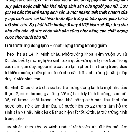
suy giảm hoặc mất hẳn khả năng sinh sản của người phụ nữ. Lưu
giữ và bảo tồn khả năng sinh sản là một nhánh tiến triển nhanh của
y học sinh sản với hai hình thức đặc trưng là bảo quản giao tử và
mô sinh sản. Sự phát triển hướng đi này ở Việt Nam sẽ đáp ứng cho
nhu cầu bảo vệ sức khỏe sinh sản cũng như nâng cao chất lượng
cuộc cho người phụ nữ.
Lưu trữ trứng đông lạnh – chất lượng trứng không giảm
Theo Ths.Bs Lê Thị Minh Châu, Phó trưởng khoa Hiếm muộn BV Từ
Dũ cho biết tại hội nghị Vô sinh toàn quốc vừa qua tại Hà Nội: Trong
các năm gần đây, ngoài nhu cầu trữ lạnh phôi, tinh trùng trong điều
trị hiếm muộn, nhiều phụ nữ có nhu cầu trữ lạnh trứng (noãn) giúp
duy trì việc sinh con.
Bs Minh Châu cho biết, việc lưu trữ trứng đông lạnh là một nhu cầu
thực tế, có xu hướng gia tăng. Về mặt sinh lý bình thường, sau tuổi
35, số lượng, chất lượng trứng, khả năng sinh sản, thụ thai của
người phụ nữ giảm đi nhiều. Cả nước hiện có 22 trung tâm hỗ trợ
sinh sản và hầu hết đều đã thực hiện rất tốt kỹ thuật trữ trứng, tinh
trùng, phôi.
Tuy nhiên, theo Ths.Bs Minh Châu: ‘Bệnh viện Từ Dũ hiện mới làm