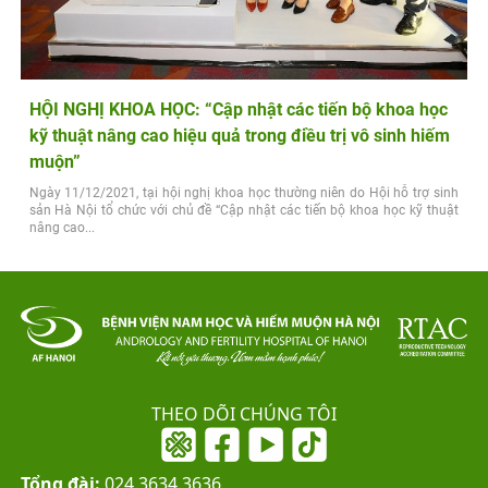
HỘI NGHỊ KHOA HỌC: “Cập nhật các tiến bộ khoa học
kỹ thuật nâng cao hiệu quả trong điều trị vô sinh hiếm
muộn”
Ngày 11/12/2021, tại hội nghị khoa học thường niên do Hội hỗ trợ sinh
sản Hà Nội tổ chức với chủ đề “Cập nhật các tiến bộ khoa học kỹ thuật
nâng cao...
THEO DÕI CHÚNG TÔI
Tổng đài:
024.3634.3636